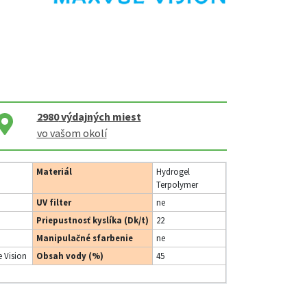
2980
výdajných miest
vo vašom okolí
Materiál
Hydrogel
Terpolymer
UV filter
ne
Priepustnosť kyslíka (Dk/t)
22
Manipulačné sfarbenie
ne
 Vision
Obsah vody (%)
45