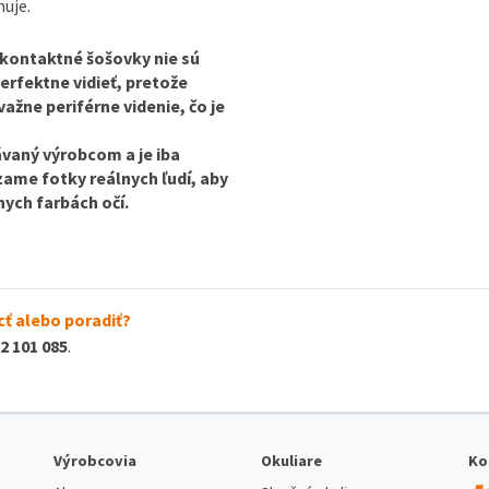
uje.
kontaktné šošovky nie sú
erfektne vidieť, pretože
ne periférne videnie, čo je
vaný výrobcom a je iba
zame fotky reálnych ľudí, aby
nych farbách očí.
ť alebo poradiť?
2 101 085
.
Výrobcovia
Okuliare
Ko