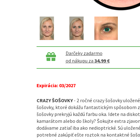
Darčeky zadarmo
od nákupu za
34,99 €
Expirácia: 03/2027
CRAZY ŠOŠOVKY
- 2 ročné crazy šošovky uložené
šošovky, ktoré dokážu fantastickým spôsobom zm
šošovky prekryjú každú farbu oka. Idete na diskot
kamarátom alebo do školy? Šokujte extra zjavom
dodávame zatiaľ iba ako nedioptrické. Sú uložené 
potrebné zakúpiť ešte roztok na kontaktné šošo