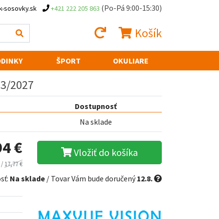
(Po-Pá 9:00-15:30)
k-sosovky.sk
+421 222 205 863
Košík
DINKY
ŠPORT
OKULIARE
03/2027
Dostupnosť
Na sklade
94 €
Vložiť do košíka
 /
17,77 €
sť:
Na sklade
/ Tovar Vám bude doručený
12.8.