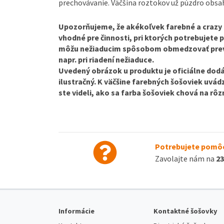
prechovávanie. Väčšina roztokov už púzdro obsah
Upozorňujeme, že akékoľvek farebné a crazy 
vhodné pre činnosti, pri ktorých potrebujete p
môžu nežiaducim spôsobom obmedzovať prevaž
napr. pri riadení nežiaduce.
Uvedený obrázok u produktu je oficiálne dodá
ilustračný. K väčšine farebných šošoviek uvád
ste videli, ako sa farba šošoviek chová na rôz
Potrebujete pomôc
Zavolajte nám na
23
Informácie
Kontaktné šošovky