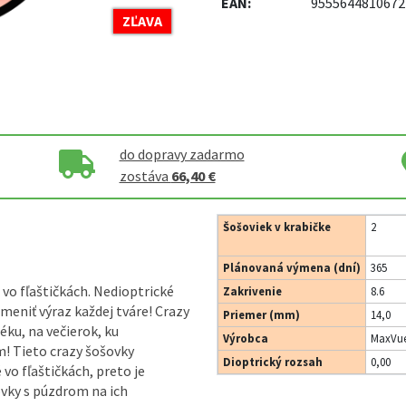
EAN:
9555644810672
ZĽAVA
do dopravy zadarmo
zostáva
66,40 €
Šošoviek v krabičke
2
Plánovaná výmena (dní)
365
 vo fľaštičkách. Nedioptrické
Zakrivenie
8.6
eniť výraz každej tváre! Crazy
Priemer (mm)
14,0
éku, na večierok, ku
Výrobca
MaxVue
! Tieto crazy šošovky
Dioptrický rozsah
0,00
vo fľaštičkách, preto je
vky s púzdrom na ich