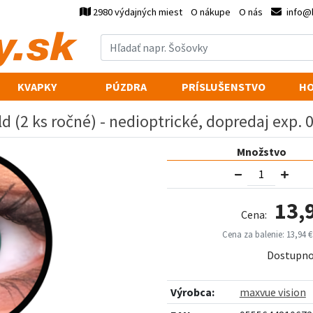
2980 výdajných miest
O nákupe
O nás
info@
KVAPKY
PÚZDRA
PRÍSLUŠENSTVO
HO
d (2 ks ročné) - nedioptrické, dopredaj exp. 
Množstvo
13,
Cena:
Cena za balenie: 13,94 €
Dostupno
Výrobca:
maxvue vision