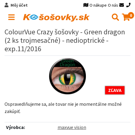
Môj účet
O nákupe
O nás
0
ColourVue Crazy šošovky - Green dragon
(2 ks trojmesačné) - nedioptrické -
exp.11/2016
ZĽAVA
Ospravedlňujeme sa, ale tovar nie je momentálne možné
zakúpiť.
Výrobca:
maxvue vision