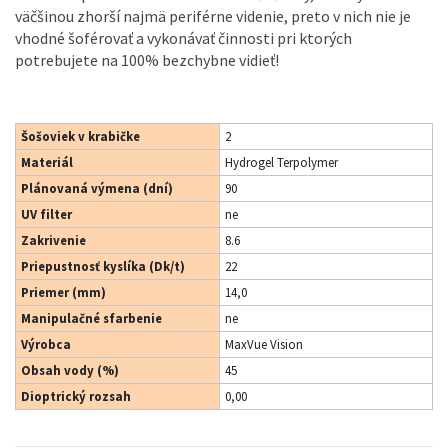
väčšinou zhorší najmä periférne videnie, preto v nich nie je
vhodné šoférovať a vykonávať činnosti pri ktorých
potrebujete na 100% bezchybne vidieť!
Šošoviek v krabičke
2
Materiál
Hydrogel Terpolymer
Plánovaná výmena (dní)
90
UV filter
ne
Zakrivenie
8.6
Priepustnosť kyslíka (Dk/t)
22
Priemer (mm)
14,0
Manipulačné sfarbenie
ne
Výrobca
MaxVue Vision
Obsah vody (%)
45
Dioptrický rozsah
0,00