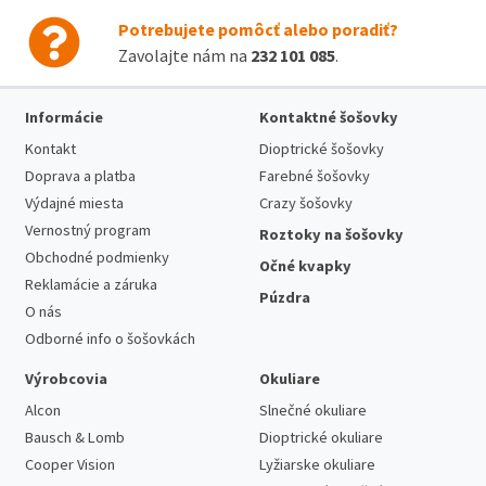
Potrebujete pomôcť alebo poradiť?
Zavolajte nám na
232 101 085
.
Informácie
Kontaktné šošovky
Kontakt
Dioptrické šošovky
Doprava a platba
Farebné šošovky
Výdajné miesta
Crazy šošovky
Vernostný program
Roztoky na šošovky
Obchodné podmienky
Očné kvapky
Reklamácie a záruka
Púzdra
O nás
Odborné info o šošovkách
Výrobcovia
Okuliare
Alcon
Slnečné okuliare
Bausch & Lomb
Dioptrické okuliare
Cooper Vision
Lyžiarske okuliare