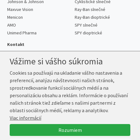
Johnson & Johnson
Cyklistické slnečné
Maxvue Vision
Ray-Ban slnečné
Menicon
Ray-Ban dioptrické
AMO
SPY slnečné
Unimed Pharma
SPY dioptrické
Kontakt
Vážime si vášho súkromia
Cookies sa používajú na ukladanie vášho nastavenia a
Telefón:
+421 222 205 863
preferencií, analýzu návštevnosti našich stránok,
E-mail:
info@k-sosovky.sk
sprostredkovanie funkcií sociálnych médií a na
Reklamačná adresa
personalizáciu obsahu a reklám. Informácie o používaní
Andrea Votavová
našich stránok tiež zdieľame s našimi partnermi z
Revoluční 1017
oblasti sociálnych médií, reklamy a analytikov.
290 01 Poděbrady
Viac informácií
Česká republika
Rozumiem
© 2026 K-Šošovky.sk