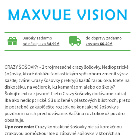
Darčeky zadarmo
do dopravy zadarmo
od nákupu za
34,99 €
zostáva
66,40 €
CRAZY ŠOŠOVKY - 2 trojmesačné crazy šošovky. Nedioptrické
šošovky, ktoré dokážu fantastickým spôsobom zmeniť výraz
každej tváre! Crazy šošovky prekryjú každú farbu oka. Idete na
diskotéku, na večierok, ku kamarátom alebo do školy?
Šokujte extra zjavom! Tieto Crazy šošovky dodávame zatiaľ
iba ako nedioptrické. Sú uložené v plastových blistroch, preto
je potrebné zakúpiť ešte roztok na kontaktné šošovky s
puzdrom na ich prechovávanie. Väčšina roztokov už puzdro
obsahuje.
Upozornenie:
Crazy kontaktné šošovky nie sú korekčnou
zrakovou pomôckou! Ide o zábavné šošovky, v ktorých sa