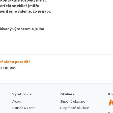
perfektne vidieť (môžu
iférne videnie, čo je napr.
dávaný výrobcom a je iba
ť alebo poradiť?
2 101 085
.
Výrobcovia
Okuliare
Ko
Alcon
Slnečné okuliare
Bausch & Lomb
Dioptrické okuliare