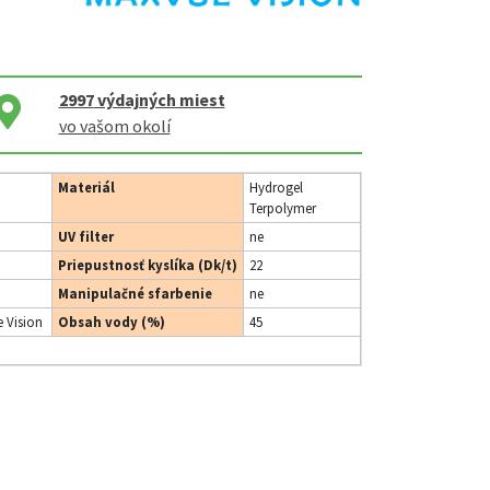
2997
výdajných miest
vo vašom okolí
Materiál
Hydrogel
Terpolymer
UV filter
ne
Priepustnosť kyslíka (Dk/t)
22
Manipulačné sfarbenie
ne
 Vision
Obsah vody (%)
45