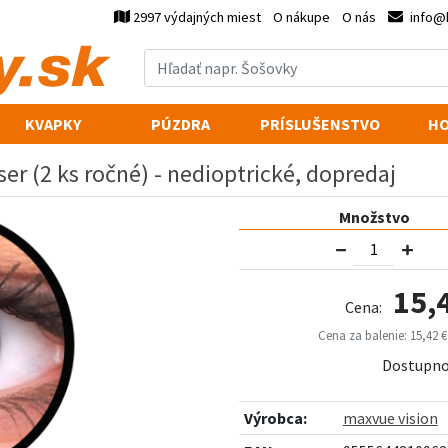
2997 výdajných miest
O nákupe
O nás
info@
KVAPKY
PÚZDRA
PRÍSLUŠENSTVO
HO
ser (2 ks ročné) - nedioptrické, dopredaj
Množstvo
15,
Cena:
Cena za balenie: 15,42 €
Dostupno
Výrobca:
maxvue vision