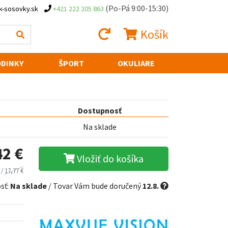
(Po-Pá 9:00-15:30)
k-sosovky.sk
+421 222 205 863
Košík
DINKY
ŠPORT
OKULIARE
Dostupnosť
Na sklade
42 €
Vložiť do košíka
 /
17,77 €
sť:
Na sklade
/ Tovar Vám bude doručený
12.8.