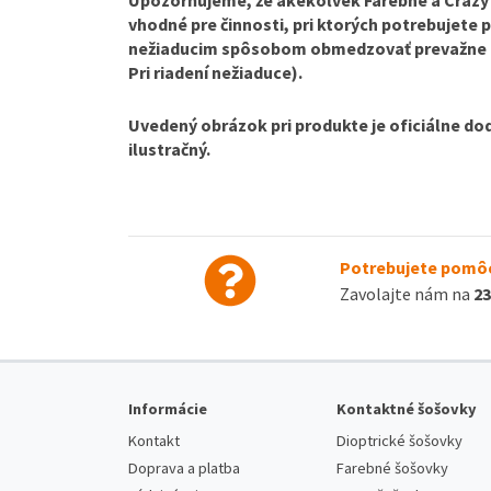
vhodné pre činnosti, pri ktorých potrebujete 
nežiaducim spôsobom obmedzovať prevažne per
Pri riadení nežiaduce).
Uvedený obrázok pri produkte je oficiálne do
ilustračný.
Potrebujete pomôc
Zavolajte nám na
23
Informácie
Kontaktné šošovky
Kontakt
Dioptrické šošovky
Doprava a platba
Farebné šošovky