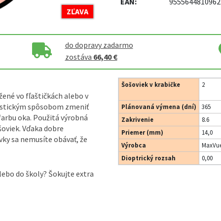
EAN:
9555644810962
ZĽAVA
do dopravy zadarmo
zostáva
66,40 €
Šošoviek v krabičke
2
ené vo fľaštičkách alebo v
ntastickým spôsobom zmeniť
Plánovaná výmena (dní)
365
 farbu oka. Použitá výrobná
Zakrivenie
8.6
šoviek. Vďaka dobre
Priemer (mm)
14,0
vky sa nemusíte obávať, že
Výrobca
MaxVue
Dioptrický rozsah
0,00
lebo do školy? Šokujte extra