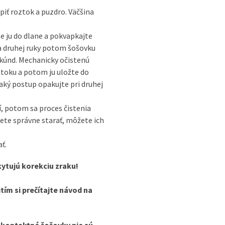
iť roztok a puzdro. Väčšina
e ju do dlane a pokvapkajte
 druhej ruky potom šošovku
kúnd. Mechanicky očistenú
toku a potom ju uložte do
aký postup opakujte pri druhej
í, potom sa proces čistenia
ete správne starať, môžete ich
ť.
ytujú korekciu zraku!
ím si prečítajte návod na
 kontaktné šošovky nie sú