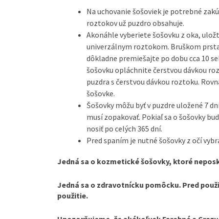
Na uchovanie šošoviek je potrebné zakúp
roztokov už puzdro obsahuje.
Akonáhle vyberiete šošovku z oka, uložt
univerzálnym roztokom. Bruškom prsta
dôkladne premiešajte po dobu cca 10 se
šošovku opláchnite čerstvou dávkou roz
puzdra s čerstvou dávkou roztoku. Rovn
šošovke.
Šošovky môžu byť v puzdre uložené 7 dn
musí zopakovať. Pokiaľ sa o šošovky bud
nosiť po celých 365 dní.
Pred spaním je nutné šošovky z očí vybra
Jedná sa o kozmetické šošovky, ktoré neposk
Jedná sa o zdravotnícku pomôcku. Pred použit
použitie.
Upozorňujeme, že akékoľvek Farebné a Crazy