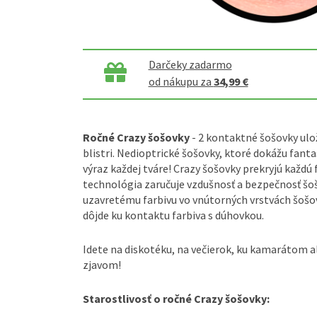
Darčeky zadarmo
od nákupu za
34,99 €
Ročné Crazy šošovky
- 2 kontaktné šošovky ulož
blistri. Nedioptrické šošovky, ktoré dokážu fa
výraz každej tváre! Crazy šošovky prekryjú každú
technológia zaručuje vzdušnosť a bezpečnosť šo
uzavretému farbivu vo vnútorných vrstvách šošo
dôjde ku kontaktu farbiva s dúhovkou.
Idete na diskotéku, na večierok, ku kamarátom a
zjavom!
Starostlivosť o ročné Crazy šošovky: