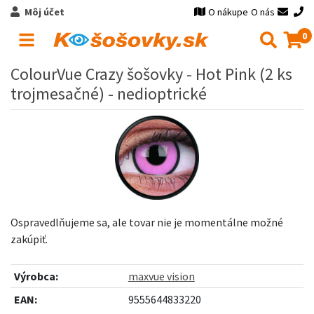
Môj účet
O nákupe
O nás
0
ColourVue Crazy šošovky - Hot Pink (2 ks
trojmesačné) - nedioptrické
Ospravedlňujeme sa, ale tovar nie je momentálne možné
zakúpiť.
Výrobca:
maxvue vision
EAN:
9555644833220