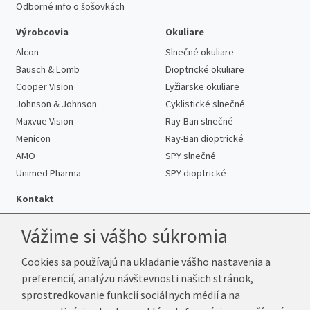
Odborné info o šošovkách
Výrobcovia
Okuliare
Alcon
Slnečné okuliare
Bausch & Lomb
Dioptrické okuliare
Cooper Vision
Lyžiarske okuliare
Johnson & Johnson
Cyklistické slnečné
Maxvue Vision
Ray-Ban slnečné
Menicon
Ray-Ban dioptrické
AMO
SPY slnečné
Unimed Pharma
SPY dioptrické
Kontakt
Vážime si vášho súkromia
Cookies sa používajú na ukladanie vášho nastavenia a
Telefón:
+421 222 205 863
preferencií, analýzu návštevnosti našich stránok,
E-mail:
info@k-sosovky.sk
sprostredkovanie funkcií sociálnych médií a na
Reklamačná adresa