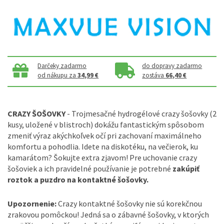
Darčeky zadarmo
do dopravy zadarmo
od nákupu za
34,99 €
zostáva
66,40 €
CRAZY ŠOŠOVKY
- Trojmesačné hydrogélové crazy šošovky (2
kusy, uložené v blistroch) dokážu fantastickým spôsobom
zmeniť výraz akýchkoľvek očí pri zachovaní maximálneho
komfortu a pohodlia. Idete na diskotéku, na večierok, ku
kamarátom? Šokujte extra zjavom! Pre uchovanie crazy
šošoviek a ich pravidelné používanie je potrebné
zakúpiť
roztok a puzdro na kontaktné šošovky.
Upozornenie:
Crazy kontaktné šošovky nie sú korekčnou
zrakovou pomôckou! Jedná sa o zábavné šošovky, v ktorých