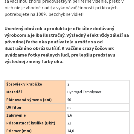
sa väčšinou zhorší predovšetkým periférne videnie, preto v
nich nie je vhodné riadiť a vykonávať činnosti pri ktorých
potrebujete na 100% bezchybne vidieť!
Uvedený obrázok u produktu je oficiálne dodávaný
výrobcom a je iba ilustračný. Výsledný efekt vždy záleží na
pôvodnej farbe oka používateľa a môže sa od
ilustračného obrázku líšiť. K väčšine crazy šošoviek
uvádzame fotky reálnych ľudí, pre lepšiu predstavu
výslednej zmeny farby oka.
Šošoviek v krabičke
2
Materiál
Hydrogel Terpolymer
Plánovaná výmena (dní)
90
UV filter
ne
Zakrivenie
8.6
Priepustnosť kyslíka (Dk/t)
22
Priemer (mm)
14,0