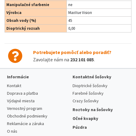
Manipulačné sfarbenie
ne
Výrobca
MaxVue Vision
Obsah vody (%)
45
Dioptrický rozsah
0,00
Potrebujete pomôcť alebo poradiť?
Zavolajte nám na
232 101 085
.
Informácie
Kontaktné šošovky
Kontakt
Dioptrické šošovky
Doprava a platba
Farebné šošovky
Výdajné miesta
Crazy šošovky
Vernostný program
Roztoky na šošovky
Obchodné podmienky
Očné kvapky
Reklamácie a záruka
Púzdra
O nás