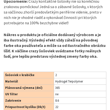
Upozornenie:
Crazy kontaktné šošovky nie sú korekčnou
zrakovou pomôckou! Jedná sa o zábavné šošovky, v ktorých
sa väčšinou zhorší predovšetkým periférne videnie, preto v
nich nie je vhodné riadiť a vykonávať činnosti pri ktorých
potrebujete na 100% bezchybne vidieť!
Nákres u produktu je oficiálne dodávaný výrobcom a je
iba ilustračný. Výsledný efekt vždy záleží na pôvodnej
farbe oka používateľa a môže sa od ilustračného obrázku
líšiť. K väčšine crazy šošoviek uvádzame fotky reálnych
ľudí, pre lepšiu predstavu výslednej zmeny farby oka.
Šošoviek v krabičke
2
Materiál
Hydrogel Terpolymer
Plánovaná výmena (dní)
365
UV filter
ne
Zakrivenie
8.6
Priepustnosť kyslíka (Dk/t)
22