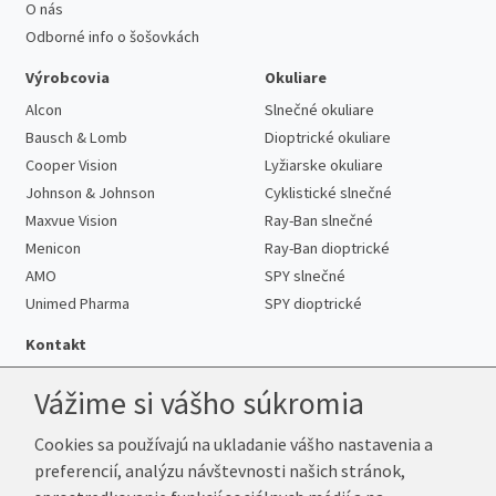
O nás
Odborné info o šošovkách
Výrobcovia
Okuliare
Alcon
Slnečné okuliare
Bausch & Lomb
Dioptrické okuliare
Cooper Vision
Lyžiarske okuliare
Johnson & Johnson
Cyklistické slnečné
Maxvue Vision
Ray-Ban slnečné
Menicon
Ray-Ban dioptrické
AMO
SPY slnečné
Unimed Pharma
SPY dioptrické
Kontakt
Vážime si vášho súkromia
Cookies sa používajú na ukladanie vášho nastavenia a
Telefón:
+421 222 205 863
preferencií, analýzu návštevnosti našich stránok,
E-mail:
info@k-sosovky.sk