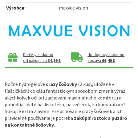
Výrobca:
maxvue vision
Darčeky zadarmo
do dopravy zadarmo
od nákupu za
34,99 €
zostáva
66,40 €
Ročné hydrogélové
crazy šošovky
(2 kusy, uložené v
fľaštičkách) dokážu fantastickým spôsobom zmeniť výraz
akýchkoľvek očí pri zachovaní maximálneho komfortu a
pohodlia. Idete na diskotéku, na večierok, ku kamarátom?
Šokujte extra zjavom! Pre uchovanie crazy šošoviek a ich
pravidelné používanie je potreba
zakúpiť roztok a puzdro
na kontaktné šošovky.