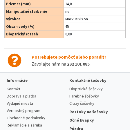
Priemer (mm)
14,0
Manipulačné sfarbenie
ne
Výrobca
MaxVue Vision
Obsah vody (%)
45
Dioptrický rozsah
0,00
Potrebujete pomôcť alebo poradiť?
Zavolajte nám na
232 101 085
.
Informácie
Kontaktné šošovky
Kontakt
Dioptrické šošovky
Doprava a platba
Farebné šošovky
Výdajné miesta
Crazy šošovky
Vernostný program
Roztoky na šošovky
Obchodné podmienky
Očné kvapky
Reklamácie a záruka
Púzdra