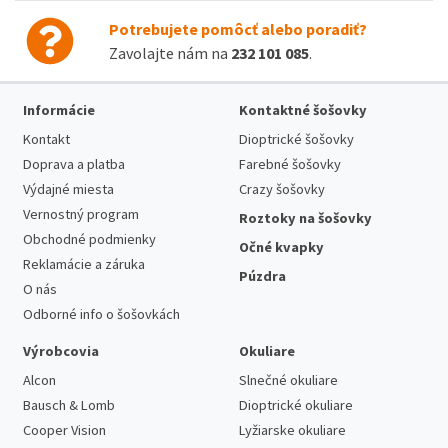
Potrebujete pomôcť alebo poradiť?
Zavolajte nám na
232 101 085
.
Informácie
Kontaktné šošovky
Kontakt
Dioptrické šošovky
Doprava a platba
Farebné šošovky
Výdajné miesta
Crazy šošovky
Vernostný program
Roztoky na šošovky
Obchodné podmienky
Očné kvapky
Reklamácie a záruka
Púzdra
O nás
Odborné info o šošovkách
Výrobcovia
Okuliare
Alcon
Slnečné okuliare
Bausch & Lomb
Dioptrické okuliare
Cooper Vision
Lyžiarske okuliare