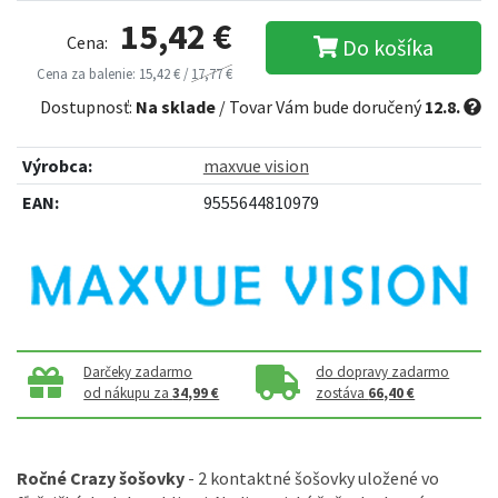
15,42 €
Cena:
Do košíka
Cena za balenie: 15,42 € /
17,77 €
Dostupnosť:
Na sklade
/ Tovar Vám bude doručený
12.8.
Výrobca:
maxvue vision
EAN:
9555644810979
Darčeky zadarmo
do dopravy zadarmo
od nákupu za
34,99 €
zostáva
66,40 €
Ročné Crazy šošovky
- 2 kontaktné šošovky uložené vo