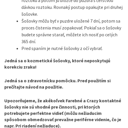
roztoku a potom ju uložte do puzdra s čerstvou
dávkou roztoku. Rovnaký postup opakujte pri druhej
šošovke.
Šošovky môžu byť v puzdre uložené 7 dní, potom sa
proces čistenia musí zopakovať. Pokiaľ sa o šošovky
budete správne starať, môžete ich nosiť po celých
365 dní.
Pred spaním je nutné šošovky z očí vybrať.
Jedná sa o kozmetické šošovky, ktoré neposkytujú
korekciu zraku!
Jedná sa o zdravotnícku pomôcku. Pred použitím si
prečítajte návod na použitie.
Upozorňujeme, že akékoľvek Farebné a Crazy kontaktné
šošovky nie sú vhodné pre činnosti, pri ktorých
potrebujete perfektne vidieť (môžu nežiaducim
spôsobom obmedzovať prevažne periférne videnie, čo je
napr. Pri riadení nežiaduce).