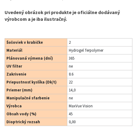
Uvedený obrázok pri produkte je oficiálne dodávaný
výrobcom a je iba ilustračný.
Šošoviek v krabičke
2
Materiál
Hydrogel Terpolymer
Plánovaná výmena (dní)
365
UV filter
ne
Zakrivenie
8.6
Priepustnosť kyslíka (Dk/t)
22
Priemer (mm)
14,0
Manipulačné sfarbenie
ne
Výrobca
MaxVue Vision
Obsah vody (%)
45
Dioptrický rozsah
0,00