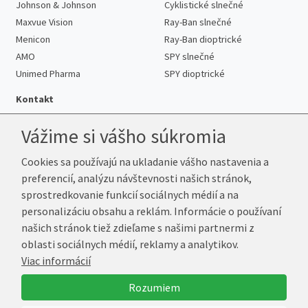
Johnson & Johnson
Cyklistické slnečné
Maxvue Vision
Ray-Ban slnečné
Menicon
Ray-Ban dioptrické
AMO
SPY slnečné
Unimed Pharma
SPY dioptrické
Kontakt
Vážime si vášho súkromia
Cookies sa používajú na ukladanie vášho nastavenia a
Telefón:
+421 222 205 863
preferencií, analýzu návštevnosti našich stránok,
E-mail:
info@k-sosovky.sk
sprostredkovanie funkcií sociálnych médií a na
Reklamačná adresa
personalizáciu obsahu a reklám. Informácie o používaní
Andrea Votavová
našich stránok tiež zdieľame s našimi partnermi z
Revoluční 1017
oblasti sociálnych médií, reklamy a analytikov.
290 01 Poděbrady
Viac informácií
Česká republika
Rozumiem