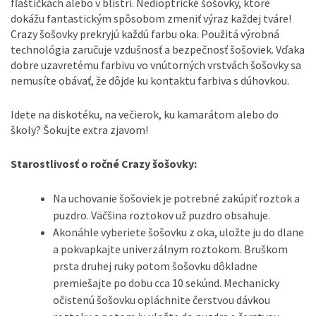
fľaštičkách alebo v blistri. Nedioptrické šošovky, ktoré
dokážu fantastickým spôsobom zmeniť výraz každej tváre!
Crazy šošovky prekryjú každú farbu oka. Použitá výrobná
technológia zaručuje vzdušnosť a bezpečnosť šošoviek. Vďaka
dobre uzavretému farbivu vo vnútorných vrstvách šošovky sa
nemusíte obávať, že dôjde ku kontaktu farbiva s dúhovkou.
Idete na diskotéku, na večierok, ku kamarátom alebo do
školy? Šokujte extra zjavom!
Starostlivosť o ročné Crazy šošovky:
Na uchovanie šošoviek je potrebné zakúpiť roztok a
puzdro. Väčšina roztokov už puzdro obsahuje.
Akonáhle vyberiete šošovku z oka, uložte ju do dlane
a pokvapkajte univerzálnym roztokom. Bruškom
prsta druhej ruky potom šošovku dôkladne
premiešajte po dobu cca 10 sekúnd. Mechanicky
očistenú šošovku opláchnite čerstvou dávkou