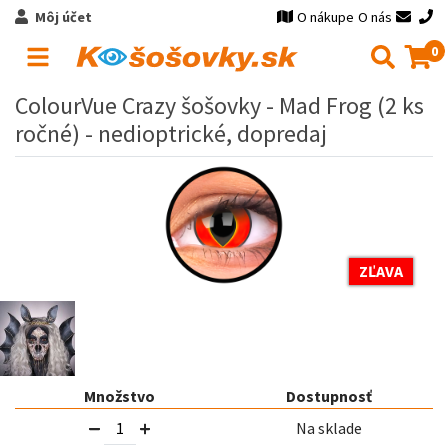
Môj účet
O nákupe
O nás
0
ColourVue Crazy šošovky - Mad Frog (2 ks
ročné) - nedioptrické, dopredaj
ZĽAVA
Množstvo
Dostupnosť
Na sklade