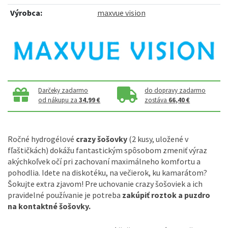
Výrobca:
maxvue vision
Darčeky zadarmo
do dopravy zadarmo
od nákupu za
34,99 €
zostáva
66,40 €
Ročné hydrogélové
crazy šošovky
(2 kusy, uložené v
fľaštičkách) dokážu fantastickým spôsobom zmeniť výraz
akýchkoľvek očí pri zachovaní maximálneho komfortu a
pohodlia. Idete na diskotéku, na večierok, ku kamarátom?
Šokujte extra zjavom! Pre uchovanie crazy šošoviek a ich
pravidelné používanie je potreba
zakúpiť roztok a puzdro
na kontaktné šošovky.