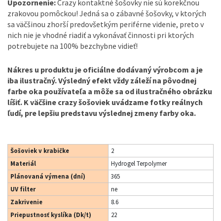
Upozornenie:
Crazy kontaktné šošovky nie sú korekčnou
zrakovou pomôckou! Jedná sa o zábavné šošovky, v ktorých
sa väčšinou zhorší predovšetkým periférne videnie, preto v
nich nie je vhodné riadiť a vykonávať činnosti pri ktorých
potrebujete na 100% bezchybne vidieť!
Nákres u produktu je oficiálne dodávaný výrobcom a je
iba ilustračný. Výsledný efekt vždy záleží na pôvodnej
farbe oka používateľa a môže sa od ilustračného obrázku
líšiť. K väčšine crazy šošoviek uvádzame fotky reálnych
ľudí, pre lepšiu predstavu výslednej zmeny farby oka.
Šošoviek v krabičke
2
Materiál
Hydrogel Terpolymer
Plánovaná výmena (dní)
365
UV filter
ne
Zakrivenie
8.6
Priepustnosť kyslíka (Dk/t)
22