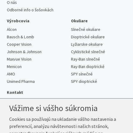
O nás
Odborné info o šošovkách
Výrobcovia
Okuliare
Alcon
Slnečné okuliare
Bausch & Lomb
Dioptrické okuliare
Cooper Vision
Lyžiarske okuliare
Johnson & Johnson
Cyklistické slnečné
Maxvue Vision
Ray-Ban slnečné
Menicon
Ray-Ban dioptrické
AMO
SPY slnečné
Unimed Pharma
SPY dioptrické
Kontakt
Vážime si vášho súkromia
Cookies sa používajú na ukladanie vášho nastavenia a
Telefón:
+421 222 205 863
preferencií, analýzu návštevnosti našich stránok,
E-mail:
info@k-sosovky.sk