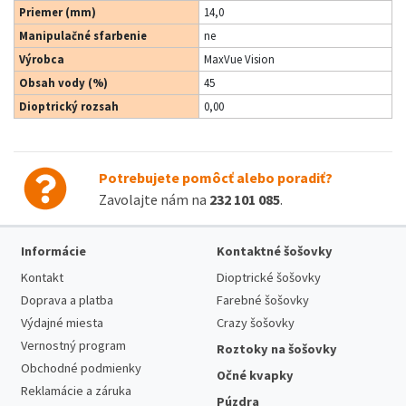
Priemer (mm)
14,0
Manipulačné sfarbenie
ne
Výrobca
MaxVue Vision
Obsah vody (%)
45
Dioptrický rozsah
0,00
Potrebujete pomôcť alebo poradiť?
Zavolajte nám na
232 101 085
.
Informácie
Kontaktné šošovky
Kontakt
Dioptrické šošovky
Doprava a platba
Farebné šošovky
Výdajné miesta
Crazy šošovky
Vernostný program
Roztoky na šošovky
Obchodné podmienky
Očné kvapky
Reklamácie a záruka
Púzdra