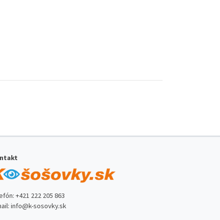
ntakt
lefón:
+421 222 205 863
ail:
info@k-sosovky.sk