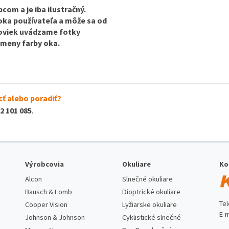
com a je iba ilustračný.
 oka používateľa a môže sa od
ošoviek uvádzame fotky
 zmeny farby oka.
ť alebo poradiť?
2 101 085
.
Výrobcovia
Okuliare
Ko
Alcon
Slnečné okuliare
Bausch & Lomb
Dioptrické okuliare
Te
Cooper Vision
Lyžiarske okuliare
E-m
Johnson & Johnson
Cyklistické slnečné