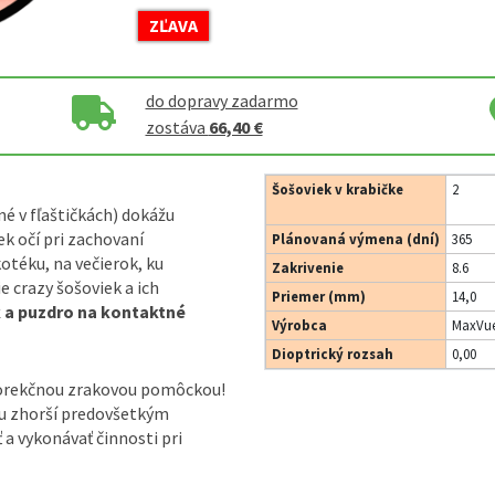
ZĽAVA
do dopravy zadarmo
zostáva
66,40 €
Šošoviek v krabičke
2
né v fľaštičkách) dokážu
k očí pri zachovaní
Plánovaná výmena (dní)
365
otéku, na večierok, ku
Zakrivenie
8.6
 crazy šošoviek a ich
Priemer (mm)
14,0
k a puzdro na kontaktné
Výrobca
MaxVue
Dioptrický rozsah
0,00
korekčnou zrakovou pomôckou!
ou zhorší predovšetkým
ť a vykonávať činnosti pri