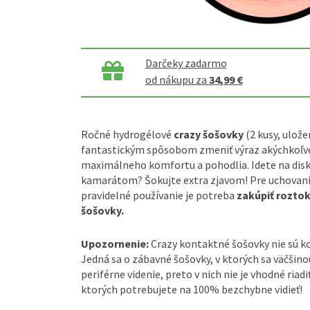
Darčeky zadarmo
od nákupu za
34,99 €
Ročné hydrogélové
crazy šošovky
(2 kusy, ulože
fantastickým spôsobom zmeniť výraz akýchkoľve
maximálneho komfortu a pohodlia. Idete na disk
kamarátom? Šokujte extra zjavom! Pre uchovanie
pravidelné používanie je potreba
zakúpiť rozto
šošovky.
Upozornenie:
Crazy kontaktné šošovky nie sú 
Jedná sa o zábavné šošovky, v ktorých sa väčšin
periférne videnie, preto v nich nie je vhodné riadi
ktorých potrebujete na 100% bezchybne vidieť!