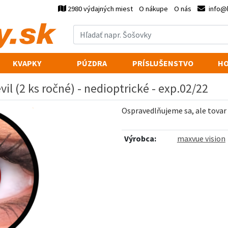
2980 výdajných miest
O nákupe
O nás
info@
KVAPKY
PÚZDRA
PRÍSLUŠENSTVO
HO
il (2 ks ročné) - nedioptrické - exp.02/22
Ospravedlňujeme sa, ale tovar
Výrobca:
maxvue vision