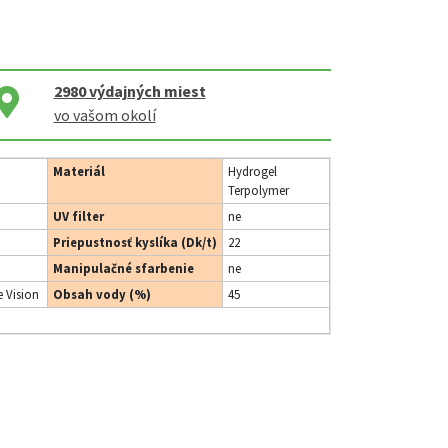
2980
výdajných miest
vo vašom okolí
Materiál
Hydrogel
Terpolymer
UV filter
ne
Priepustnosť kyslíka (Dk/t)
22
Manipulačné sfarbenie
ne
 Vision
Obsah vody (%)
45