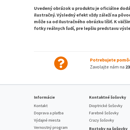
Uvedený obrázok u produktu je oficiálne dodá
ilustračný. Výsledný efekt vždy záleží na pôv
môže sa od ilustračného obrázku líšiť. K väčš
fotky reálnych ľudí, pre lepšiu predstavu
výsle
Potrebujete pomôc
Zavolajte nám na
23
Informácie
Kontaktné šošovky
Kontakt
Dioptrické šošovky
Doprava a platba
Farebné šošovky
Výdajné miesta
Crazy šošovky
Vernostný program
Roztoky na šošovky