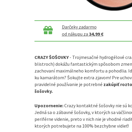
Darčeky zadarmo
od nákupu za
34,99 €
CRAZY ŠOŠOVKY
- Trojmesačné hydrogélové craz
blistroch) dokážu fantastickým spôsobom zmeniť
zachovaní maximálneho komfortu a pohodlia. Ide
ku kamarátom? Šokujte extra zjavom! Pre ucho
pravidelné používanie je potrebné
zakúpiť rozt
šošovky.
Upozornenie:
Crazy kontaktné šošovky nie sú 
Jedná sa o zábavné šošovky, v ktorých sa väčšin
periférne videnie, preto v nich nie je vhodné riadi
ktorých potrebujete na 100% bezchybne vidieť!