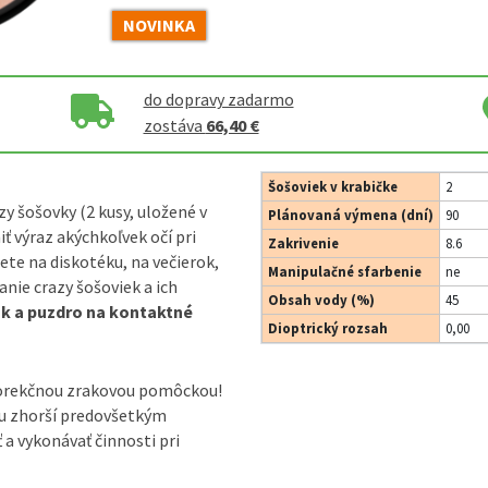
NOVINKA
do dopravy zadarmo
zostáva
66,40 €
Šošoviek v krabičke
2
y šošovky (2 kusy, uložené v
Plánovaná výmena (dní)
90
 výraz akýchkoľvek očí pri
Zakrivenie
8.6
te na diskotéku, na večierok,
Manipulačné sfarbenie
ne
van
ie crazy šošoviek a ich
Obsah vody (%)
45
ok a puzdro na kontaktné
Dioptrický rozsah
0,00
korekčnou zrakovou pomôckou!
ou zhorší predovšetkým
ť a vykonávať činnosti pri