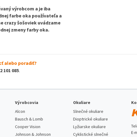
vaný výrobcom a je iba
odnej farbe oka používateľa a
ine crazy šošoviek uvádzame
dnej zmeny farby oka.
ť alebo poradiť?
2 101 085
.
Výrobcovia
Okuliare
Ko
Alcon
Slnečné okuliare
Bausch & Lomb
Dioptrické okuliare
Te
Cooper Vision
Lyžiarske okuliare
E-m
Johnson & Johnson
Cyklistické slnečné