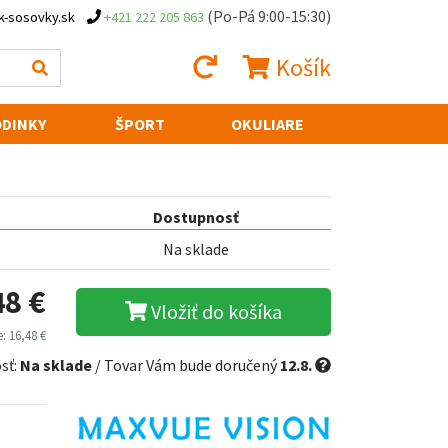
(Po-Pá 9:00-15:30)
k-sosovky.sk
+421 222 205 863
Košík
DINKY
ŠPORT
OKULIARE
Dostupnosť
Na sklade
48 €
Vložiť do košíka
: 16,48 €
sť:
Na sklade
/ Tovar Vám bude doručený
12.8.