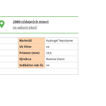
2980
výdajných miest
vo vašom okolí
Materiál
Hydrogel Terpolymer
UV filter
ne
Priemer (mm)
14,0
Výrobca
MaxVue Vision
Indikátor rub-líc
ne