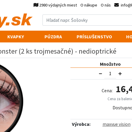
2980 výdajných miest
O nákupe
O nás
info@
KVAPKY
PÚZDRA
PRÍSLUŠENSTVO
HO
nster (2 ks trojmesačné) - nedioptrické
Množstvo
16,
Cena:
Cena za balenie
Dostupno
Výrobca:
maxvue vision