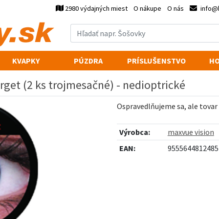
2980 výdajných miest
O nákupe
O nás
info@
KVAPKY
PÚZDRA
PRÍSLUŠENSTVO
HO
rget (2 ks trojmesačné) - nedioptrické
Ospravedlňujeme sa, ale tovar
Výrobca:
maxvue vision
EAN:
9555644812485