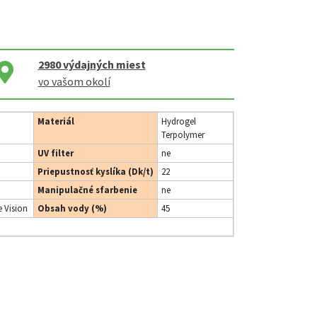
2980
výdajných miest
vo vašom okolí
Materiál
Hydrogel
Terpolymer
UV filter
ne
Priepustnosť kyslíka (Dk/t)
22
Manipulačné sfarbenie
ne
 Vision
Obsah vody (%)
45