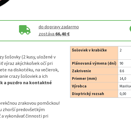
do dopravy zadarmo
zostáva
66,40 €
Šošoviek v krabičke
2
y šošovky (2 kusy, uložené v
 výraz akýchkoľvek očí pri
Plánovaná výmena (dní)
90
te na diskotéku, na večierok,
Zakrivenie
8.6
nie crazy šošoviek a ich
Priemer (mm)
14,0
ok a puzdro na kontaktné
Výrobca
MaxVue
Dioptrický rozsah
0,00
korekčnou zrakovou pomôckou!
ou zhorší predovšetkým
ť a vykonávať činnosti pri