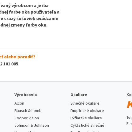
vaný výrobcom a je iba
odnej farbe oka používateľa a
ine crazy šošoviek uvádzame
lednej zmeny farby oka.
ť alebo poradiť?
2 101 085
.
Výrobcovia
Okuliare
Ko
Alcon
Slnečné okuliare
Bausch & Lomb
Dioptrické okuliare
Te
Cooper Vision
Lyžiarske okuliare
E-m
Johnson & Johnson
Cyklistické slnečné