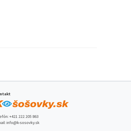
ntakt
lefón:
+421 222 205 863
ail:
info@k-sosovky.sk