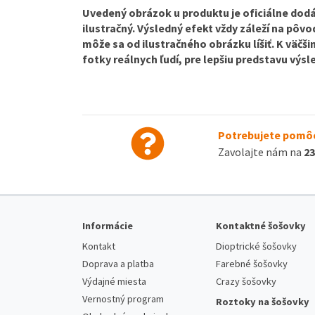
Uvedený obrázok u produktu je oficiálne dodá
ilustračný. Výsledný efekt vždy záleží na pôv
môže sa od ilustračného obrázku líšiť. K väčš
fotky reálnych ľudí, pre lepšiu predstavu výs
Potrebujete pomôc
Zavolajte nám na
23
Informácie
Kontaktné šošovky
Kontakt
Dioptrické šošovky
Doprava a platba
Farebné šošovky
Výdajné miesta
Crazy šošovky
Vernostný program
Roztoky na šošovky