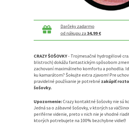
Darčeky zadarmo
od nákupu za
34,99 €
CRAZY ŠOŠOVKY
- Trojmesačné hydrogélové craz
blistroch) dokážu fantastickým spôsobom zmeniť
zachovaní maximálneho komfortu a pohodlia. Ide
ku kamarátom? Šokujte extra zjavom! Pre uchova
pravidelné používanie je potrebné
zakúpiť rozt
šošovky.
Upozornenie:
Crazy kontaktné šošovky nie sú 
Jedná sa o zábavné šošovky, v ktorých sa väčšin
periférne videnie, preto v nich nie je vhodné riadi
ktorých potrebujete na 100% bezchybne vidieť!