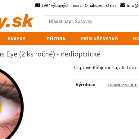
2997 výdajných miest
O nákupe
O nás
info@
KVAPKY
PÚZDRA
PRÍSLUŠENSTVO
HO
s Eye (2 ks ročné) - nedioptrické
Ospravedlňujeme sa, ale tovar
Výrobca:
maxvue vision