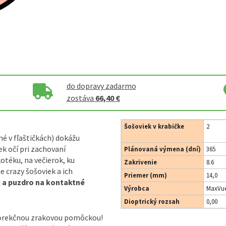
do dopravy zadarmo
zostáva
66,40 €
Šošoviek v krabičke
2
né v fľaštičkách) dokážu
k očí pri zachovaní
Plánovaná výmena (dní)
365
otéku, na večierok, ku
Zakrivenie
8.6
 crazy šošoviek a ich
Priemer (mm)
14,0
k a puzdro na kontaktné
Výrobca
MaxVue
Dioptrický rozsah
0,00
korekčnou zrakovou pomôckou!