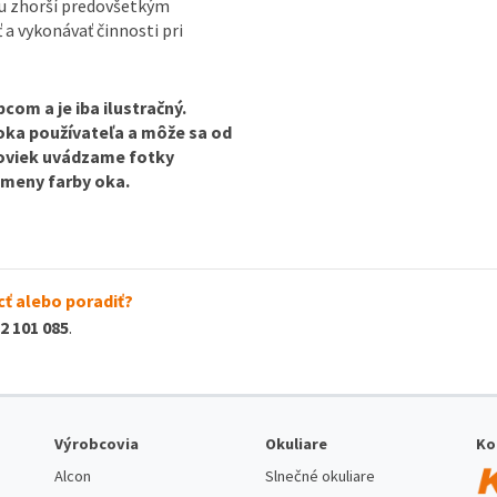
ou zhorší predovšetkým
ť a vykonávať činnosti pri
com a je iba ilustračný.
 oka používateľa a môže sa od
ošoviek uvádzame fotky
 zmeny farby oka.
ť alebo poradiť?
2 101 085
.
Výrobcovia
Okuliare
Ko
Alcon
Slnečné okuliare