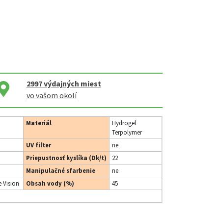
2997
výdajných miest
vo vašom okolí
Materiál
Hydrogel
Terpolymer
UV filter
ne
Priepustnosť kyslíka (Dk/t)
22
Manipulačné sfarbenie
ne
 Vision
Obsah vody (%)
45