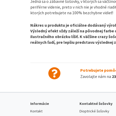
Jedná sa o zábavné šošovky, v ktorých sa väčšin
periférne videnie, preto v nich nie je vhodné riadi
ktorých potrebujete na 100% bezchybne vidieť!
Nákres u produktu je oficiálne dodávaný výrob
Výsledný efekt vždy záleží na pôvodnej farbe
ilustračného obrázku líšiť. K väčšine crazy š
reálnych ľudí, pre lepšiu predstavu výslednej
Potrebujete pomôc
Zavolajte nám na
23
Informácie
Kontaktné šošovky
Kontakt
Dioptrické šošovky