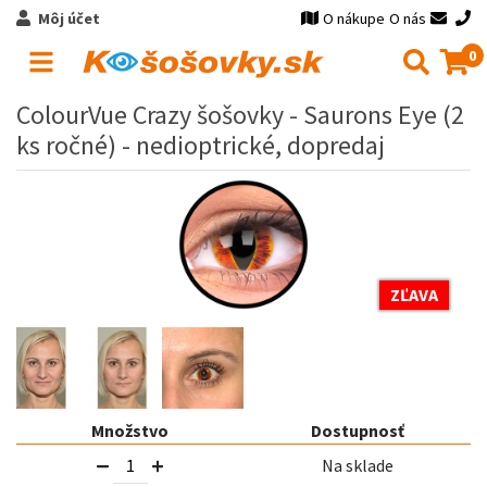
Môj účet
O nákupe
O nás
0
ColourVue Crazy šošovky - Saurons Eye (2
ks ročné) - nedioptrické, dopredaj
ZĽAVA
Množstvo
Dostupnosť
Na sklade