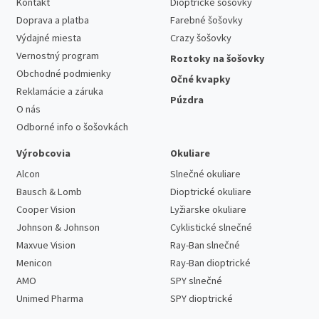
Kontakt
Dioptrické šošovky
Doprava a platba
Farebné šošovky
Výdajné miesta
Crazy šošovky
Vernostný program
Roztoky na šošovky
Obchodné podmienky
Očné kvapky
Reklamácie a záruka
Púzdra
O nás
Odborné info o šošovkách
Výrobcovia
Okuliare
Alcon
Slnečné okuliare
Bausch & Lomb
Dioptrické okuliare
Cooper Vision
Lyžiarske okuliare
Johnson & Johnson
Cyklistické slnečné
Maxvue Vision
Ray-Ban slnečné
Menicon
Ray-Ban dioptrické
AMO
SPY slnečné
Unimed Pharma
SPY dioptrické