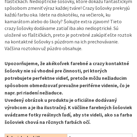
fľaštičkách. Nedioptrické šošovky, ktoré dokážu fantastickým
spôsobom zmeniť výraz každej tváre! Crazy šošovky prekryjú
každú farbu oka. Idete na diskotéku, na večierok, ku
kamarátom alebo do školy? Šokujte extra zjavom! Tieto
crazy šošovky dodávame zatiaľ iba ako nedioptrické. Sú
uložené vo fľaštičkách, preto je potrebné zakúpiť ešte roztok
na kontaktné šošovky s púzdrom na ich prechovávanie.
Väčšina roztokov už púzdro obsahuje.
Upozorňujeme, že akékoľvek farebné a crazy kontaktné
šošovky nie sú vhodné pre činnosti, pri ktorých
potrebujete perfektne vidieť, pretože môžu nežiaducim
spôsobom obmedzovať prevažne periférne videnie, čo je
napr. pri riadení nežiaduce.
Uvedený obrázok u produktu je oficiálne dodávaný
výrobcom a je iba ilustračný. K väčšine farebných šošoviek
uvádzame fotky reálnych ľudí, aby ste videli, ako sa farba
šošoviek chová na rôznych farbách očí.