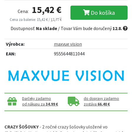
15,42 €
Cena:
Do košíka
Cena za balenie: 15,42 € /
17,77 €
Dostupnosť:
Na sklade
/ Tovar Vám bude doručený
12.8.
Výrobca:
maxvue vision
EAN:
9555644811044
Darčeky zadarmo
do dopravy zadarmo
od nákupu za
34,99 €
zostáva
66,40 €
CRAZY ŠOŠOVKY
- 2 ročné crazy šošovky uložené vo