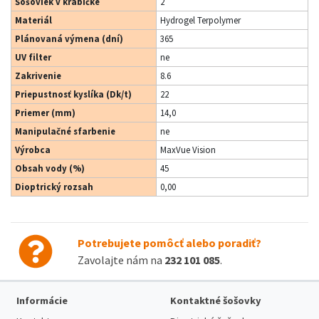
Šošoviek v krabičke
2
Materiál
Hydrogel Terpolymer
Plánovaná výmena (dní)
365
UV filter
ne
Zakrivenie
8.6
Priepustnosť kyslíka (Dk/t)
22
Priemer (mm)
14,0
Manipulačné sfarbenie
ne
Výrobca
MaxVue Vision
Obsah vody (%)
45
Dioptrický rozsah
0,00
Potrebujete pomôcť alebo poradiť?
Zavolajte nám na
232 101 085
.
Informácie
Kontaktné šošovky