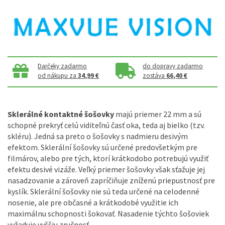
Darčeky zadarmo
do dopravy zadarmo
od nákupu za
34,99 €
zostáva
66,40 €
Sklerálné kontaktné šošovky
majú priemer 22 mm a sú
schopné prekryť celú viditeľnú časť oka, teda aj bielko (tzv.
skléru). Jedná sa preto o šošovky s nadmieru desivým
efektom. Sklerální šošovky sú určené predovšetkým pre
filmárov, alebo pre tých, ktorí krátkodobo potrebujú využiť
efektu desivé vizáže. Veľký priemer šošovky však sťažuje jej
nasadzovanie a zároveň zapríčiňuje zníženú priepustnosť pre
kyslík. Sklerální šošovky nie sú teda určené na celodenné
nosenie, ale pre občasné a krátkodobé využitie ich
maximálnu schopnosti šokovať. Nasadenie týchto šošoviek
vyžaduje vyššiu zručnosť.