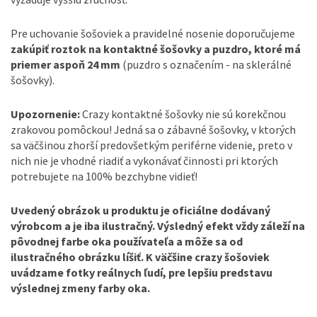
Pre uchovanie šošoviek a pravidelné nosenie doporučujeme
zakúpiť roztok na kontaktné šošovky a puzdro, ktoré má
priemer aspoň 24 mm
(puzdro s označením - na sklerálné
šošovky).
Upozornenie:
Crazy kontaktné šošovky nie sú korekčnou
zrakovou pomôckou! Jedná sa o zábavné šošovky, v ktorých
sa väčšinou zhorší predovšetkým periférne videnie, preto v
nich nie je vhodné riadiť a vykonávať činnosti pri ktorých
potrebujete na 100% bezchybne vidieť!
Uvedený obrázok u produktu je oficiálne dodávaný
výrobcom a je iba ilustračný. Výsledný efekt vždy záleží na
pôvodnej farbe oka používateľa a môže sa od
ilustračného obrázku líšiť. K väčšine crazy šošoviek
uvádzame fotky reálnych ľudí, pre lepšiu predstavu
výslednej zmeny farby oka.