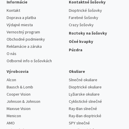
Informácie
Kontaktné šošovky
Kontakt
Dioptrické šošovky
Doprava a platba
Farebné šošovky
Výdajné miesta
Crazy šošovky
Vernostný program
Roztoky na šošovky
Obchodné podmienky
Očné kvapky
Reklamácie a záruka
Púzdra
O nás
Odborné info o šošovkách
Výrobcovia
Okuliare
Alcon
Slnečné okuliare
Bausch & Lomb
Dioptrické okuliare
Cooper Vision
Lyžiarske okuliare
Johnson & Johnson
Cyklistické slnečné
Maxvue Vision
Ray-Ban slnečné
Menicon
Ray-Ban dioptrické
AMO
SPY slnečné