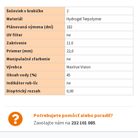
Šošoviek v krabičke
2
Materiál
Hydrogel Terpolymer
Plánovaná výmena (dní)
182
UV filter
ne
Zakrivenie
11.0
Priemer (mm)
22,0
Manipulačné sfarbenie
ne
Výrobca
MaxVue Vision
Obsah vody (%)
45
Indikátor rub-líc
ne
Dioptrický rozsah
0,00
Potrebujete pomôcť alebo poradiť?
Zavolajte nám na
232 101 085
.