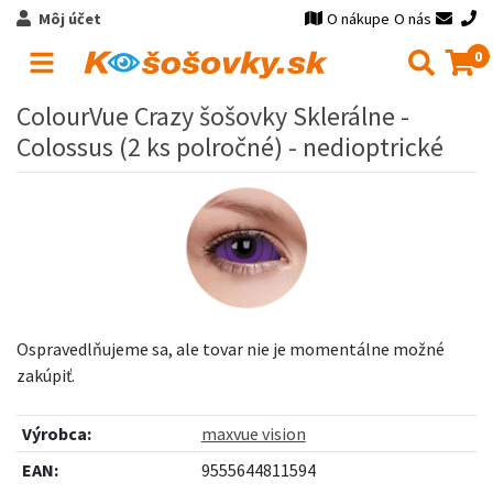
Môj účet
O nákupe
O nás
0
ColourVue Crazy šošovky Sklerálne -
Colossus (2 ks polročné) - nedioptrické
Ospravedlňujeme sa, ale tovar nie je momentálne možné
zakúpiť.
Výrobca:
maxvue vision
EAN:
9555644811594