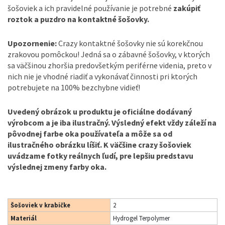
šošoviek a ich pravidelné používanie je potrebné
zakúpiť
roztok a puzdro na kontaktné šošovky.
Upozornenie:
Crazy kontaktné šošovky nie sú korekčnou
zrakovou pomôckou! Jedná sa o zábavné šošovky, v ktorých
sa väčšinou zhoršia predovšetkým periférne videnia, preto v
nich nie je vhodné riadiť a vykonávať činnosti pri ktorých
potrebujete na 100% bezchybne vidieť!
Uvedený obrázok u produktu je oficiálne dodávaný
výrobcom a je iba ilustračný. Výsledný efekt vždy záleží na
pôvodnej farbe oka používateľa a môže sa od
ilustračného obrázku líšiť. K väčšine crazy šošoviek
uvádzame fotky reálnych ľudí, pre lepšiu predstavu
výslednej zmeny farby oka.
Šošoviek v krabičke
2
Materiál
Hydrogel Terpolymer