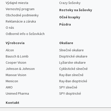
Výdajné miesta
Crazy šošovky
Vernostný program
Roztoky na šošovky
Obchodné podmienky
Očné kvapky
Reklamácie a záruka
Púzdra
O nás
Odborné info o šošovkách
Výrobcovia
Okuliare
Alcon
Slnečné okuliare
Bausch & Lomb
Dioptrické okuliare
Cooper Vision
Lyžiarske okuliare
Johnson & Johnson
Cyklistické slnečné
Maxvue Vision
Ray-Ban slnečné
Menicon
Ray-Ban dioptrické
AMO
SPY slnečné
Unimed Pharma
SPY dioptrické
Kontakt