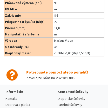
Plánovaná výmena (dní)
90
UV filter
ne
Zakrivenie
8.6
Priepustnosť kyslíka (Dk/t)
22
Priemer (mm)
14,0
Manipulačné sfarbenie
ne
Výrobca
MaxVue Vision
Obsah vody (%)
45
Dioptrický rozsah
-1,00 to -6,00 (step 0,50 dpt)
Potrebujete pomôcť alebo poradiť?
Zavolajte nám na
232 101 085
.
Informácie
Kontaktné šošovky
Kontakt
Dioptrické šošovky
Doprava a platba
Farebné šošovky