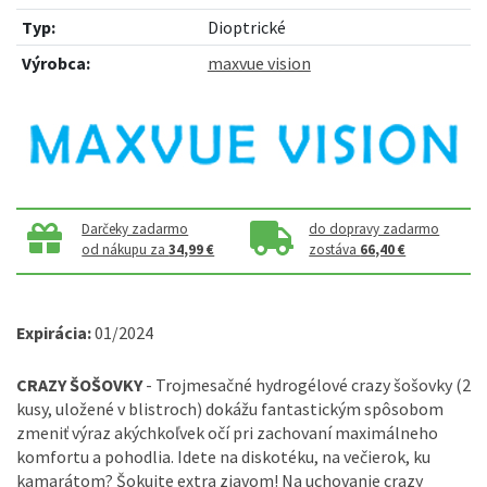
Typ:
Dioptrické
Výrobca:
maxvue vision
Darčeky zadarmo
do dopravy zadarmo
od nákupu za
34,99 €
zostáva
66,40 €
Expirácia:
01/2024
CRAZY ŠOŠOVKY
- Trojmesačné hydrogélové crazy šošovky (2
kusy, uložené v blistroch) dokážu fantastickým spôsobom
zmeniť výraz akýchkoľvek očí pri zachovaní maximálneho
komfortu a pohodlia. Idete na diskotéku, na večierok, ku
kamarátom? Šokujte extra zjavom! Na uchovanie crazy