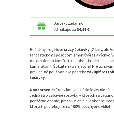
Darčeky zadarmo
od nákupu za
34,99 €
Ročné hydrogélové
crazy šošovky
(2 kusy, ulože
fantastickým spôsobom zmeniť výraz akýchkoľve
maximálneho komfortu a pohodlia. Idete na disk
kamarátom? Šokujte extra zjavom! Pre uchovanie
pravidelné používanie je potreba
zakúpiť rozto
šošovky.
Upozornenie:
Crazy kontaktné šošovky nie sú 
Jedná sa o zábavné šošovky, v ktorých sa väčšin
periférne videnie, preto v nich nie je vhodné riadi
ktorých potrebujete na 100% bezchybne vidieť!