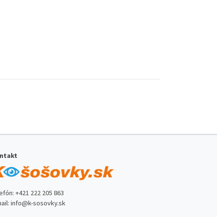
ntakt
lefón:
+421 222 205 863
ail:
info@k-sosovky.sk