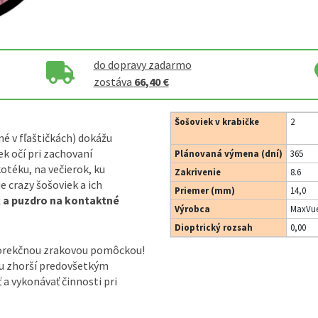
do dopravy zadarmo
zostáva
66,40 €
Šošoviek v krabičke
2
né v fľaštičkách) dokážu
k očí pri zachovaní
Plánovaná výmena (dní)
365
otéku, na večierok, ku
Zakrivenie
8.6
 crazy šošoviek a ich
Priemer (mm)
14,0
k a puzdro na kontaktné
Výrobca
MaxVue
Dioptrický rozsah
0,00
korekčnou zrakovou pomôckou!
ou zhorší predovšetkým
ť a vykonávať činnosti pri