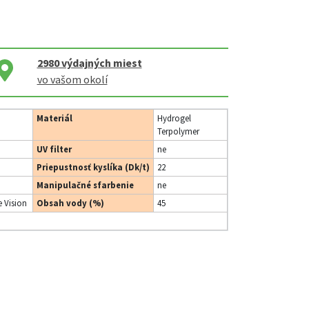
2980
výdajných miest
vo vašom okolí
Materiál
Hydrogel
Terpolymer
UV filter
ne
Priepustnosť kyslíka (Dk/t)
22
Manipulačné sfarbenie
ne
 Vision
Obsah vody (%)
45