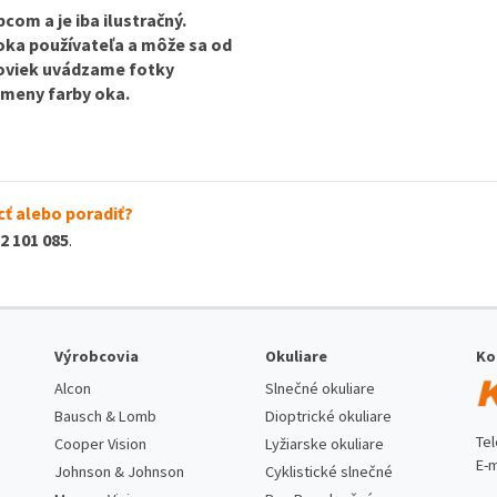
com a je iba ilustračný.
 oka používateľa a môže sa od
ošoviek uvádzame fotky
 zmeny farby oka.
ť alebo poradiť?
2 101 085
.
Výrobcovia
Okuliare
Ko
Alcon
Slnečné okuliare
Bausch & Lomb
Dioptrické okuliare
Te
Cooper Vision
Lyžiarske okuliare
E-m
Johnson & Johnson
Cyklistické slnečné