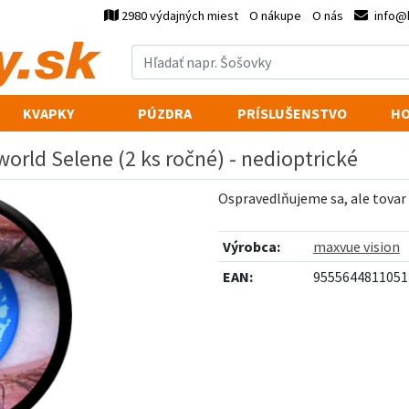
2980 výdajných miest
O nákupe
O nás
info@
KVAPKY
PÚZDRA
PRÍSLUŠENSTVO
HO
orld Selene (2 ks ročné) - nedioptrické
Ospravedlňujeme sa, ale tovar
Výrobca:
maxvue vision
EAN:
9555644811051