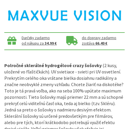
Darčeky zadarmo
do dopravy zadarmo
od nákupu za
34,99 €
zostáva
66,40 €
Polročné sklerálné hydrogélové crazy šošovky
(2 kusy,
uložené vo fľaštičkách).
UV svietiace - svieti pri UV osvetlení.
Prekrytím celého oka vrátane bielka dosiahnu radikálny a
značne neobvyklé zmeny vzhľadu.
Chcete žiariť na diskotéke?
Toto je tá pravá voľba, ako na seba 100% upútate maximum
pozornosti.
Tieto šošovky majú priemer 22 mm a sú schopné
prekryť celú viditeľnú časť oka, teda aj bielko (tzv. Skléru).
Jedná sa preto o šošovky s nadmieru desivým efektom.
Sklerální šošovky sú určené predovšetkým pre filmárov,
alebo pre tých, ktorí krátkodobo potrebujú využiť efektu
desivé vizáže.
Veľký priemer šošovky však sťažuje jej