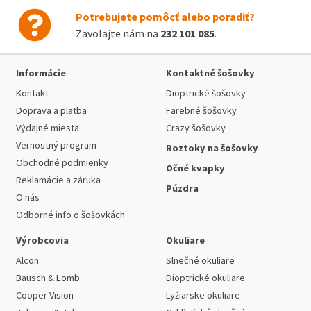
Potrebujete pomôcť alebo poradiť?
Zavolajte nám na
232 101 085
.
Informácie
Kontaktné šošovky
Kontakt
Dioptrické šošovky
Doprava a platba
Farebné šošovky
Výdajné miesta
Crazy šošovky
Vernostný program
Roztoky na šošovky
Obchodné podmienky
Očné kvapky
Reklamácie a záruka
Púzdra
O nás
Odborné info o šošovkách
Výrobcovia
Okuliare
Alcon
Slnečné okuliare
Bausch & Lomb
Dioptrické okuliare
Cooper Vision
Lyžiarske okuliare