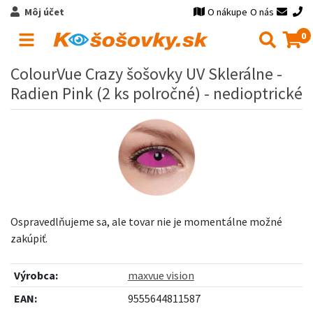
Môj účet
O nákupe
O nás
0
ColourVue Crazy šošovky UV Sklerálne -
Radien Pink (2 ks polročné) - nedioptrické
Ospravedlňujeme sa, ale tovar nie je momentálne možné
zakúpiť.
Výrobca:
maxvue vision
EAN:
9555644811587