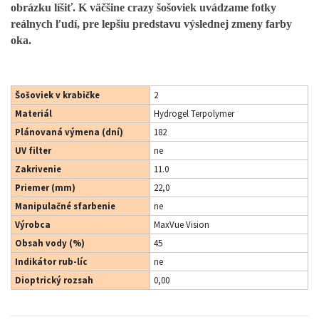
obrázku líšiť.
K väčšine crazy šošoviek uvádzame fotky
reálnych ľudí, pre lepšiu predstavu výslednej zmeny farby
oka.
Šošoviek v krabičke
2
Materiál
Hydrogel Terpolymer
Plánovaná výmena (dní)
182
UV filter
ne
Zakrivenie
11.0
Priemer (mm)
22,0
Manipulačné sfarbenie
ne
Výrobca
MaxVue Vision
Obsah vody (%)
45
Indikátor rub-líc
ne
Dioptrický rozsah
0,00