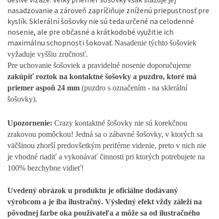
nasadzovanie a zároveň zapríčiňuje zníženú priepustnosť pre
kyslík.
Sklerální šošovky nie sú teda určené na celodenné
nosenie, ale pre občasné a krátkodobé využitie ich
maximálnu schopnosti šokovať.
Nasadenie týchto šošoviek
vyžaduje vyššiu zručnosť.
Pre uchovanie šošoviek a pravidelné nosenie doporučujeme
zakúpiť roztok na kontaktné šošovky a puzdro, ktoré má
priemer aspoň 24 mm
(puzdro s označením - na sklerální
šošovky).
Upozornenie:
Crazy kontaktné šošovky nie sú korekčnou
zrakovou pomôckou!
Jedná sa o zábavné šošovky, v ktorých sa
väčšinou zhorší predovšetkým periférne videnie, preto v nich nie
je vhodné riadiť a vykonávať činnosti pri ktorých potrebujete na
100% bezchybne vidieť!
Uvedený obrázok u produktu je oficiálne dodávaný
výrobcom a je iba ilustračný.
Výsledný efekt vždy záleží na
pôvodnej farbe oka používateľa a môže sa od ilustračného