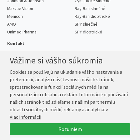
Johnson & Johnson
Cyklistické slnečné
Maxvue Vision
Ray-Ban slnečné
Menicon
Ray-Ban dioptrické
AMO
SPY slnečné
Unimed Pharma
SPY dioptrické
Kontakt
Vážime si vášho súkromia
Cookies sa používajú na ukladanie vášho nastavenia a
Telefón:
+421 222 205 863
preferencií, analýzu návštevnosti našich stránok,
E-mail:
info@k-sosovky.sk
sprostredkovanie funkcií sociálnych médií a na
Reklamačná adresa
personalizáciu obsahu a reklám. Informácie o používaní
Andrea Votavová
našich stránok tiež zdieľame s našimi partnermi z
Revoluční 1017
oblasti sociálnych médií, reklamy a analytikov.
290 01 Poděbrady
Viac informácií
Česká republika
Rozumiem
© 2026 K-Šošovky.sk