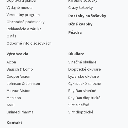
Doprava a platba
Farebné šošovky
Výdajné miesta
Crazy šošovky
Vernostný program
Roztoky na šošovky
Obchodné podmienky
Očné kvapky
Reklamácie a záruka
Púzdra
O nás
Odborné info o šošovkách
Výrobcovia
Okuliare
Alcon
Slnečné okuliare
Bausch & Lomb
Dioptrické okuliare
Cooper Vision
Lyžiarske okuliare
Johnson & Johnson
Cyklistické slnečné
Maxvue Vision
Ray-Ban slnečné
Menicon
Ray-Ban dioptrické
AMO
SPY slnečné
Unimed Pharma
SPY dioptrické
Kontakt