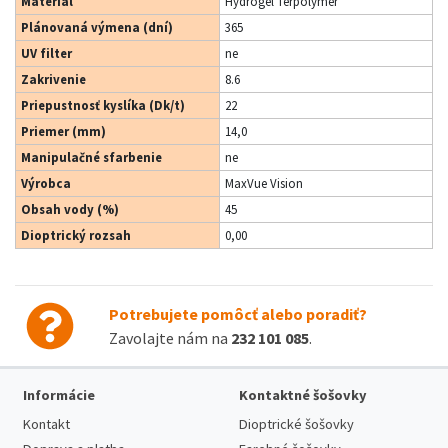
Materiál
Hydrogel Terpolymer
Plánovaná výmena (dní)
365
UV filter
ne
Zakrivenie
8.6
Priepustnosť kyslíka (Dk/t)
22
Priemer (mm)
14,0
Manipulačné sfarbenie
ne
Výrobca
MaxVue Vision
Obsah vody (%)
45
Dioptrický rozsah
0,00
Potrebujete pomôcť alebo poradiť?
Zavolajte nám na
232 101 085
.
Informácie
Kontaktné šošovky
Kontakt
Dioptrické šošovky