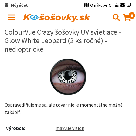
Môj účet
O nákupe
O nás
0
ColourVue Crazy šošovky UV svietiace -
Glow White Leopard (2 ks ročné) -
nedioptrické
Ospravedlňujeme sa, ale tovar nie je momentálne možné
zakúpiť.
Výrobca:
maxvue vision