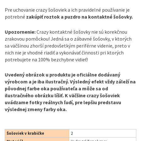
Pre uchovanie crazy šošoviek a ich pravidelné používanie je
potrebné
zakúpiť roztok a puzdro na kontaktné šošovky.
Upozornenie:
Crazy kontaktné šošovky nie sú korekčnou
zrakovou pomôckou! Jedná sa o zábavné šošovky, v ktorých
sa väčšinou zhorší predovšetkým periférne videnie, preto v
nich nie je vhodné riadiť a vykonávať činnosti pri ktorých
potrebujete na 100% bezchybne vidieť!
Uvedený obrázok u produktu je oficiálne dodávaný
výrobcom a je iba ilustračný. Výsledný efekt vždy záleží na
pôvodnej farbe oka používateľa a môže sa od
ilustračného obrázku líšiť. K väčšine crazy šošoviek
uvádzame fotky reálnych ľudí, pre lepšiu predstavu
výslednej zmeny farby oka.
Šošoviek v krabičke
2