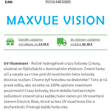
EAN:
9555644830885
Darčeky zadarmo
do dopravy zadarmo
od nákupu za
34,99 €
zostáva
66,40 €
UV Illuminant
- Ročné hydrogélové crazy šošovky (2 kusy,
uložené vo fľaštičkách) s iluminačním efektom. Zmení farbu
očí a navyše sa v tme pod UV osvetlením tieto šošovky
doslova rozžiari. Chcete byť hviezdou na diskotéke? Toto je tá
pravá voľba, ako na seba na 100% upútate maximum
pozornosti! Crazy šošovky, ktoré dokážu fantastickým
spôsobom zmeniť výraz každej tváre nielen pri UV osvetlení
(okrem Electric Blue, ktoré sú bez UV osvetlenia číre a
bezfarebné). Prekryjú každú farbu oka.