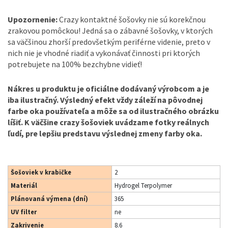
Upozornenie:
Crazy kontaktné šošovky nie sú korekčnou
zrakovou pomôckou! Jedná sa o zábavné šošovky, v ktorých
sa väčšinou zhorší predovšetkým periférne videnie, preto v
nich nie je vhodné riadiť a vykonávať činnosti pri ktorých
potrebujete na 100% bezchybne vidieť!
Nákres u produktu je oficiálne dodávaný výrobcom a je
iba ilustračný. Výsledný efekt vždy záleží na pôvodnej
farbe oka používateľa a môže sa od ilustračného obrázku
líšiť. K väčšine crazy šošoviek uvádzame fotky reálnych
ľudí, pre lepšiu predstavu výslednej zmeny farby oka.
Šošoviek v krabičke
2
Materiál
Hydrogel Terpolymer
Plánovaná výmena (dní)
365
UV filter
ne
Zakrivenie
8.6