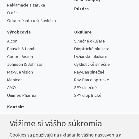
Reklamácie a záruka
Púzdra
O nás
Odborné info o šošovkách
Výrobcovia
Okuliare
Alcon
Slnečné okuliare
Bausch & Lomb
Dioptrické okuliare
Cooper Vision
Lyžiarske okuliare
Johnson & Johnson
Cyklistické slnečné
Maxvue Vision
Ray-Ban slnečné
Menicon
Ray-Ban dioptrické
AMO
SPY slnečné
Unimed Pharma
SPY dioptrické
Kontakt
Vážime si vášho súkromia
Cookies sa používajú na ukladanie vášho nastavenia a
Telefón:
+421 222 205 863