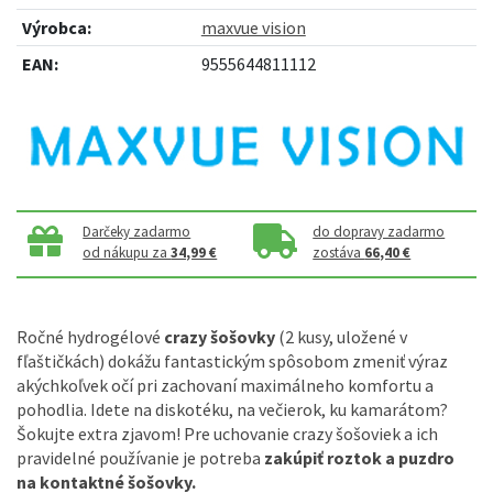
Výrobca:
maxvue vision
EAN:
9555644811112
Darčeky zadarmo
do dopravy zadarmo
od nákupu za
34,99 €
zostáva
66,40 €
Ročné hydrogélové
crazy šošovky
(2 kusy, uložené v
fľaštičkách) dokážu fantastickým spôsobom zmeniť výraz
akýchkoľvek očí pri zachovaní maximálneho komfortu a
pohodlia. Idete na diskotéku, na večierok, ku kamarátom?
Šokujte extra zjavom! Pre uchovanie crazy šošoviek a ich
pravidelné používanie je potreba
zakúpiť roztok a puzdro
na kontaktné šošovky.