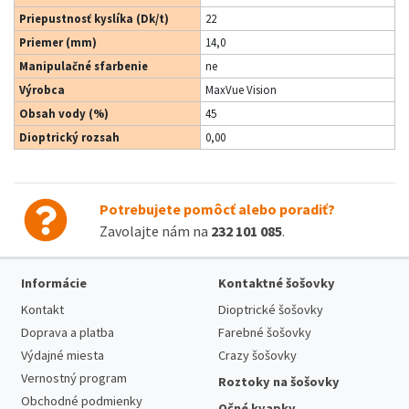
Priepustnosť kyslíka (Dk/t)
22
Priemer (mm)
14,0
Manipulačné sfarbenie
ne
Výrobca
MaxVue Vision
Obsah vody (%)
45
Dioptrický rozsah
0,00
Potrebujete pomôcť alebo poradiť?
Zavolajte nám na
232 101 085
.
Informácie
Kontaktné šošovky
Kontakt
Dioptrické šošovky
Doprava a platba
Farebné šošovky
Výdajné miesta
Crazy šošovky
Vernostný program
Roztoky na šošovky
Obchodné podmienky
Očné kvapky