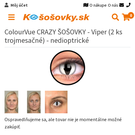
Môj účet
O nákupe
O nás
0
ColourVue CRAZY ŠOŠOVKY - Viper (2 ks
trojmesačné) - nedioptrické
Ospravedlňujeme sa, ale tovar nie je momentálne možné
zakúpiť.