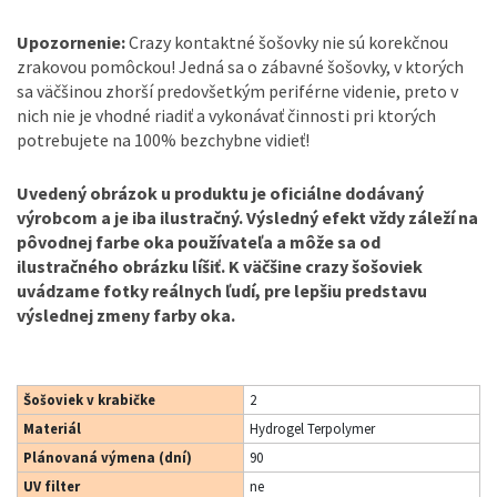
Upozornenie:
Crazy kontaktné šošovky nie sú korekčnou
zrakovou pomôckou! Jedná sa o zábavné šošovky, v ktorých
sa väčšinou zhorší predovšetkým periférne videnie, preto v
nich nie je vhodné riadiť a vykonávať činnosti pri ktorých
potrebujete na 100% bezchybne vidieť!
Uvedený obrázok u produktu je oficiálne dodávaný
výrobcom a je iba ilustračný. Výsledný efekt vždy záleží na
pôvodnej farbe oka používateľa a môže sa od
ilustračného obrázku líšiť. K väčšine crazy šošoviek
uvádzame fotky reálnych ľudí, pre lepšiu predstavu
výslednej zmeny farby oka.
Šošoviek v krabičke
2
Materiál
Hydrogel Terpolymer
Plánovaná výmena (dní)
90
UV filter
ne