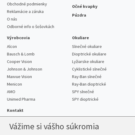
Obchodné podmienky
Očné kvapky
Reklamácie a záruka
Púzdra
O nás
Odborné info o šošovkách
Výrobcovia
Okuliare
Alcon
Slnečné okuliare
Bausch & Lomb
Dioptrické okuliare
Cooper Vision
Lyžiarske okuliare
Johnson & Johnson
Cyklistické slnečné
Maxvue Vision
Ray-Ban slnečné
Menicon
Ray-Ban dioptrické
AMO
SPY slnečné
Unimed Pharma
SPY dioptrické
Kontakt
Vážime si vášho súkromia