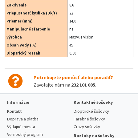
Zakrivenie
8.6
Priepustnosť kyslíka (Dk/t)
22
Priemer (mm)
14,0
Manipulačné sfarbenie
ne
Výrobca
MaxVue Vision
Obsah vody (%)
45
Dioptrický rozsah
0,00
Potrebujete pomôcť alebo poradiť?
Zavolajte nám na
232 101 085
.
Informácie
Kontaktné šošovky
Kontakt
Dioptrické šošovky
Doprava a platba
Farebné šošovky
Výdajné miesta
Crazy šošovky
Vernostný program
Roztoky na šošovky