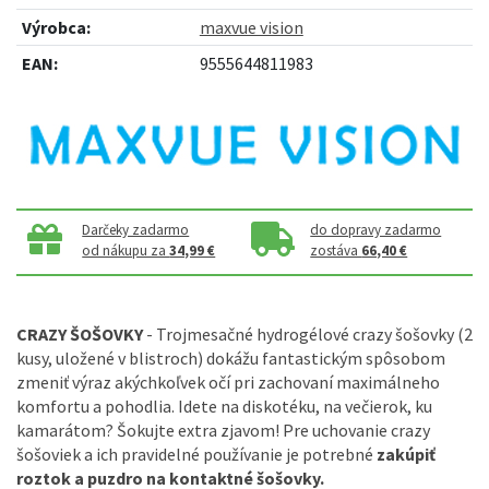
Výrobca:
maxvue vision
EAN:
9555644811983
Darčeky zadarmo
do dopravy zadarmo
od nákupu za
34,99 €
zostáva
66,40 €
CRAZY ŠOŠOVKY
- Trojmesačné hydrogélové crazy šošovky (2
kusy, uložené v blistroch) dokážu fantastickým spôsobom
zmeniť výraz akýchkoľvek očí pri zachovaní maximálneho
komfortu a pohodlia. Idete na diskotéku, na večierok, ku
kamarátom? Šokujte extra zjavom! Pre uchovanie crazy
šošoviek a ich pravidelné používanie je potrebné
zakúpiť
roztok a puzdro na kontaktné šošovky.