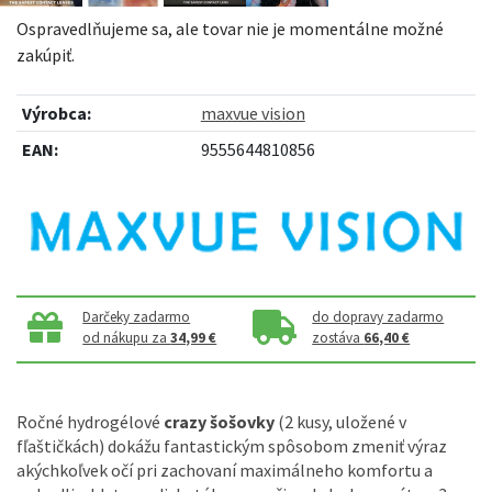
Ospravedlňujeme sa, ale tovar nie je momentálne možné
zakúpiť.
Výrobca:
maxvue vision
EAN:
9555644810856
Darčeky zadarmo
do dopravy zadarmo
od nákupu za
34,99 €
zostáva
66,40 €
Ročné hydrogélové
crazy šošovky
(2 kusy, uložené v
fľaštičkách) dokážu fantastickým spôsobom zmeniť výraz
akýchkoľvek očí pri zachovaní maximálneho komfortu a