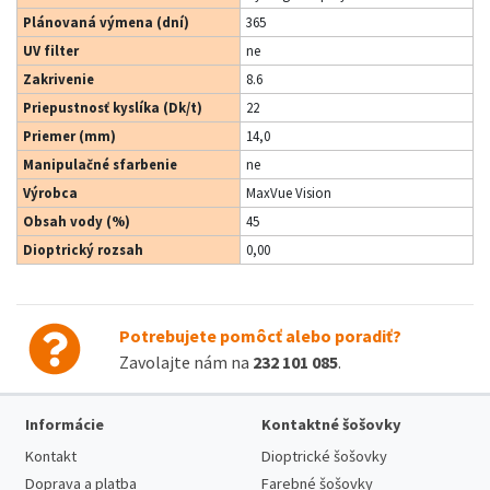
Plánovaná výmena (dní)
365
UV filter
ne
Zakrivenie
8.6
Priepustnosť kyslíka (Dk/t)
22
Priemer (mm)
14,0
Manipulačné sfarbenie
ne
Výrobca
MaxVue Vision
Obsah vody (%)
45
Dioptrický rozsah
0,00
Potrebujete pomôcť alebo poradiť?
Zavolajte nám na
232 101 085
.
Informácie
Kontaktné šošovky
Kontakt
Dioptrické šošovky
Doprava a platba
Farebné šošovky