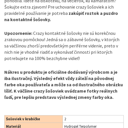
pohodlia. Idete na diskotéku, na večierok, ku kamarátom?
Šokujte extra zjavom! Pre uchovanie crazy šošoviek a ich
pravidelné používanie je potreba
zakúpiť roztok a puzdro
na kontaktné šošovky.
Upozornenie:
Crazy kontaktné šošovky nie sú korekčnou
zrakovou pomôckou! Jedná sa o zábavné šošovky, v ktorých
sa väčšinou zhorší predovšetkým periférne videnie, preto v
nich nie je vhodné riadiť a vykonávať činnosti pri ktorých
potrebujete na 100% bezchybne vidieť!
Nákres u produktu je oficiálne dodávaný výrobcom a je
iba ilustračný. Výsledný efekt vždy záleží na pôvodnej
farbe oka používateľa a môže sa od ilustračného obrázku
líšiť. K väčšine crazy šošoviek uvádzame fotky reálnych
ľudí, pre lepšiu predstavu výslednej zmeny farby oka.
Šošoviek v krabičke
2
Materiál
Hydrogel Terpolymer