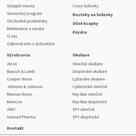
Výdajné miesta
Crazy šošovky
Vernostný program
Roztoky na šošovky
Obchodné podmienky
Očné kvapky
Reklamácie a záruka
Púzdra
O nás
Odborné info o šošovkách
Výrobcovia
Okuliare
Alcon
Slnečné okuliare
Bausch & Lomb
Dioptrické okuliare
Cooper Vision
Lyžiarske okuliare
Johnson & Johnson
Cyklistické slnečné
Maxvue Vision
Ray-Ban slnečné
Menicon
Ray-Ban dioptrické
AMO
SPY slnečné
Unimed Pharma
SPY dioptrické
Kontakt