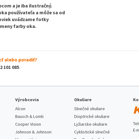
com a je iba ilustračný.
 oka používateľa a môže sa od
ošoviek uvádzame fotky
 zmeny farby oka.
ť alebo poradiť?
2 101 085
.
Výrobcovia
Okuliare
Ko
Alcon
Slnečné okuliare
Bausch & Lomb
Dioptrické okuliare
Te
Cooper Vision
Lyžiarske okuliare
E-m
Johnson & Johnson
Cyklistické slnečné