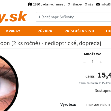
2980 výdajných miest
O nákupe
O nás
info@
KVAPKY
PÚZDRA
PRÍSLUŠENSTVO
HO
oon (2 ks ročné) - nedioptrické, dopredaj
Množstvo
15,
Cena:
Cena za balenie: 15,42 €
Dostupno
Výrobca:
maxvue vision