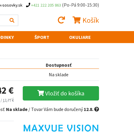
(Po-Pá 9:00-15:30)
k-sosovky.sk
+421 222 205 863
Košík
DINKY
ŠPORT
OKULIARE
Dostupnosť
Na sklade
42 €
Vložiť do košíka
 /
17,77 €
sť:
Na sklade
/ Tovar Vám bude doručený
12.8.