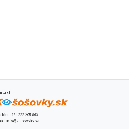
ntakt
lefón:
+421 222 205 863
ail:
info@k-sosovky.sk