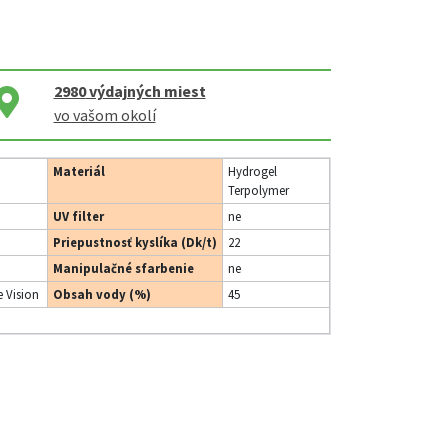
2980
výdajných miest
vo vašom okolí
Materiál
Hydrogel
Terpolymer
UV filter
ne
Priepustnosť kyslíka (Dk/t)
22
Manipulačné sfarbenie
ne
 Vision
Obsah vody (%)
45