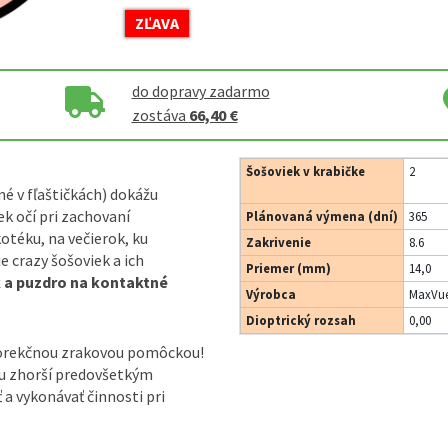
ZĽAVA
do dopravy zadarmo
zostáva
66,40 €
Šošoviek v krabičke
2
né v fľaštičkách) dokážu
k očí pri zachovaní
Plánovaná výmena (dní)
365
otéku, na večierok, ku
Zakrivenie
8.6
 crazy šošoviek a ich
Priemer (mm)
14,0
k a puzdro na kontaktné
Výrobca
MaxVue
Dioptrický rozsah
0,00
korekčnou zrakovou pomôckou!
ou zhorší predovšetkým
ť a vykonávať činnosti pri