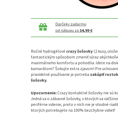
Darčeky zadarmo
od nákupu za
34,99 €
Ročné hydrogélové
crazy šošovky
(2 kusy, ulože
fantastickým spôsobom zmeniť výraz akýchkoľve
maximálneho komfortu a pohodlia. Idete na disk
kamarátom? Šokujte extra zjavom! Pre uchovanie
pravidelné používanie je potreba
zakúpiť rozto
šošovky.
Upozornenie:
Crazy kontaktné šošovky nie sú 
Jedná sa o zábavné šošovky, v ktorých sa väčšin
periférne videnie, preto v nich nie je vhodné riadi
ktorých potrebujete na 100% bezchybne vidieť!