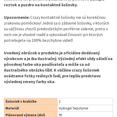
roztok a puzdro na kontaktné šošovky.
Upozornenie:
Crazy kontaktné šošovky nie sú korekčnou
zrakovou pomôckou! Jedná sa o zábavné šošovky, v ktorých
sa väčšinou zhorší predovšetkým periférne videnie, preto v
nich nie je vhodné riadiť a vykonávať činnosti pri ktorých
potrebujete na 100% bezchybne vidieť!
Uvedený obrázok u produktu je oficiálne dodávaný
výrobcom a je iba ilustračný. Výsledný efekt vždy záleží na
pôvodnej farbe oka používateľa a môže sa od
ilustračného obrázku líšiť. K väčšine crazy šošoviek
uvádzame fotky reálnych ľudí, pre lepšiu predstavu
výslednej zmeny farby oka.
Šošoviek v krabičke
2
Materiál
Hydrogel Terpolymer
Plánovaná výmena (dní)
90