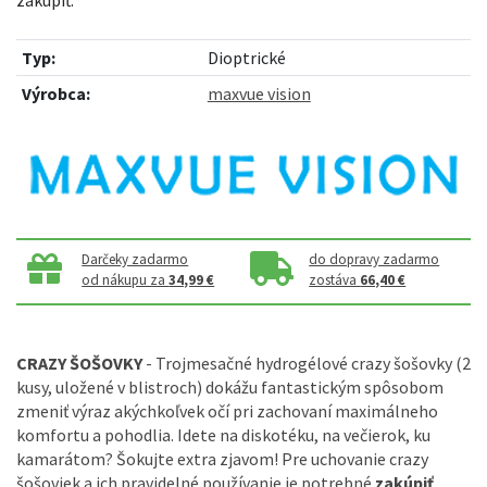
Typ:
Dioptrické
Výrobca:
maxvue vision
Darčeky zadarmo
do dopravy zadarmo
od nákupu za
34,99 €
zostáva
66,40 €
CRAZY ŠOŠOVKY
- Trojmesačné hydrogélové crazy šošovky (2
kusy, uložené v blistroch) dokážu fantastickým spôsobom
zmeniť výraz akýchkoľvek očí pri zachovaní maximálneho
komfortu a pohodlia. Idete na diskotéku, na večierok, ku
kamarátom? Šokujte extra zjavom! Pre uchovanie crazy
šošoviek a ich pravidelné používanie je potrebné
zakúpiť