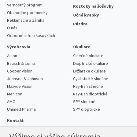
Vernostný program
Roztoky na šošovky
Obchodné podmienky
Očné kvapky
Reklamácie a záruka
Púzdra
O nás
Odborné info o šošovkách
Výrobcovia
Okuliare
Alcon
Slnečné okuliare
Bausch & Lomb
Dioptrické okuliare
Cooper Vision
Lyžiarske okuliare
Johnson & Johnson
Cyklistické slnečné
Maxvue Vision
Ray-Ban slnečné
Menicon
Ray-Ban dioptrické
AMO
SPY slnečné
Unimed Pharma
SPY dioptrické
Kontakt
Vážime si vášho súkromia