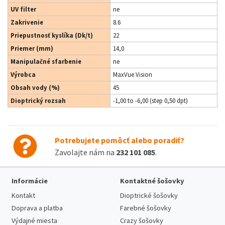
UV filter
ne
Zakrivenie
8.6
Priepustnosť kyslíka (Dk/t)
22
Priemer (mm)
14,0
Manipulačné sfarbenie
ne
Výrobca
MaxVue Vision
Obsah vody (%)
45
Dioptrický rozsah
-1,00 to -6,00 (step 0,50 dpt)
Potrebujete pomôcť alebo poradiť?
Zavolajte nám na
232 101 085
.
Informácie
Kontaktné šošovky
Kontakt
Dioptrické šošovky
Doprava a platba
Farebné šošovky
Výdajné miesta
Crazy šošovky