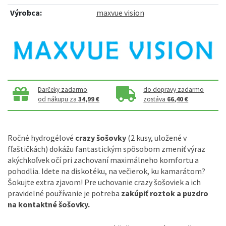
Výrobca:
maxvue vision
Darčeky zadarmo
do dopravy zadarmo
od nákupu za
34,99 €
zostáva
66,40 €
Ročné hydrogélové
crazy šošovky
(2 kusy, uložené v
fľaštičkách) dokážu fantastickým spôsobom zmeniť výraz
akýchkoľvek očí pri zachovaní maximálneho komfortu a
pohodlia. Idete na diskotéku, na večierok, ku kamarátom?
Šokujte extra zjavom! Pre uchovanie crazy šošoviek a ich
pravidelné používanie je potreba
zakúpiť roztok a puzdro
na kontaktné šošovky.