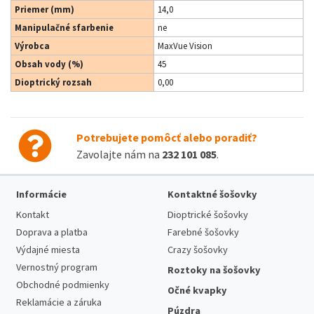
Priemer (mm)
14,0
Manipulačné sfarbenie
ne
Výrobca
MaxVue Vision
Obsah vody (%)
45
Dioptrický rozsah
0,00
Potrebujete pomôcť alebo poradiť?
Zavolajte nám na
232 101 085
.
Informácie
Kontaktné šošovky
Kontakt
Dioptrické šošovky
Doprava a platba
Farebné šošovky
Výdajné miesta
Crazy šošovky
Vernostný program
Roztoky na šošovky
Obchodné podmienky
Očné kvapky
Reklamácie a záruka
Púzdra