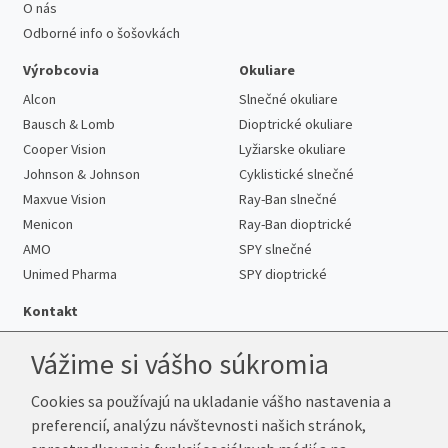
O nás
Odborné info o šošovkách
Výrobcovia
Okuliare
Alcon
Slnečné okuliare
Bausch & Lomb
Dioptrické okuliare
Cooper Vision
Lyžiarske okuliare
Johnson & Johnson
Cyklistické slnečné
Maxvue Vision
Ray-Ban slnečné
Menicon
Ray-Ban dioptrické
AMO
SPY slnečné
Unimed Pharma
SPY dioptrické
Kontakt
Vážime si vášho súkromia
Cookies sa používajú na ukladanie vášho nastavenia a
Telefón:
+421 222 205 863
preferencií, analýzu návštevnosti našich stránok,
E-mail:
info@k-sosovky.sk