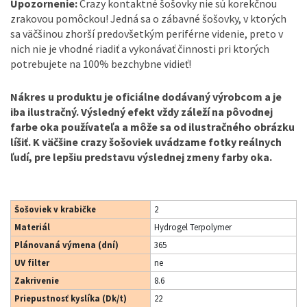
Upozornenie:
Crazy kontaktné šošovky nie sú korekčnou
zrakovou pomôckou! Jedná sa o zábavné šošovky, v ktorých
sa väčšinou zhorší predovšetkým periférne videnie, preto v
nich nie je vhodné riadiť a vykonávať činnosti pri ktorých
potrebujete na 100% bezchybne vidieť!
Nákres u produktu je oficiálne dodávaný výrobcom a je
iba ilustračný. Výsledný efekt vždy záleží na pôvodnej
farbe oka používateľa a môže sa od ilustračného obrázku
líšiť. K väčšine crazy šošoviek uvádzame fotky reálnych
ľudí, pre lepšiu predstavu výslednej zmeny farby oka.
Šošoviek v krabičke
2
Materiál
Hydrogel Terpolymer
Plánovaná výmena (dní)
365
UV filter
ne
Zakrivenie
8.6
Priepustnosť kyslíka (Dk/t)
22