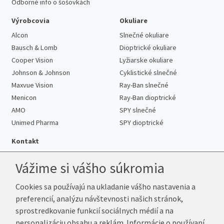
Odborné info o šošovkách
Výrobcovia
Okuliare
Alcon
Slnečné okuliare
Bausch & Lomb
Dioptrické okuliare
Cooper Vision
Lyžiarske okuliare
Johnson & Johnson
Cyklistické slnečné
Maxvue Vision
Ray-Ban slnečné
Menicon
Ray-Ban dioptrické
AMO
SPY slnečné
Unimed Pharma
SPY dioptrické
Kontakt
Vážime si vášho súkromia
Cookies sa používajú na ukladanie vášho nastavenia a
Telefón:
+421 222 205 863
preferencií, analýzu návštevnosti našich stránok,
E-mail:
info@k-sosovky.sk
sprostredkovanie funkcií sociálnych médií a na
Reklamačná adresa
personalizáciu obsahu a reklám. Informácie o používaní