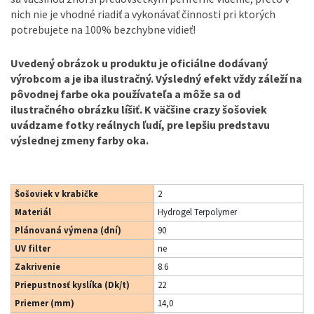
nich nie je vhodné riadiť a vykonávať činnosti pri ktorých
potrebujete na 100% bezchybne vidieť!
Uvedený obrázok u produktu je oficiálne dodávaný
výrobcom a je iba ilustračný. Výsledný efekt vždy záleží na
pôvodnej farbe oka používateľa a môže sa od
ilustračného obrázku líšiť. K väčšine crazy šošoviek
uvádzame fotky reálnych ľudí, pre lepšiu predstavu
výslednej zmeny farby oka.
Šošoviek v krabičke
2
Materiál
Hydrogel Terpolymer
Plánovaná výmena (dní)
90
UV filter
ne
Zakrivenie
8.6
Priepustnosť kyslíka (Dk/t)
22
Priemer (mm)
14,0