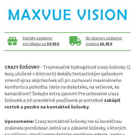
Darčeky zadarmo
do dopravy zadarmo
od nákupu za
34,99 €
zostáva
66,40 €
CRAZY ŠOŠOVKY
- Trojmesačné hydrogélové crazy šošovky (2
kusy, uložené v blistroch) dokážu fantastickým spôsobom
zmeniť výraz akýchkoľvek očí pri zachovaní maximálneho
komfortu a pohodlia. Idete na diskotéku, na večierok, ku
kamarátom? Šokujte extra zjavom! Pre uchovanie crazy
šošoviek a ich pravidelné používanie je potrebné
zakúpiť
roztok a puzdro na kontaktné šošovky.
Upozornenie:
Crazy kontaktné šošovky nie sú korekčnou
zrakovou pomôckou! Jedná sa o zábavné šošovky, v ktorých
sa väčšinou zhorší predovšetkým periférne videnie, preto v