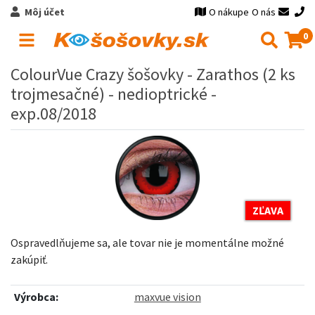
Môj účet
O nákupe
O nás
0
ColourVue Crazy šošovky - Zarathos (2 ks
trojmesačné) - nedioptrické -
exp.08/2018
ZĽAVA
Ospravedlňujeme sa, ale tovar nie je momentálne možné
zakúpiť.
Výrobca:
maxvue vision