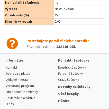
Manipulačné sfarbenie
ne
Výrobca
MaxVue Vision
Obsah vody (%)
45
Dioptrický rozsah
0,00
Potrebujete pomôcť alebo poradiť?
Zavolajte nám na
232 101 085
.
Informácie
Kontaktné šošovky
Kontakt
Dioptrické šošovky
Doprava a platba
Farebné šošovky
Výdajné miesta
Crazy šošovky
Vernostný program
Roztoky na šošovky
Obchodné podmienky
Očné kvapky
Reklamácie a záruka
Púzdra
O nás