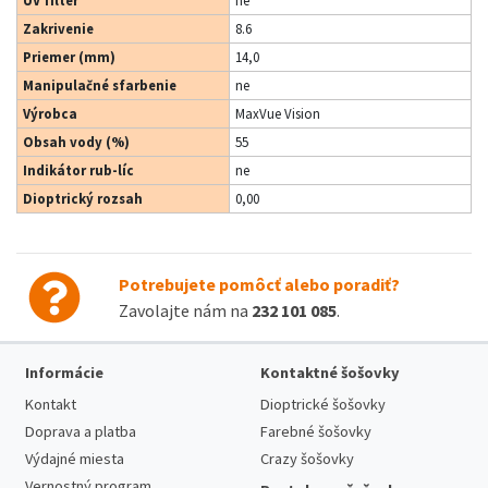
UV filter
ne
Zakrivenie
8.6
Priemer (mm)
14,0
Manipulačné sfarbenie
ne
Výrobca
MaxVue Vision
Obsah vody (%)
55
Indikátor rub-líc
ne
Dioptrický rozsah
0,00
Potrebujete pomôcť alebo poradiť?
Zavolajte nám na
232 101 085
.
Informácie
Kontaktné šošovky
Kontakt
Dioptrické šošovky
Doprava a platba
Farebné šošovky
Výdajné miesta
Crazy šošovky
Vernostný program