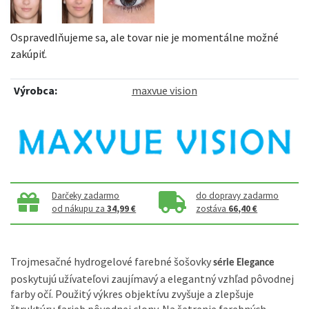
Ospravedlňujeme sa, ale tovar nie je momentálne možné
zakúpiť.
Výrobca:
maxvue vision
Darčeky zadarmo
do dopravy zadarmo
od nákupu za
34,99 €
zostáva
66,40 €
Trojmesačné hydrogelové farebné šošovky
série Elegance
poskytujú užívateľovi zaujímavý a elegantný vzhľad pôvodnej
farby očí. Použitý výkres objektívu zvyšuje a zlepšuje