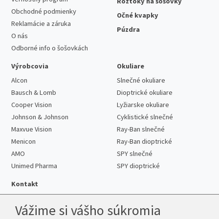
Roztoky na šošovky
Obchodné podmienky
Očné kvapky
Reklamácie a záruka
Púzdra
O nás
Odborné info o šošovkách
Výrobcovia
Okuliare
Alcon
Slnečné okuliare
Bausch & Lomb
Dioptrické okuliare
Cooper Vision
Lyžiarske okuliare
Johnson & Johnson
Cyklistické slnečné
Maxvue Vision
Ray-Ban slnečné
Menicon
Ray-Ban dioptrické
AMO
SPY slnečné
Unimed Pharma
SPY dioptrické
Kontakt
Vážime si vášho súkromia