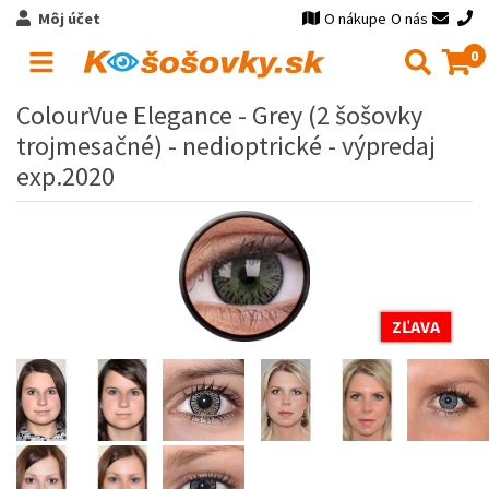
Môj účet
O nákupe
O nás
0
ColourVue Elegance - Grey (2 šošovky
trojmesačné) - nedioptrické - výpredaj
exp.2020
ZĽAVA