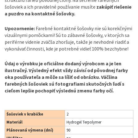
štruktúru farieb pôvodnej clony. Na šetrenie farebných
šošoviek a ich pravidelné používanie musíte
zakúpiť riešenie
a puzdro na kontaktné šošovky.
Upozornenie:
Farebné kontaktné šošovky nie sú korekčnými
vizuálnymi pomôckami! Sú to zábavné šošovky, v ktorých sa
periférne videnie zväčša zhoršuje, takže je nevhodné riadiť a
vykonávať činnosti, kde je potrebné vidieť 100% bezchybne!
Údaj o výrobku je oficiálne dodaný výrobcom a je len
ilustračný. Výsledný efekt vždy závisí od pôvodnej farby
oka používateľa a môže sa líšiť od obrázku. Väčšina
farebných šošoviek sú fotografiami skutočných ľudí s
cieľom lepšie pochopiť výslednú zmenu farby očí.
Šošoviek v krabičke
2
Materiál
Hydrogel Terpolymer
Plánovaná výmena (dní)
90