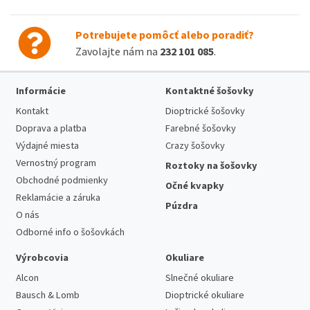
Potrebujete pomôcť alebo poradiť?
Zavolajte nám na
232 101 085
.
Informácie
Kontaktné šošovky
Kontakt
Dioptrické šošovky
Doprava a platba
Farebné šošovky
Výdajné miesta
Crazy šošovky
Vernostný program
Roztoky na šošovky
Obchodné podmienky
Očné kvapky
Reklamácie a záruka
Púzdra
O nás
Odborné info o šošovkách
Výrobcovia
Okuliare
Alcon
Slnečné okuliare
Bausch & Lomb
Dioptrické okuliare