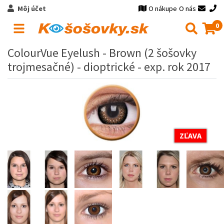
Môj účet
O nákupe
O nás
0
ColourVue Eyelush - Brown (2 šošovky
trojmesačné) - dioptrické - exp. rok 2017
ZĽAVA