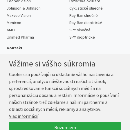
Cooper Vision
Lyžiarske okuliare
Johnson & Johnson
Cyklistické slnečné
Maxvue Vision
Ray-Ban slnečné
Menicon
Ray-Ban dioptrické
AMO
SPY slnečné
Unimed Pharma
SPY dioptrické
Kontakt
Vážime si vášho súkromia
Cookies sa používajú na ukladanie vášho nastavenia a
Telefón:
+421 222 205 863
preferencií, analýzu návštevnosti našich stránok,
E-mail:
info@k-sosovky.sk
sprostredkovanie funkcií sociálnych médií a na
Reklamačná adresa
personalizáciu obsahu a reklám. Informácie o používaní
Andrea Votavová
našich stránok tiež zdieľame s našimi partnermi z
Revoluční 1017
oblasti sociálnych médií, reklamy a analytikov.
290 01 Poděbrady
Viac informácií
Česká republika
Rozumiem