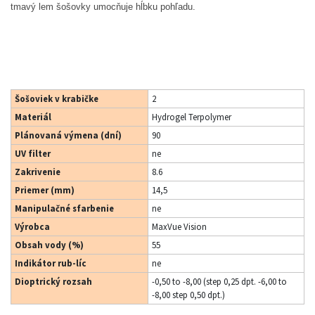
tmavý lem šošovky umocňuje hĺbku pohľadu.
Šošoviek v krabičke
2
Materiál
Hydrogel Terpolymer
Plánovaná výmena (dní)
90
UV filter
ne
Zakrivenie
8.6
Priemer (mm)
14,5
Manipulačné sfarbenie
ne
Výrobca
MaxVue Vision
Obsah vody (%)
55
Indikátor rub-líc
ne
Dioptrický rozsah
-0,50 to -8,00 (step 0,25 dpt. -6,00 to
-8,00 step 0,50 dpt.)