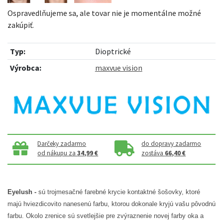
Ospravedlňujeme sa, ale tovar nie je momentálne možné
zakúpiť.
Typ:
Dioptrické
Výrobca:
maxvue vision
Darčeky zadarmo
do dopravy zadarmo
od nákupu za
34,99 €
zostáva
66,40 €
Eyelush -
sú trojmesačné farebné krycie kontaktné šošovky, ktoré
majú hviezdicovito nanesenú farbu, ktorou dokonale kryjú vašu pôvodnú
farbu. Okolo zrenice sú svetlejšie pre zvýraznenie novej farby oka a