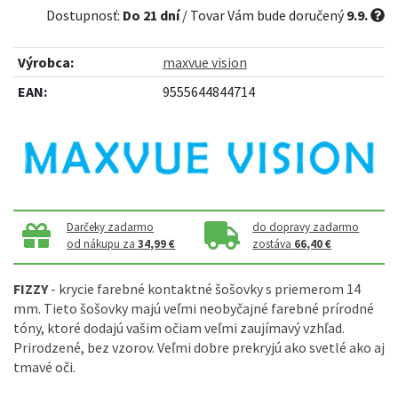
Dostupnosť:
Do 21 dní
/ Tovar Vám bude doručený
9.9.
Výrobca:
maxvue vision
EAN:
9555644844714
Darčeky zadarmo
do dopravy zadarmo
od nákupu za
34,99 €
zostáva
66,40 €
FIZZY
- krycie farebné kontaktné šošovky s priemerom 14
mm. Tieto šošovky majú veľmi neobyčajné farebné prírodné
tóny, ktoré dodajú vašim očiam veľmi zaujímavý vzhľad.
Prirodzené, bez vzorov. Veľmi dobre prekryjú ako svetlé ako aj
tmavé oči.