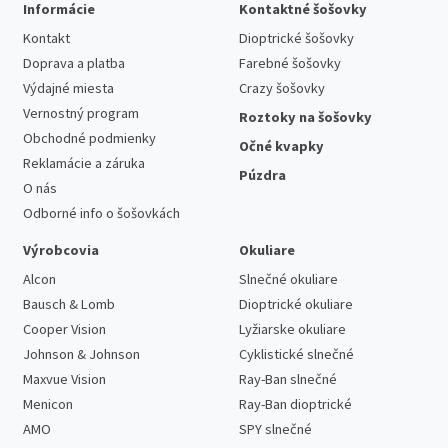
Informácie
Kontaktné šošovky
Kontakt
Dioptrické šošovky
Doprava a platba
Farebné šošovky
Výdajné miesta
Crazy šošovky
Vernostný program
Roztoky na šošovky
Obchodné podmienky
Očné kvapky
Reklamácie a záruka
Púzdra
O nás
Odborné info o šošovkách
Výrobcovia
Okuliare
Alcon
Slnečné okuliare
Bausch & Lomb
Dioptrické okuliare
Cooper Vision
Lyžiarske okuliare
Johnson & Johnson
Cyklistické slnečné
Maxvue Vision
Ray-Ban slnečné
Menicon
Ray-Ban dioptrické
AMO
SPY slnečné