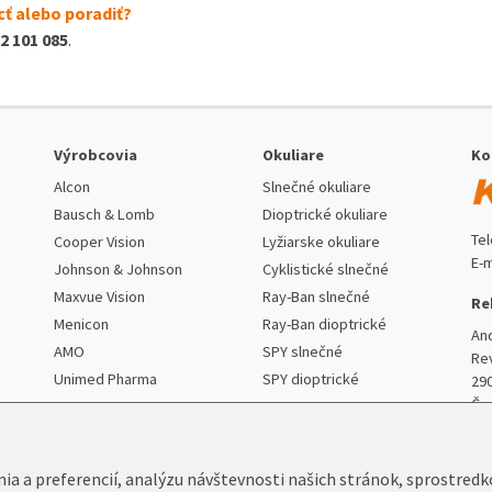
ť alebo poradiť?
2 101 085
.
Výrobcovia
Okuliare
Ko
Alcon
Slnečné okuliare
Bausch & Lomb
Dioptrické okuliare
Te
Cooper Vision
Lyžiarske okuliare
E-m
Johnson & Johnson
Cyklistické slnečné
Maxvue Vision
Ray-Ban slnečné
Re
Menicon
Ray-Ban dioptrické
An
AMO
SPY slnečné
Re
Unimed Pharma
SPY dioptrické
29
Če
nia a preferencií, analýzu návštevnosti našich stránok, sprostred