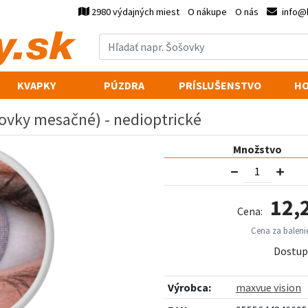
2980 výdajných miest
O nákupe
O nás
info@
KVAPKY
PÚZDRA
PRÍSLUŠENSTVO
HO
šovky mesačné) - nedioptrické
Množstvo
12,
Cena:
Cena za balenie
Dostup
Výrobca:
maxvue vision