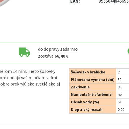
EAN:
9555644846695
do dopravy zadarmo
zostáva
66,40 €
emerom 14 mm. Tieto šošovky
Šošoviek v krabičke
2
toré dodajú vašim očiam veľmi
Plánovaná výmena (dní)
30
obre prekryjú ako svetlé ako aj
Zakrivenie
8.6
Manipulačné sfarbenie
ne
Obsah vody (%)
53
Dioptrický rozsah
0,00