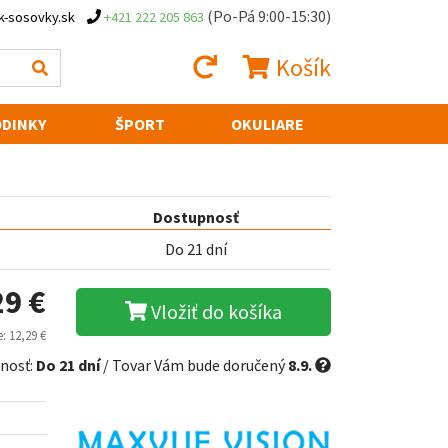
(Po-Pá 9:00-15:30)
k-sosovky.sk
+421 222 205 863
Košík
DINKY
ŠPORT
OKULIARE
Dostupnosť
Do 21 dní
29 €
Vložiť do košíka
: 12,29 €
nosť:
Do 21 dní
/ Tovar Vám bude doručený
8.9.