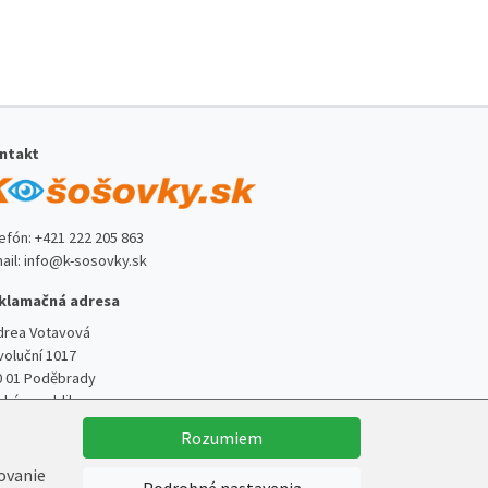
ntakt
lefón:
+421 222 205 863
ail:
info@k-sosovky.sk
klamačná adresa
drea Votavová
voluční 1017
0 01 Poděbrady
ská republika
Rozumiem
kovanie