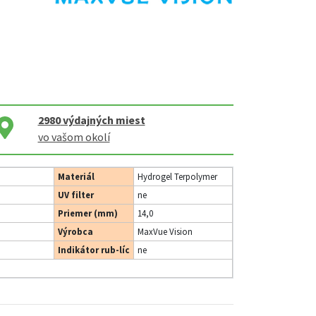
2980
výdajných miest
vo vašom okolí
Materiál
Hydrogel Terpolymer
UV filter
ne
Priemer (mm)
14,0
Výrobca
MaxVue Vision
Indikátor rub-líc
ne