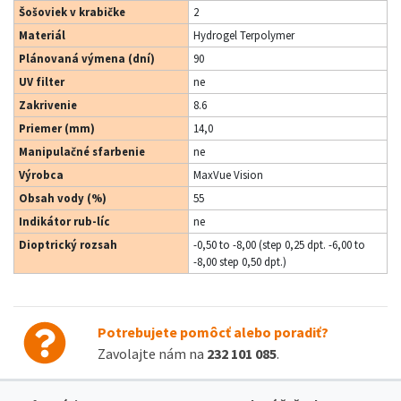
Šošoviek v krabičke
2
Materiál
Hydrogel Terpolymer
Plánovaná výmena (dní)
90
UV filter
ne
Zakrivenie
8.6
Priemer (mm)
14,0
Manipulačné sfarbenie
ne
Výrobca
MaxVue Vision
Obsah vody (%)
55
Indikátor rub-líc
ne
Dioptrický rozsah
-0,50 to -8,00 (step 0,25 dpt. -6,00 to
-8,00 step 0,50 dpt.)
Potrebujete pomôcť alebo poradiť?
Zavolajte nám na
232 101 085
.