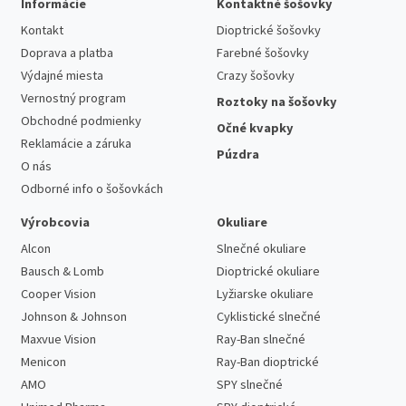
Informácie
Kontaktné šošovky
Kontakt
Dioptrické šošovky
Doprava a platba
Farebné šošovky
Výdajné miesta
Crazy šošovky
Vernostný program
Roztoky na šošovky
Obchodné podmienky
Očné kvapky
Reklamácie a záruka
Púzdra
O nás
Odborné info o šošovkách
Výrobcovia
Okuliare
Alcon
Slnečné okuliare
Bausch & Lomb
Dioptrické okuliare
Cooper Vision
Lyžiarske okuliare
Johnson & Johnson
Cyklistické slnečné
Maxvue Vision
Ray-Ban slnečné
Menicon
Ray-Ban dioptrické
AMO
SPY slnečné