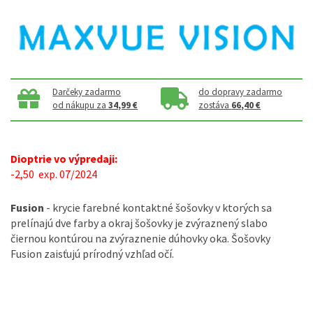
Darčeky zadarmo
do dopravy zadarmo
od nákupu za
34,99 €
zostáva
66,40 €
Dioptrie vo výpredaji:
-2,50 exp. 07/2024
Fusion
- krycie farebné kontaktné šošovky v ktorých sa
prelínajú dve farby a okraj šošovky je zvýraznený slabo
čiernou kontúrou na zvýraznenie dúhovky oka. Šošovky
Fusion zaisťujú prírodný vzhľad očí.