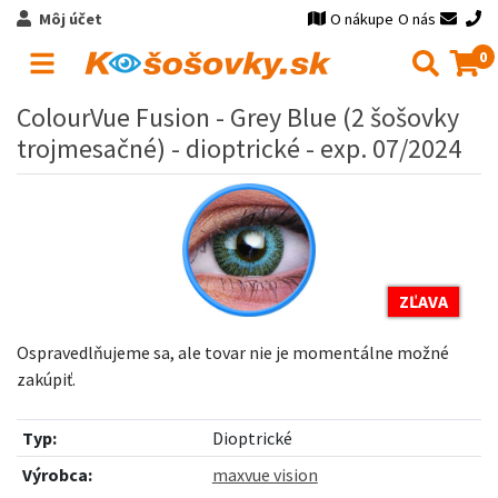
Môj účet
O nákupe
O nás
0
ColourVue Fusion - Grey Blue (2 šošovky
trojmesačné) - dioptrické - exp. 07/2024
ZĽAVA
Ospravedlňujeme sa, ale tovar nie je momentálne možné
zakúpiť.
Typ:
Dioptrické
Výrobca:
maxvue vision