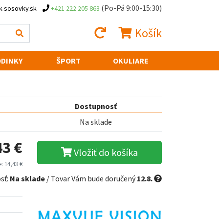
(Po-Pá 9:00-15:30)
k-sosovky.sk
+421 222 205 863
Košík
DINKY
ŠPORT
OKULIARE
Dostupnosť
Na sklade
43 €
Vložiť do košíka
: 14,43 €
sť:
Na sklade
/ Tovar Vám bude doručený
12.8.