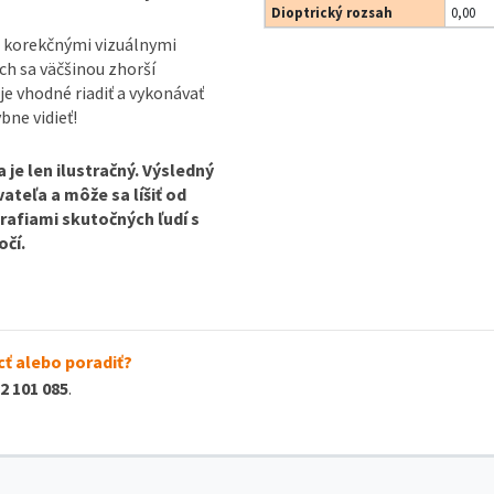
Dioptrický rozsah
0,00
 korekčnými vizuálnymi
ch sa väčšinou zhorší
je vhodné riadiť a vykonávať
bne vidieť!
je len ilustračný. Výsledný
ateľa a môže sa líšiť od
rafiami skutočných ľudí s
očí.
ť alebo poradiť?
2 101 085
.