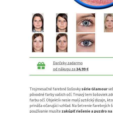
Darčeky zadarmo
od nákupu za
34,99 €
Trojmesačné farebné šošovky
série Glamour
veľ
pôvodné farby vašich očí. Tmavý lem šošoviek zd
farbu očí. Objektív nesie malý aztécký dizajn, kto
prináša očarujúci vzhľad. Na šetrenie farebných š
používanie musíte
zakúpiť riešenie a puzdro n