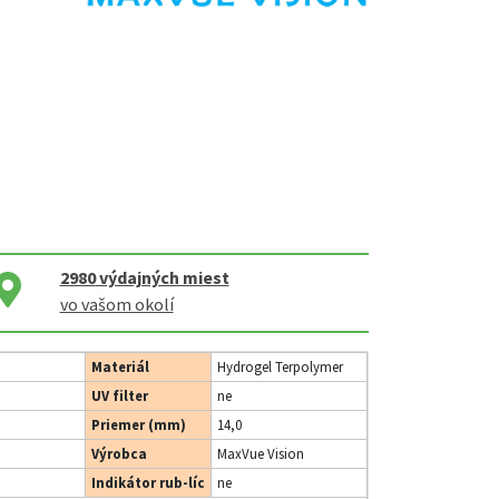
2980
výdajných miest
vo vašom okolí
Materiál
Hydrogel Terpolymer
UV filter
ne
Priemer (mm)
14,0
Výrobca
MaxVue Vision
Indikátor rub-líc
ne