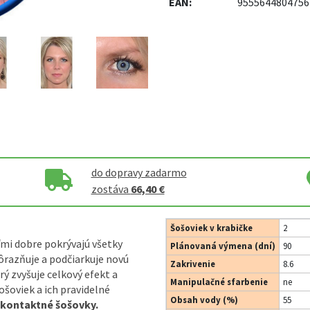
EAN:
9555644804756
do dopravy zadarmo
zostáva
66,40 €
Šošoviek v krabičke
2
mi dobre pokrývajú všetky
Plánovaná výmena (dní)
90
ôrazňuje a podčiarkuje novú
Zakrivenie
8.6
rý zvyšuje celkový efekt a
Manipulačné sfarbenie
ne
ošoviek a ich pravidelné
Obsah vody (%)
55
a kontaktné šošovky.