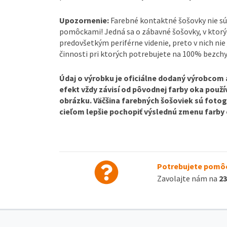
Upozornenie:
Farebné kontaktné šošovky nie sú
pomôckami! Jedná sa o zábavné šošovky, v ktorý
predovšetkým periférne videnie, preto v nich nie 
činnosti pri ktorých potrebujete na 100% bezchy
Údaj o výrobku je oficiálne dodaný výrobcom a 
efekt vždy závisí od pôvodnej farby oka použív
obrázku. Väčšina farebných šošoviek sú fotog
cieľom lepšie pochopiť výslednú zmenu farby 
Potrebujete pomôc
Zavolajte nám na
23