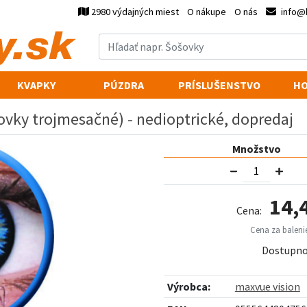
2980 výdajných miest
O nákupe
O nás
info@
KVAPKY
PÚZDRA
PRÍSLUŠENSTVO
HO
ovky trojmesačné) - nedioptrické, dopredaj
Množstvo
14,
Cena:
Cena za balenie
Dostupno
Výrobca:
maxvue vision