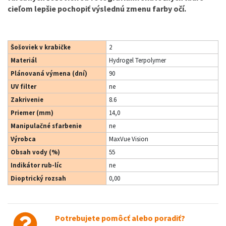
cieľom lepšie pochopiť výslednú zmenu farby očí.
Šošoviek v krabičke
2
Materiál
Hydrogel Terpolymer
Plánovaná výmena (dní)
90
UV filter
ne
Zakrivenie
8.6
Priemer (mm)
14,0
Manipulačné sfarbenie
ne
Výrobca
MaxVue Vision
Obsah vody (%)
55
Indikátor rub-líc
ne
Dioptrický rozsah
0,00
Potrebujete pomôcť alebo poradiť?