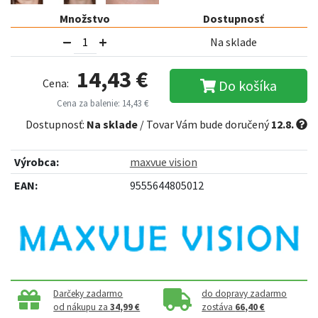
Množstvo
Dostupnosť
Na sklade
14,43 €
Cena:
Do košíka
Cena za balenie: 14,43 €
Dostupnosť:
Na sklade
/ Tovar Vám bude doručený
12.8.
Výrobca:
maxvue vision
EAN:
9555644805012
Darčeky zadarmo
do dopravy zadarmo
od nákupu za
34,99 €
zostáva
66,40 €