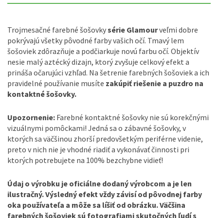
Trojmesačné farebné šošovky
série Glamour
veľmi dobre
pokrývajú všetky pôvodné farby vašich očí. Tmavý lem
šošoviek zdôrazňuje a podčiarkuje novú farbu očí. Objektív
nesie malý aztécký dizajn, ktorý zvyšuje celkový efekt a
prináša očarujúci vzhľad. Na šetrenie farebných šošoviek a ich
pravidelné používanie musíte
zakúpiť riešenie a puzdro na
kontaktné šošovky.
Upozornenie:
Farebné kontaktné šošovky nie sú korekčnými
vizuálnymi pomôckami! Jedná sa o zábavné šošovky, v
ktorých sa väčšinou zhorší predovšetkým periférne videnie,
preto v nich nie je vhodné riadiť a vykonávať činnosti pri
ktorých potrebujete na 100% bezchybne vidieť!
Údaj o výrobku je oficiálne dodaný výrobcom a je len
ilustračný. Výsledný efekt vždy závisí od pôvodnej farby
oka používateľa a môže sa líšiť od obrázku. Väčšina
farebných šošoviek sú fotografiami skutočných ľudí s