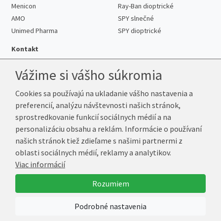
Menicon
Ray-Ban dioptrické
AMO
SPY slnečné
Unimed Pharma
SPY dioptrické
Kontakt
Vážime si vášho súkromia
Cookies sa používajú na ukladanie vášho nastavenia a
Telefón:
+421 222 205 863
preferencií, analýzu návštevnosti našich stránok,
E-mail:
info@k-sosovky.sk
sprostredkovanie funkcií sociálnych médií a na
Reklamačná adresa
personalizáciu obsahu a reklám. Informácie o používaní
Andrea Votavová
našich stránok tiež zdieľame s našimi partnermi z
Revoluční 1017
oblasti sociálnych médií, reklamy a analytikov.
290 01 Poděbrady
Viac informácií
Česká republika
Rozumiem
© 2026 K-Šošovky.sk
Podrobné nastavenia
Vytvoril
Marek Kebza