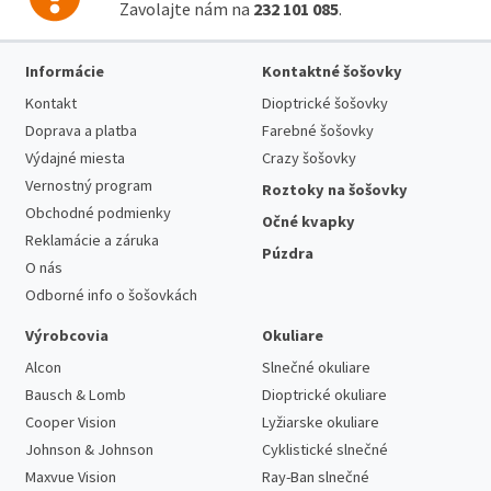
Zavolajte nám na
232 101 085
.
Informácie
Kontaktné šošovky
Kontakt
Dioptrické šošovky
Doprava a platba
Farebné šošovky
Výdajné miesta
Crazy šošovky
Vernostný program
Roztoky na šošovky
Obchodné podmienky
Očné kvapky
Reklamácie a záruka
Púzdra
O nás
Odborné info o šošovkách
Výrobcovia
Okuliare
Alcon
Slnečné okuliare
Bausch & Lomb
Dioptrické okuliare
Cooper Vision
Lyžiarske okuliare
Johnson & Johnson
Cyklistické slnečné
Maxvue Vision
Ray-Ban slnečné