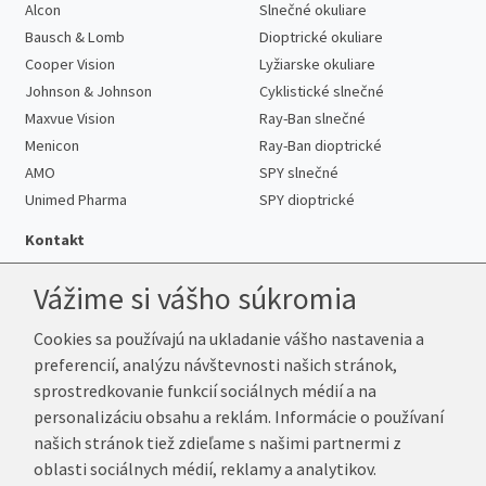
Alcon
Slnečné okuliare
Bausch & Lomb
Dioptrické okuliare
Cooper Vision
Lyžiarske okuliare
Johnson & Johnson
Cyklistické slnečné
Maxvue Vision
Ray-Ban slnečné
Menicon
Ray-Ban dioptrické
AMO
SPY slnečné
Unimed Pharma
SPY dioptrické
Kontakt
Vážime si vášho súkromia
Cookies sa používajú na ukladanie vášho nastavenia a
Telefón:
+421 222 205 863
preferencií, analýzu návštevnosti našich stránok,
E-mail:
info@k-sosovky.sk
sprostredkovanie funkcií sociálnych médií a na
Reklamačná adresa
personalizáciu obsahu a reklám. Informácie o používaní
Andrea Votavová
našich stránok tiež zdieľame s našimi partnermi z
Revoluční 1017
oblasti sociálnych médií, reklamy a analytikov.
290 01 Poděbrady