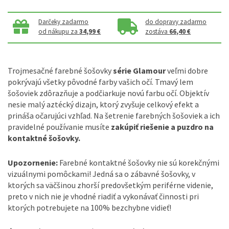
Darčeky zadarmo
do dopravy zadarmo
od nákupu za
34,99 €
zostáva
66,40 €
Trojmesačné farebné šošovky
série Glamour
veľmi dobre
pokrývajú všetky pôvodné farby vašich očí. Tmavý lem
šošoviek zdôrazňuje a podčiarkuje novú farbu očí. Objektív
nesie malý aztécký dizajn, ktorý zvyšuje celkový efekt a
prináša očarujúci vzhľad. Na šetrenie farebných šošoviek a ich
pravidelné používanie musíte
zakúpiť riešenie a puzdro na
kontaktné šošovky.
Upozornenie:
Farebné kontaktné šošovky nie sú korekčnými
vizuálnymi pomôckami! Jedná sa o zábavné šošovky, v
ktorých sa väčšinou zhorší predovšetkým periférne videnie,
preto v nich nie je vhodné riadiť a vykonávať činnosti pri
ktorých potrebujete na 100% bezchybne vidieť!