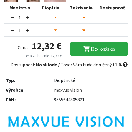
Množstvo
Dioptrie
Zakrivenie
Dostupnosť
---
---
12,32 €
Cena:
Do košíka
Cena za balenie: 12,32 €
Dostupnosť:
Na sklade
/ Tovar Vám bude doručený
11.8.
Typ:
Dioptrické
Výrobca:
maxvue vision
EAN:
9555644805821