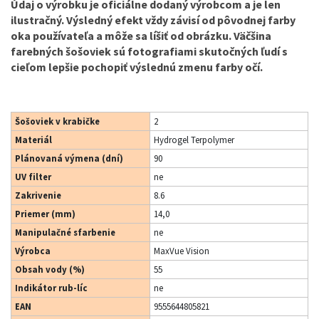
Údaj o výrobku je oficiálne dodaný výrobcom a je len
ilustračný. Výsledný efekt vždy závisí od pôvodnej farby
oka používateľa a môže sa líšiť od obrázku. Väčšina
farebných šošoviek sú fotografiami skutočných ľudí s
cieľom lepšie pochopiť výslednú zmenu farby očí.
Šošoviek v krabičke
2
Materiál
Hydrogel Terpolymer
Plánovaná výmena (dní)
90
UV filter
ne
Zakrivenie
8.6
Priemer (mm)
14,0
Manipulačné sfarbenie
ne
Výrobca
MaxVue Vision
Obsah vody (%)
55
Indikátor rub-líc
ne
EAN
9555644805821