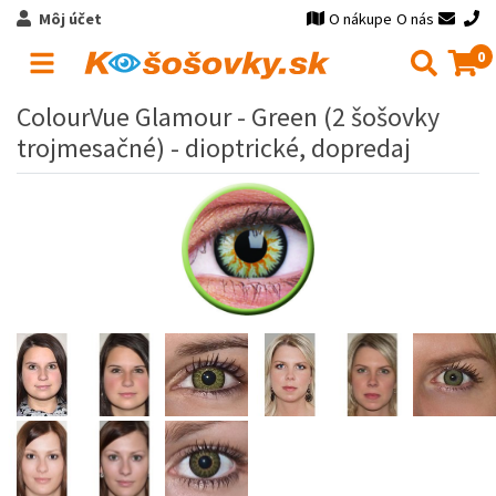
Môj účet
O nákupe
O nás
0
ColourVue Glamour - Green (2 šošovky
trojmesačné) - dioptrické, dopredaj