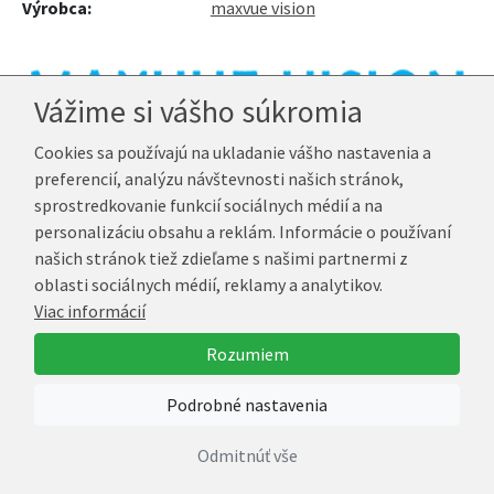
Výrobca:
maxvue vision
Vážime si vášho súkromia
Cookies sa používajú na ukladanie vášho nastavenia a
Darčeky zadarmo
do dopravy zadarmo
preferencií, analýzu návštevnosti našich stránok,
od nákupu za
34,99 €
zostáva
66,40 €
sprostredkovanie funkcií sociálnych médií a na
personalizáciu obsahu a reklám. Informácie o používaní
našich stránok tiež zdieľame s našimi partnermi z
Dioptrie vo výpredaji:
oblasti sociálnych médií, reklamy a analytikov.
-1,75
Viac informácií
Rozumiem
Trojmesačné hydrogelové farebné šošovky série Lumina
s
priemerom
14 mm pokrývajú vašu pôvodnú farbu dúhovky s
Podrobné nastavenia
jednou primárnou farbou. Na šetrenie farebných šošoviek a
ich pravidelné používanie musíte
zakúpiť riešenie a puzdro
na kontaktné šošovky.
Odmitnúť vše