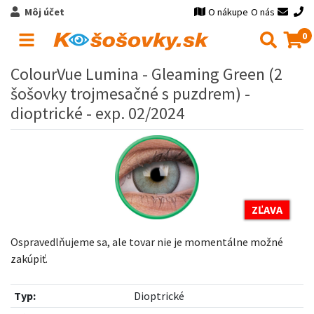
Môj účet
O nákupe
O nás
0
ColourVue Lumina - Gleaming Green (2
šošovky trojmesačné s puzdrem) -
dioptrické - exp. 02/2024
ZĽAVA
Ospravedlňujeme sa, ale tovar nie je momentálne možné
zakúpiť.
Typ:
Dioptrické