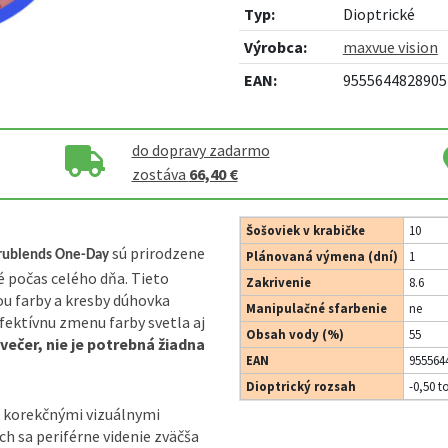
Typ:
Dioptrické
Výrobca:
maxvue vision
EAN:
9555644828905
do dopravy zadarmo
zostáva
66,40 €
Šošoviek v krabičke
10
sú prirodzene
Trublends One-Day
Plánovaná výmena (dní)
1
é počas celého dňa. Tieto
Zakrivenie
8.6
ou farby a kresby dúhovka
Manipulačné sfarbenie
ne
efektívnu zmenu farby svetla aj
Obsah vody (%)
55
večer, nie je potrebná žiadna
EAN
955564
Dioptrický rozsah
-0,50 t
 korekčnými vizuálnymi
h sa periférne videnie zväčša