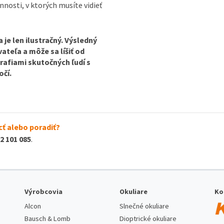
innosti, v ktorých musíte vidieť
je len ilustračný. Výsledný
ateľa a môže sa líšiť od
rafiami skutočných ľudí s
očí.
ť alebo poradiť?
2 101 085
.
Výrobcovia
Okuliare
Ko
Alcon
Slnečné okuliare
Bausch & Lomb
Dioptrické okuliare