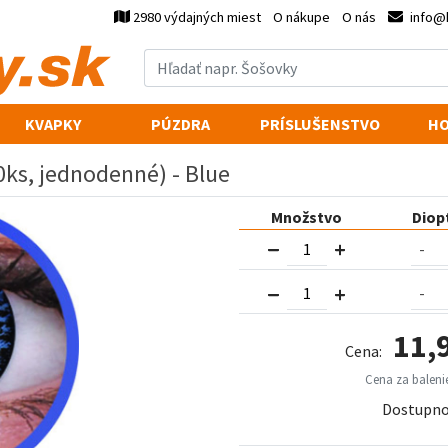
2980 výdajných miest
O nákupe
O nás
info@
KVAPKY
PÚZDRA
PRÍSLUŠENSTVO
HO
0ks, jednodenné) - Blue
Množstvo
Diop
11,
Cena:
Cena za balenie
Dostupno