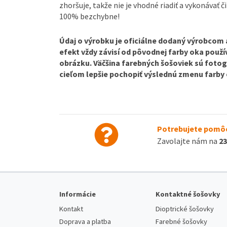
zhoršuje, takže nie je vhodné riadiť a vykonávať č
100% bezchybne!
Údaj o výrobku je oficiálne dodaný výrobcom a 
efekt vždy závisí od pôvodnej farby oka použív
obrázku. Väčšina farebných šošoviek sú fotog
cieľom lepšie pochopiť výslednú zmenu farby 
Potrebujete pomôc
Zavolajte nám na
23
Informácie
Kontaktné šošovky
Kontakt
Dioptrické šošovky
Doprava a platba
Farebné šošovky