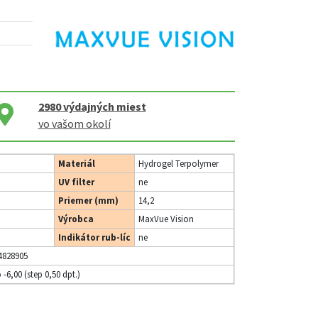
2980
výdajných miest
vo vašom okolí
Materiál
Hydrogel Terpolymer
UV filter
ne
Priemer (mm)
14,2
Výrobca
MaxVue Vision
Indikátor rub-líc
ne
4828905
o -6,00 (step 0,50 dpt.)