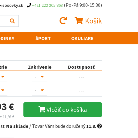
(Po-Pá 9:00-15:30)
k-sosovky.sk
+421 222 205 863
Košík
DINKY
ŠPORT
OKULIARE
trie
Zakrivenie
Dostupnosť
---
---
93 €
Vložiť do košíka
: 11,93 €
sť:
Na sklade
/ Tovar Vám bude doručený
11.8.