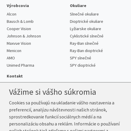
Výrobcovia
Okuliare
Alcon
Slnečné okuliare
Bausch & Lomb
Dioptrické okuliare
Cooper Vision
Lyžiarske okuliare
Johnson & Johnson
Cyklistické slnečné
Maxvue Vision
Ray-Ban slnečné
Menicon
Ray-Ban dioptrické
AMO
SPY slnečné
Unimed Pharma
SPY dioptrické
Kontakt
Vážime si vášho súkromia
Cookies sa používajú na ukladanie vášho nastavenia a
Telefón:
+421 222 205 863
preferencií, analýzu návštevnosti našich stránok,
E-mail:
info@k-sosovky.sk
sprostredkovanie funkcií sociálnych médií a na
Reklamačná adresa
personalizáciu obsahu a reklám. Informácie o používaní
Andrea Votavová
našich stránok tiež zdieľame s našimi partnermi z