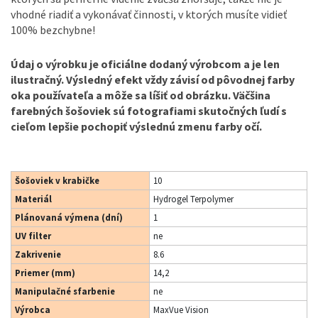
vhodné riadiť a vykonávať činnosti, v ktorých musíte vidieť
100% bezchybne!
Údaj o výrobku je oficiálne dodaný výrobcom a je len
ilustračný. Výsledný efekt vždy závisí od pôvodnej farby
oka používateľa a môže sa líšiť od obrázku. Väčšina
farebných šošoviek sú fotografiami skutočných ľudí s
cieľom lepšie pochopiť výslednú zmenu farby očí.
Šošoviek v krabičke
10
Materiál
Hydrogel Terpolymer
Plánovaná výmena (dní)
1
UV filter
ne
Zakrivenie
8.6
Priemer (mm)
14,2
Manipulačné sfarbenie
ne
Výrobca
MaxVue Vision