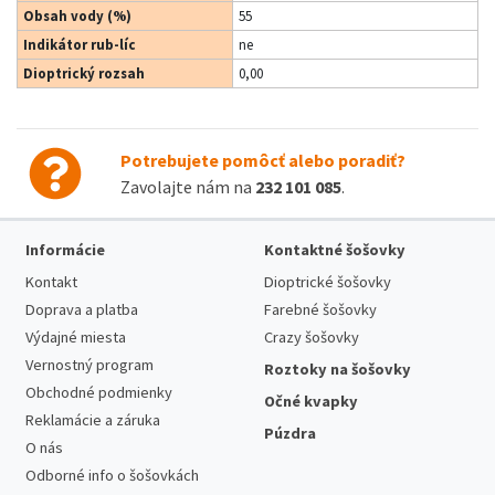
Obsah vody (%)
55
Indikátor rub-líc
ne
Dioptrický rozsah
0,00
Potrebujete pomôcť alebo poradiť?
Zavolajte nám na
232 101 085
.
Informácie
Kontaktné šošovky
Kontakt
Dioptrické šošovky
Doprava a platba
Farebné šošovky
Výdajné miesta
Crazy šošovky
Vernostný program
Roztoky na šošovky
Obchodné podmienky
Očné kvapky
Reklamácie a záruka
Púzdra
O nás
Odborné info o šošovkách