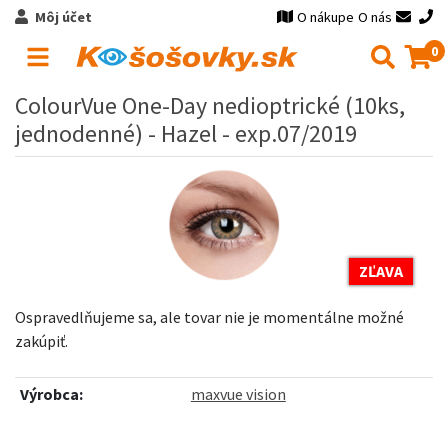
Môj účet
O nákupe
O nás
0
ColourVue One-Day nedioptrické (10ks,
jednodenné) - Hazel - exp.07/2019
ZĽAVA
Ospravedlňujeme sa, ale tovar nie je momentálne možné
zakúpiť.
Výrobca:
maxvue vision