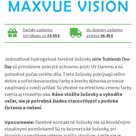
Darčeky zadarmo
do dopravy zadarmo
od nákupu za
34,99 €
zostáva
66,40 €
Jednodňové hydrogelové farebné šošovky
série Trublends One-
sú prirodzene pokryté ochranou proti UV žiareniu a sú
Day
pohodlné počas celého dňa. Tieto šošovky pokrývajú veľmi
dobre a sofistikovanosťou farby a kresby dúhovka prinesie
zaujímavý a svieži vzhľad. Sú vhodné na efektívnu zmenu farby
svetla aj tmavého oka.
Ráno vložíte šošovky a vyhodíte
večer, nie je potrebná žiadna starostlivosť v podobe
čistenia a riešení.
Upozornenie:
Farebné kontaktné šošovky nie sú korekčnými
vizuálnymi pomôckami! Sú to kozmetické šošovky, pri
ktorých sa periférne videnie zväčša zhoršuje, takže nie je