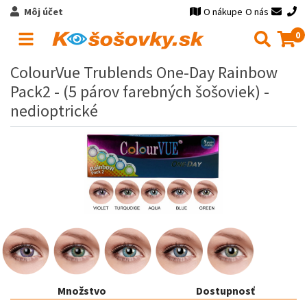
Môj účet
O nákupe
O nás
0
ColourVue Trublends One-Day Rainbow
Pack2 - (5 párov farebných šošoviek) -
nedioptrické
Množstvo
Dostupnosť