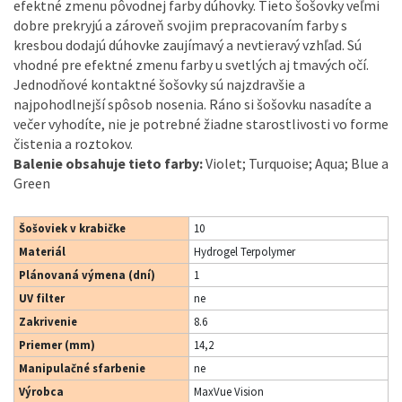
efektné zmenu pôvodnej farby dúhovky. Tieto šošovky veľmi
dobre prekryjú a zároveň svojim prepracovaním farby s
kresbou dodajú dúhovke zaujímavý a nevtieravý vzhľad. Sú
vhodné pre efektné zmenu farby u svetlých aj tmavých očí.
Jednodňové kontaktné šošovky sú najzdravšie a
najpohodlnejší spôsob nosenia. Ráno si šošovku nasadíte a
večer vyhodíte, nie je potrebné žiadne starostlivosti vo forme
čistenia a roztokov.
Balenie obsahuje tieto farby:
Violet; Turquoise; Aqua; Blue a
Green
Šošoviek v krabičke
10
Materiál
Hydrogel Terpolymer
Plánovaná výmena (dní)
1
UV filter
ne
Zakrivenie
8.6
Priemer (mm)
14,2
Manipulačné sfarbenie
ne
Výrobca
MaxVue Vision