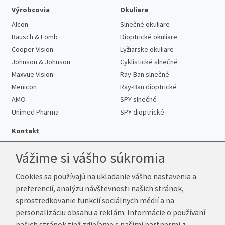
Výrobcovia
Okuliare
Alcon
Slnečné okuliare
Bausch & Lomb
Dioptrické okuliare
Cooper Vision
Lyžiarske okuliare
Johnson & Johnson
Cyklistické slnečné
Maxvue Vision
Ray-Ban slnečné
Menicon
Ray-Ban dioptrické
AMO
SPY slnečné
Unimed Pharma
SPY dioptrické
Kontakt
Vážime si vášho súkromia
Cookies sa používajú na ukladanie vášho nastavenia a
Telefón:
+421 222 205 863
preferencií, analýzu návštevnosti našich stránok,
E-mail:
info@k-sosovky.sk
sprostredkovanie funkcií sociálnych médií a na
Reklamačná adresa
personalizáciu obsahu a reklám. Informácie o používaní
Andrea Votavová
našich stránok tiež zdieľame s našimi partnermi z