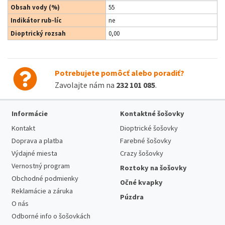
Obsah vody (%)
55
Indikátor rub-líc
ne
Dioptrický rozsah
0,00
Potrebujete pomôcť alebo poradiť?
Zavolajte nám na
232 101 085
.
Informácie
Kontaktné šošovky
Kontakt
Dioptrické šošovky
Doprava a platba
Farebné šošovky
Výdajné miesta
Crazy šošovky
Vernostný program
Roztoky na šošovky
Obchodné podmienky
Očné kvapky
Reklamácie a záruka
Púzdra
O nás
Odborné info o šošovkách