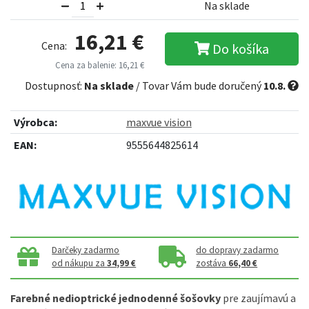
Na sklade
16,21 €
Cena:
Do košíka
Cena za balenie: 16,21 €
Dostupnosť:
Na sklade
/ Tovar Vám bude doručený
10.8.
Výrobca:
maxvue vision
EAN:
9555644825614
Darčeky zadarmo
do dopravy zadarmo
od nákupu za
34,99 €
zostáva
66,40 €
Farebné nedioptrické jednodenné šošovky
pre zaujímavú a