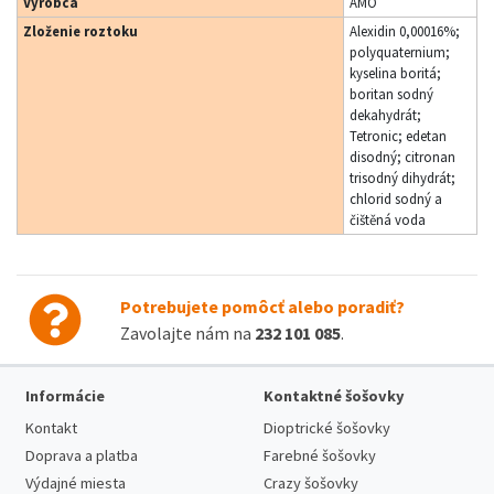
Výrobca
AMO
Zloženie roztoku
Alexidin 0,00016%;
polyquaternium;
kyselina boritá;
boritan sodný
dekahydrát;
Tetronic; edetan
disodný; citronan
trisodný dihydrát;
chlorid sodný a
čištěná voda
Potrebujete pomôcť alebo poradiť?
Zavolajte nám na
232 101 085
.
Informácie
Kontaktné šošovky
Kontakt
Dioptrické šošovky
Doprava a platba
Farebné šošovky
Výdajné miesta
Crazy šošovky