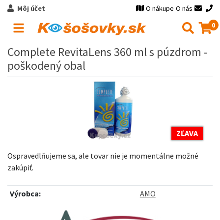
Môj účet
O nákupe
O nás
0
Complete RevitaLens 360 ml s púzdrom -
poškodený obal
ZĽAVA
Ospravedlňujeme sa, ale tovar nie je momentálne možné
zakúpiť.
Výrobca:
AMO