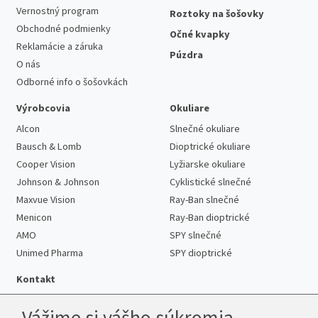
Vernostný program
Roztoky na šošovky
Obchodné podmienky
Očné kvapky
Reklamácie a záruka
Púzdra
O nás
Odborné info o šošovkách
Výrobcovia
Okuliare
Alcon
Slnečné okuliare
Bausch & Lomb
Dioptrické okuliare
Cooper Vision
Lyžiarske okuliare
Johnson & Johnson
Cyklistické slnečné
Maxvue Vision
Ray-Ban slnečné
Menicon
Ray-Ban dioptrické
AMO
SPY slnečné
Unimed Pharma
SPY dioptrické
Kontakt
Vážime si vášho súkromia