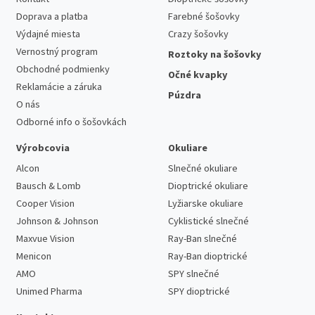
Doprava a platba
Farebné šošovky
Výdajné miesta
Crazy šošovky
Vernostný program
Roztoky na šošovky
Obchodné podmienky
Očné kvapky
Reklamácie a záruka
Púzdra
O nás
Odborné info o šošovkách
Výrobcovia
Okuliare
Alcon
Slnečné okuliare
Bausch & Lomb
Dioptrické okuliare
Cooper Vision
Lyžiarske okuliare
Johnson & Johnson
Cyklistické slnečné
Maxvue Vision
Ray-Ban slnečné
Menicon
Ray-Ban dioptrické
AMO
SPY slnečné
Unimed Pharma
SPY dioptrické