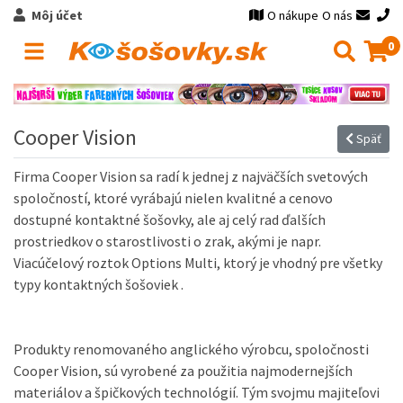
Môj účet
O nákupe
O nás
0
Cooper Vision
Späť
Firma Cooper Vision sa radí k jednej z najväčších svetových
spoločností, ktoré vyrábajú nielen kvalitné a cenovo
dostupné kontaktné šošovky, ale aj celý rad ďalších
prostriedkov o starostlivosti o zrak, akými je napr.
Viacúčelový roztok Options Multi, ktorý je vhodný pre všetky
typy kontaktných šošoviek
.
Produkty renomovaného anglického výrobcu, spoločnosti
Cooper Vision, sú vyrobené za použitia najmodernejších
materiálov a špičkových technológií.
Tým svojmu majiteľovi