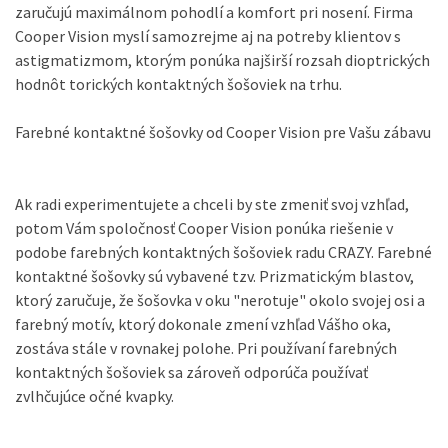
zaručujú maximálnom pohodlí a komfort pri nosení.
Firma
Cooper Vision myslí samozrejme aj na potreby klientov s
astigmatizmom, ktorým ponúka najširší rozsah dioptrických
hodnôt torických kontaktných šošoviek na trhu.
Farebné kontaktné šošovky od Cooper Vision pre Vašu zábavu
Ak radi experimentujete a chceli by ste zmeniť svoj vzhľad,
potom Vám spoločnosť Cooper Vision ponúka riešenie v
podobe farebných kontaktných šošoviek radu CRAZY.
Farebné
kontaktné šošovky sú vybavené tzv. Prizmatickým blastov,
ktorý zaručuje, že šošovka v oku "nerotuje" okolo svojej osi a
farebný motív, ktorý dokonale zmení vzhľad Vášho oka,
zostáva stále v rovnakej polohe.
Pri používaní farebných
kontaktných šošoviek sa zároveň odporúča používať
zvlhčujúce očné kvapky.