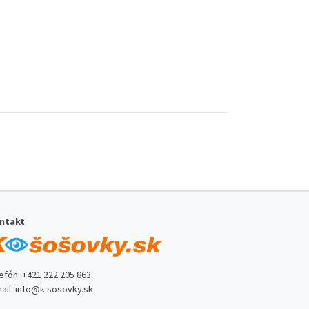
ntakt
lefón:
+421 222 205 863
ail:
info@k-sosovky.sk