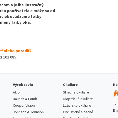
com a je iba ilustračný.
 oka používateľa a môže sa od
ošoviek uvádzame fotky
 zmeny farby oka.
ť alebo poradiť?
2 101 085
.
Výrobcovia
Okuliare
Ko
Alcon
Slnečné okuliare
Bausch & Lomb
Dioptrické okuliare
Te
Cooper Vision
Lyžiarske okuliare
E-m
Johnson & Johnson
Cyklistické slnečné