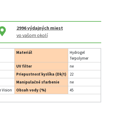
2996
výdajných miest
vo vašom okolí
Materiál
Hydrogel
Terpolymer
UV filter
ne
Priepustnosť kyslíka (Dk/t)
22
Manipulačné sfarbenie
ne
 Vision
Obsah vody (%)
45