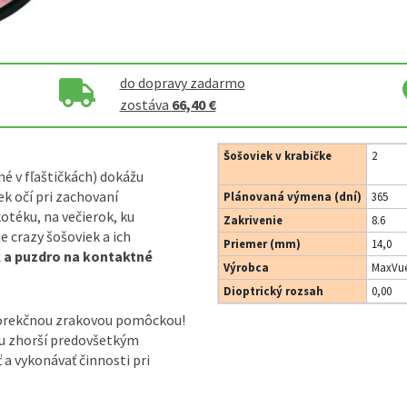
do dopravy zadarmo
zostáva
66,40 €
Šošoviek v krabičke
2
né v fľaštičkách) dokážu
k očí pri zachovaní
Plánovaná výmena (dní)
365
otéku, na večierok, ku
Zakrivenie
8.6
 crazy šošoviek a ich
Priemer (mm)
14,0
k a puzdro na kontaktné
Výrobca
MaxVue
Dioptrický rozsah
0,00
korekčnou zrakovou pomôckou!
ou zhorší predovšetkým
ť a vykonávať činnosti pri