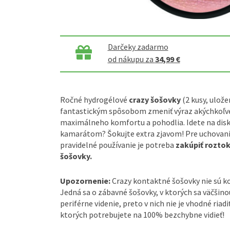
Darčeky zadarmo
od nákupu za
34,99 €
Ročné hydrogélové
crazy šošovky
(2 kusy, ulože
fantastickým spôsobom zmeniť výraz akýchkoľve
maximálneho komfortu a pohodlia. Idete na disk
kamarátom? Šokujte extra zjavom! Pre uchovanie
pravidelné používanie je potreba
zakúpiť rozto
šošovky.
Upozornenie:
Crazy kontaktné šošovky nie sú 
Jedná sa o zábavné šošovky, v ktorých sa väčšin
periférne videnie, preto v nich nie je vhodné riadi
ktorých potrebujete na 100% bezchybne vidieť!