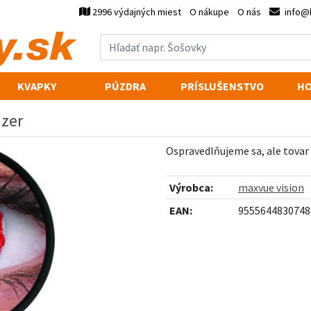
2996 výdajných miest
O nákupe
O nás
info@
KVAPKY
PÚZDRA
PRÍSLUŠENSTVO
HO
azer
Ospravedlňujeme sa, ale tovar
Výrobca:
maxvue vision
EAN:
9555644830748