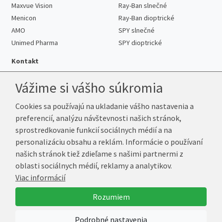
Maxvue Vision
Ray-Ban slnečné
Menicon
Ray-Ban dioptrické
AMO
SPY slnečné
Unimed Pharma
SPY dioptrické
Kontakt
Vážime si vášho súkromia
Cookies sa používajú na ukladanie vášho nastavenia a
Telefón:
+421 222 205 863
preferencií, analýzu návštevnosti našich stránok,
E-mail:
info@k-sosovky.sk
sprostredkovanie funkcií sociálnych médií a na
Reklamačná adresa
personalizáciu obsahu a reklám. Informácie o používaní
Andrea Votavová
našich stránok tiež zdieľame s našimi partnermi z
Revoluční 1017
oblasti sociálnych médií, reklamy a analytikov.
290 01 Poděbrady
Viac informácií
Česká republika
Rozumiem
© 2026 K-Šošovky.sk
Podrobné nastavenia
Vytvoril
Marek Kebza