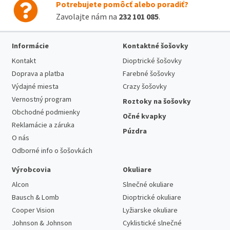
Potrebujete pomôcť alebo poradiť?
Zavolajte nám na
232 101 085
.
Informácie
Kontaktné šošovky
Kontakt
Dioptrické šošovky
Doprava a platba
Farebné šošovky
Výdajné miesta
Crazy šošovky
Vernostný program
Roztoky na šošovky
Obchodné podmienky
Očné kvapky
Reklamácie a záruka
Púzdra
O nás
Odborné info o šošovkách
Výrobcovia
Okuliare
Alcon
Slnečné okuliare
Bausch & Lomb
Dioptrické okuliare
Cooper Vision
Lyžiarske okuliare
Johnson & Johnson
Cyklistické slnečné