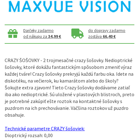
Darčeky zadarmo
do dopravy zadarmo
od nákupu za
34,99 €
zostáva
66,40 €
CRAZY ŠOŠOVKY - 2 trojmesačné crazy šošovky. Nedioptrické
šošovky, ktoré dokážu fantastickým spôsobom zmeniť výraz
každej tváre! Crazy šošovky prekryjú každú farbu oka. Idete na
diskotéku, na večierok, ku kamarátom alebo do školy?
Šokujte extra zjavom! Tieto Crazy šošovky dodávame zatiaľ
iba ako nedioptrické. Sú uložené v plastových blistroch, preto
je potrebné zakúpiť ešte roztok na kontaktné šošovky s
puzdrom na ich prechovávanie. Väčšina roztokov už puzdro
obsahuje.
Technické parametre CRAZY šošoviek:
Dioptrický rozsah: 0,00