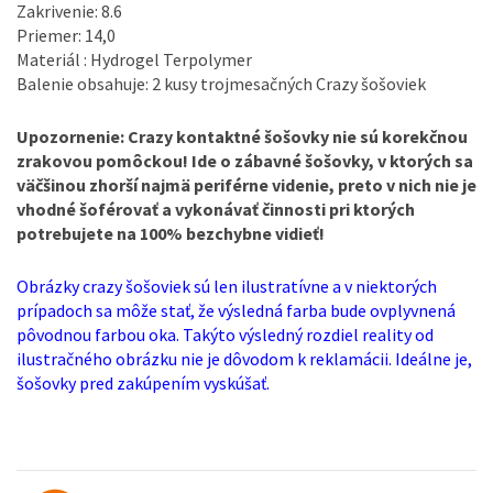
Zakrivenie: 8.6
Priemer: 14,0
Materiál : Hydrogel Terpolymer
Balenie obsahuje: 2 kusy trojmesačných Crazy šošoviek
Upozornenie: Crazy kontaktné šošovky nie sú korekčnou
zrakovou pomôckou! Ide o zábavné šošovky, v ktorých sa
väčšinou zhorší najmä periférne videnie, preto v nich nie je
vhodné šoférovať a vykonávať činnosti pri ktorých
potrebujete na 100% bezchybne vidieť!
Obrázky crazy šošoviek sú len ilustratívne a v niektorých
prípadoch sa môže stať, že výsledná farba bude ovplyvnená
pôvodnou farbou oka. Takýto výsledný rozdiel reality od
ilustračného obrázku nie je dôvodom k reklamácii. Ideálne je,
šošovky pred zakúpením vyskúšať.