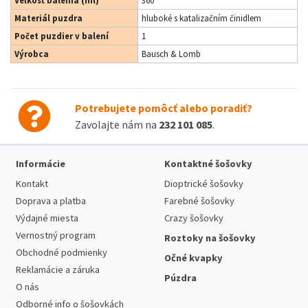
Veľkosť balenia (ml)
360
Materiál puzdra
hluboké s katalizačním činidlem
Počet puzdier v balení
1
Výrobca
Bausch & Lomb
Potrebujete pomôcť alebo poradiť?
Zavolajte nám na
232 101 085
.
Informácie
Kontaktné šošovky
Kontakt
Dioptrické šošovky
Doprava a platba
Farebné šošovky
Výdajné miesta
Crazy šošovky
Vernostný program
Roztoky na šošovky
Obchodné podmienky
Očné kvapky
Reklamácie a záruka
Púzdra
O nás
Odborné info o šošovkách