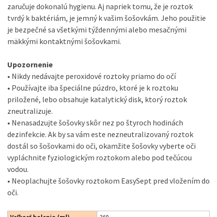
zaručuje dokonalú hygienu. Aj napriek tomu, že je roztok
tvrdý k baktériám, je jemný k vašim šošovkám. Jeho použitie
je bezpečné sa všetkými týždennými alebo mesačnými
mäkkými kontaktnými šošovkami.
Upozornenie
• Nikdy nedávajte peroxidové roztoky priamo do očí
• Používajte iba špeciálne púzdro, ktoré je k roztoku
priložené, lebo obsahuje katalytický disk, ktorý roztok
zneutralizuje.
• Nenasadzujte šošovky skôr nez po štyroch hodinách
dezinfekcie. Ak by sa vám este nezneutralizovaný roztok
dostál so šošovkami do oči, okamžite šošovky vyberte oči
vypláchnite fyziologickým roztokom alebo pod tečúcou
vodou.
• Neoplachujte šošovky roztokom EasySept pred vložením do
oči.