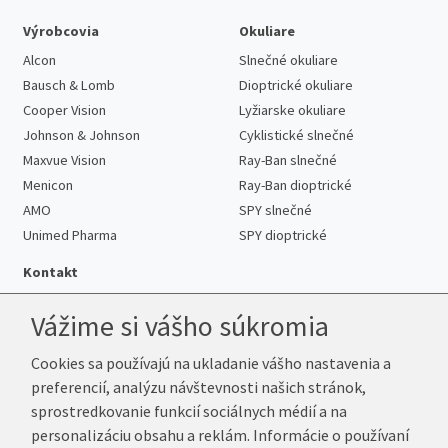
Výrobcovia
Okuliare
Alcon
Slnečné okuliare
Bausch & Lomb
Dioptrické okuliare
Cooper Vision
Lyžiarske okuliare
Johnson & Johnson
Cyklistické slnečné
Maxvue Vision
Ray-Ban slnečné
Menicon
Ray-Ban dioptrické
AMO
SPY slnečné
Unimed Pharma
SPY dioptrické
Kontakt
Vážime si vášho súkromia
Cookies sa používajú na ukladanie vášho nastavenia a
Telefón:
+421 222 205 863
preferencií, analýzu návštevnosti našich stránok,
E-mail:
info@k-sosovky.sk
sprostredkovanie funkcií sociálnych médií a na
Reklamačná adresa
personalizáciu obsahu a reklám. Informácie o používaní