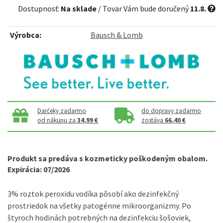
Dostupnosť:
Na sklade
/ Tovar Vám bude doručený
11.8.
Výrobca:
Bausch & Lomb
Darčeky zadarmo
do dopravy zadarmo
od nákupu za
34,99 €
zostáva
66,40 €
Produkt sa predáva s kozmeticky poškodeným obalom.
Expirácia: 07/2026
3% roztok peroxidu vodíka pôsobí ako dezinfekčný
prostriedok na všetky patogénne mikroorganizmy. Po
štyroch hodinách potrebných na dezinfekciu šošoviek,