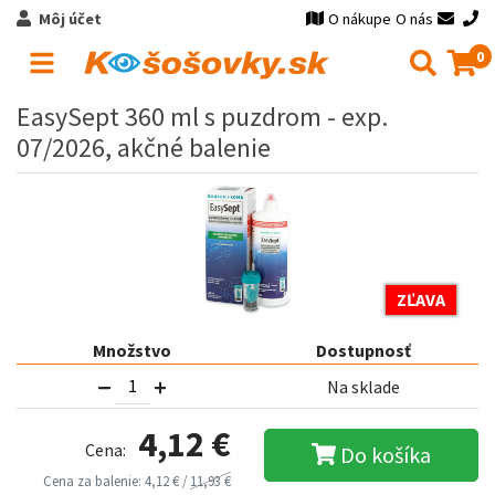
Môj účet
O nákupe
O nás
0
EasySept 360 ml s puzdrom - exp.
07/2026, akčné balenie
ZĽAVA
Množstvo
Dostupnosť
Na sklade
4,12 €
Cena:
Do košíka
Cena za balenie: 4,12 € /
11,93 €