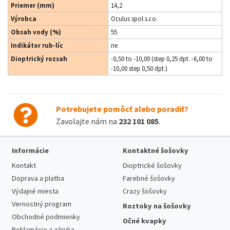
Priemer (mm)
14,2
Výrobca
Oculus spol.s.r.o.
Obsah vody (%)
55
Indikátor rub-líc
ne
Dioptrický rozsah
-0,50 to -10,00 (step 0,25 dpt. -6,00 to
-10,00 step 0,50 dpt.)
Potrebujete pomôcť alebo poradiť?
Zavolajte nám na
232 101 085
.
Informácie
Kontaktné šošovky
Kontakt
Dioptrické šošovky
Doprava a platba
Farebné šošovky
Výdajné miesta
Crazy šošovky
Vernostný program
Roztoky na šošovky
Obchodné podmienky
Očné kvapky
Reklamácie a záruka