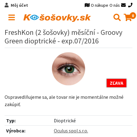
Môj účet
O nákupe
O nás
0
FreshKon (2 šošovky) měsíční - Groovy
Green dioptrické - exp.07/2016
ZĽAVA
Ospravedlňujeme sa, ale tovar nie je momentálne možné
zakúpiť.
Typ:
Dioptrické
Výrobca:
Oculus spol.s.r.o.