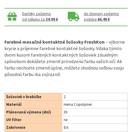
Darčeky zadarmo
do dopravy zadarmo
od nákupu za
34,99 €
zostáva
66,40 €
Farebné mesačné kontaktné šošovky FreshKon
– výborne
krycie a príjemne farebné kontaktné šošovky. Vďaka týmto
dvom kusom farebných kontaktných šošoviek zásadným
spôsobom dokážete zmeniť prirodzenú farbu vašich očí. Ak
farbu nechcete zmeniť úplne, môžete vhodnou voľbou svoju
pôvodnú farbu iba zvýrazniť.
Šošoviek v krabičke
2
Materiál
Hema Copolymer
Plánovaná výmena (dní)
30
UV filter
ne
Zakrivenie
8.6