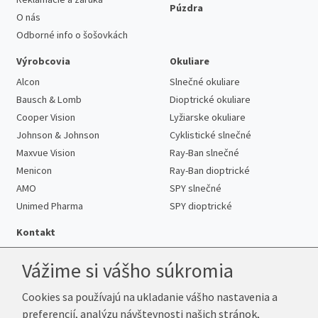
Púzdra
O nás
Odborné info o šošovkách
Výrobcovia
Okuliare
Alcon
Slnečné okuliare
Bausch & Lomb
Dioptrické okuliare
Cooper Vision
Lyžiarske okuliare
Johnson & Johnson
Cyklistické slnečné
Maxvue Vision
Ray-Ban slnečné
Menicon
Ray-Ban dioptrické
AMO
SPY slnečné
Unimed Pharma
SPY dioptrické
Kontakt
Vážime si vášho súkromia
Cookies sa používajú na ukladanie vášho nastavenia a
Telefón:
+421 222 205 863
preferencií, analýzu návštevnosti našich stránok,
E-mail:
info@k-sosovky.sk