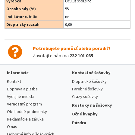
Výrobca
Oculus spol.s.r.o.
Obsah vody (%)
55
Indikátor rub-líc
ne
Dioptrický rozsah
0,00
Potrebujete pomôcť alebo poradiť?
Zavolajte nám na
232 101 085
.
Informácie
Kontaktné šošovky
Kontakt
Dioptrické šošovky
Doprava a platba
Farebné šošovky
Výdajné miesta
Crazy šošovky
Vernostný program
Roztoky na šošovky
Obchodné podmienky
Očné kvapky
Reklamácie a záruka
Púzdra
O nás
Odborné info o šošovkách