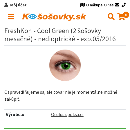
Môj účet
O nákupe
O nás
0
FreshKon - Cool Green (2 šošovky
mesačné) - nedioptrické - exp.05/2016
Ospravedlňujeme sa, ale tovar nie je momentálne možné
zakúpiť.
Výrobca:
Oculus spol.s.r.o.