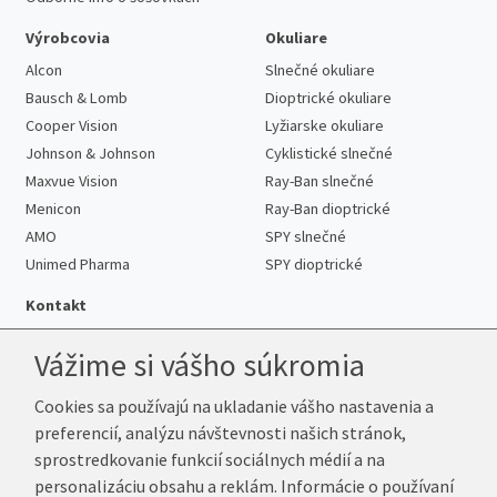
Výrobcovia
Okuliare
Alcon
Slnečné okuliare
Bausch & Lomb
Dioptrické okuliare
Cooper Vision
Lyžiarske okuliare
Johnson & Johnson
Cyklistické slnečné
Maxvue Vision
Ray-Ban slnečné
Menicon
Ray-Ban dioptrické
AMO
SPY slnečné
Unimed Pharma
SPY dioptrické
Kontakt
Vážime si vášho súkromia
Cookies sa používajú na ukladanie vášho nastavenia a
Telefón:
+421 222 205 863
preferencií, analýzu návštevnosti našich stránok,
E-mail:
info@k-sosovky.sk
sprostredkovanie funkcií sociálnych médií a na
Reklamačná adresa
personalizáciu obsahu a reklám. Informácie o používaní