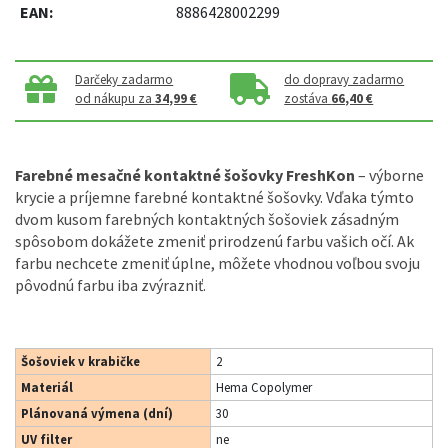
EAN:
8886428002299
Darčeky zadarmo
do dopravy zadarmo
od nákupu za
34,99 €
zostáva
66,40 €
Farebné mesačné kontaktné šošovky FreshKon
– výborne
krycie a príjemne farebné kontaktné šošovky. Vďaka týmto
dvom kusom farebných kontaktných šošoviek zásadným
spôsobom dokážete zmeniť prirodzenú farbu vašich očí. Ak
farbu nechcete zmeniť úplne, môžete vhodnou voľbou svoju
pôvodnú farbu iba zvýrazniť.
Šošoviek v krabičke
2
Materiál
Hema Copolymer
Plánovaná výmena (dní)
30
UV filter
ne