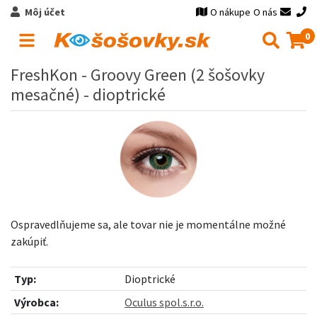
Môj účet
O nákupe
O nás
0
FreshKon - Groovy Green (2 šošovky
mesačné) - dioptrické
Ospravedlňujeme sa, ale tovar nie je momentálne možné
zakúpiť.
Typ:
Dioptrické
Výrobca:
Oculus spol.s.r.o.