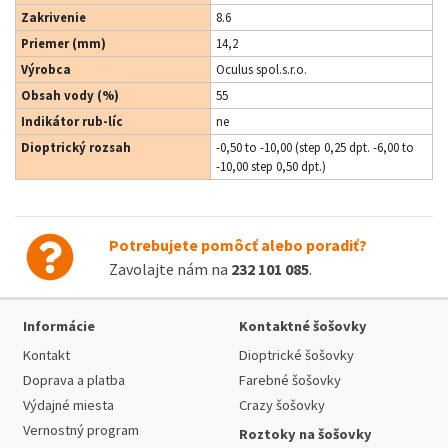
Zakrivenie
8.6
Priemer (mm)
14,2
Výrobca
Oculus spol.s.r.o.
Obsah vody (%)
55
Indikátor rub-líc
ne
Dioptrický rozsah
-0,50 to -10,00 (step 0,25 dpt. -6,00 to
-10,00 step 0,50 dpt.)
Potrebujete pomôcť alebo poradiť?
Zavolajte nám na
232 101 085
.
Informácie
Kontaktné šošovky
Kontakt
Dioptrické šošovky
Doprava a platba
Farebné šošovky
Výdajné miesta
Crazy šošovky
Vernostný program
Roztoky na šošovky