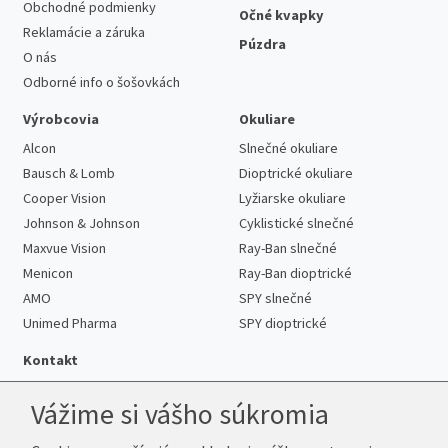
Obchodné podmienky
Očné kvapky
Reklamácie a záruka
Púzdra
O nás
Odborné info o šošovkách
Výrobcovia
Okuliare
Alcon
Slnečné okuliare
Bausch & Lomb
Dioptrické okuliare
Cooper Vision
Lyžiarske okuliare
Johnson & Johnson
Cyklistické slnečné
Maxvue Vision
Ray-Ban slnečné
Menicon
Ray-Ban dioptrické
AMO
SPY slnečné
Unimed Pharma
SPY dioptrické
Kontakt
Vážime si vášho súkromia