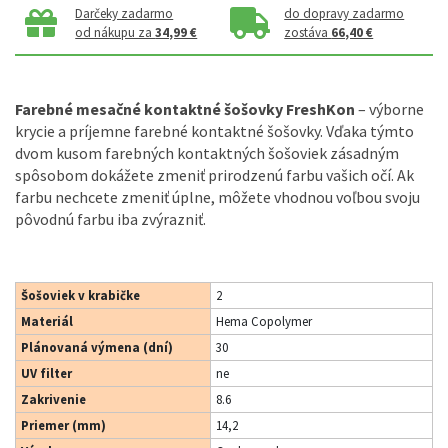
Darčeky zadarmo
do dopravy zadarmo
od nákupu za
34,99 €
zostáva
66,40 €
Farebné mesačné kontaktné šošovky FreshKon
– výborne
krycie a príjemne farebné kontaktné šošovky. Vďaka týmto
dvom kusom farebných kontaktných šošoviek zásadným
spôsobom dokážete zmeniť prirodzenú farbu vašich očí. Ak
farbu nechcete zmeniť úplne, môžete vhodnou voľbou svoju
pôvodnú farbu iba zvýrazniť.
Šošoviek v krabičke
2
Materiál
Hema Copolymer
Plánovaná výmena (dní)
30
UV filter
ne
Zakrivenie
8.6
Priemer (mm)
14,2