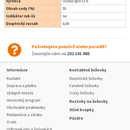
Výrobca
Oculus spol.s.r.o.
Obsah vody (%)
55
Indikátor rub-líc
ne
Dioptrický rozsah
0,00
Potrebujete pomôcť alebo poradiť?
Zavolajte nám na
232 101 085
.
Informácie
Kontaktné šošovky
Kontakt
Dioptrické šošovky
Doprava a platba
Farebné šošovky
Výdajné miesta
Crazy šošovky
Vernostný program
Roztoky na šošovky
Obchodné podmienky
Očné kvapky
Reklamácie a záruka
Púzdra
O nás
Odborné info o šošovkách