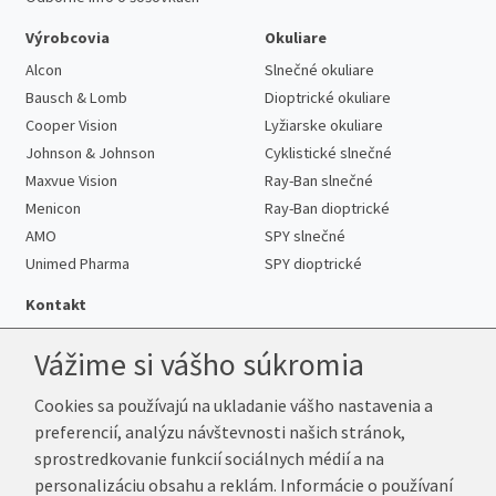
Výrobcovia
Okuliare
Alcon
Slnečné okuliare
Bausch & Lomb
Dioptrické okuliare
Cooper Vision
Lyžiarske okuliare
Johnson & Johnson
Cyklistické slnečné
Maxvue Vision
Ray-Ban slnečné
Menicon
Ray-Ban dioptrické
AMO
SPY slnečné
Unimed Pharma
SPY dioptrické
Kontakt
Vážime si vášho súkromia
Cookies sa používajú na ukladanie vášho nastavenia a
Telefón:
+421 222 205 863
preferencií, analýzu návštevnosti našich stránok,
E-mail:
info@k-sosovky.sk
sprostredkovanie funkcií sociálnych médií a na
Reklamačná adresa
personalizáciu obsahu a reklám. Informácie o používaní