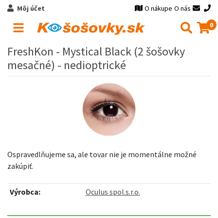
Môj účet
O nákupe
O nás
0
FreshKon - Mystical Black (2 šošovky
mesačné) - nedioptrické
Ospravedlňujeme sa, ale tovar nie je momentálne možné
zakúpiť.
Výrobca:
Oculus spol.s.r.o.