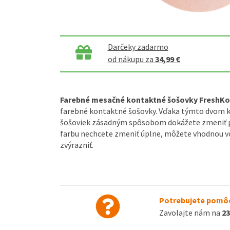
Darčeky zadarmo
od nákupu za
34,99 €
Farebné mesačné kontaktné šošovky FreshK
farebné kontaktné šošovky. Vďaka týmto dvom 
šošoviek zásadným spôsobom dokážete zmeniť pr
farbu nechcete zmeniť úplne, môžete vhodnou vo
zvýrazniť.
Potrebujete pomôc
Zavolajte nám na
23