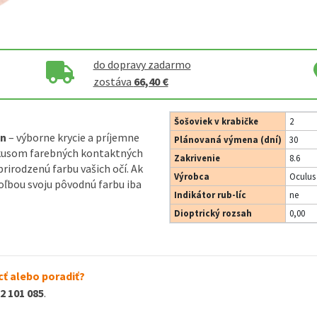
do dopravy zadarmo
zostáva
66,40 €
Šošoviek v krabičke
2
on
– výborne krycie a príjemne
Plánovaná výmena (dní)
30
kusom farebných kontaktných
Zakrivenie
8.6
irodzenú farbu vašich očí. Ak
Výrobca
Oculus 
ľbou svoju pôvodnú farbu iba
Indikátor rub-líc
ne
Dioptrický rozsah
0,00
ť alebo poradiť?
2 101 085
.