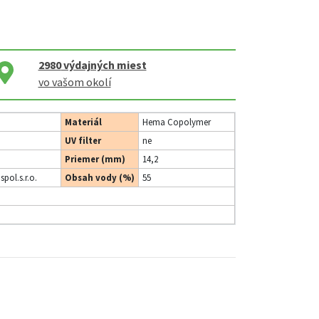
2980
výdajných miest
vo vašom okolí
Materiál
Hema Copolymer
UV filter
ne
Priemer (mm)
14,2
spol.s.r.o.
Obsah vody (%)
55