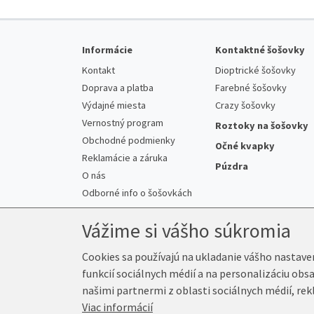
Informácie
Kontaktné šošovky
Kontakt
Dioptrické šošovky
Doprava a platba
Farebné šošovky
Výdajné miesta
Crazy šošovky
Vernostný program
Roztoky na šošovky
Obchodné podmienky
Očné kvapky
Reklamácie a záruka
Púzdra
O nás
Odborné info o šošovkách
Vážime si vášho súkromia
Cookies sa používajú na ukladanie vášho nastave
funkcií sociálnych médií a na personalizáciu obs
© 2026 K-Šošovky.sk
našimi partnermi z oblasti sociálnych médií, rek
Viac informácií