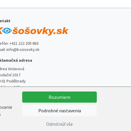
ntakt
lefón:
+421 222 205 863
ail:
info@k-sosovky.sk
klamačná adresa
drea Votavová
voluční 1017
0 01 Poděbrady
ská republika
Rozumiem
kovanie
Podrobné nastavenia
s
Vytvoril
Marek Kebza
Odmitnúť vše