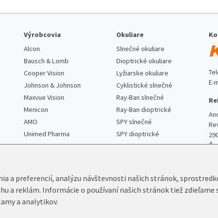
Výrobcovia
Okuliare
Ko
Alcon
Slnečné okuliare
Bausch & Lomb
Dioptrické okuliare
Te
Cooper Vision
Lyžiarske okuliare
E-m
Johnson & Johnson
Cyklistické slnečné
Maxvue Vision
Ray-Ban slnečné
Re
Menicon
Ray-Ban dioptrické
An
AMO
SPY slnečné
Re
Unimed Pharma
SPY dioptrické
29
Če
nia a preferencií, analýzu návštevnosti našich stránok, sprostred
ahu a reklám. Informácie o používaní našich stránok tiež zdieľame 
lamy a analytikov.