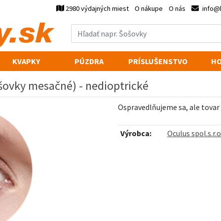
2980 výdajných miest
O nákupe
O nás
info@
KVAPKY
PÚZDRA
PRÍSLUŠENSTVO
HO
ošovky mesačné) - nedioptrické
Ospravedlňujeme sa, ale tovar
Výrobca:
Oculus spol.s.r.o