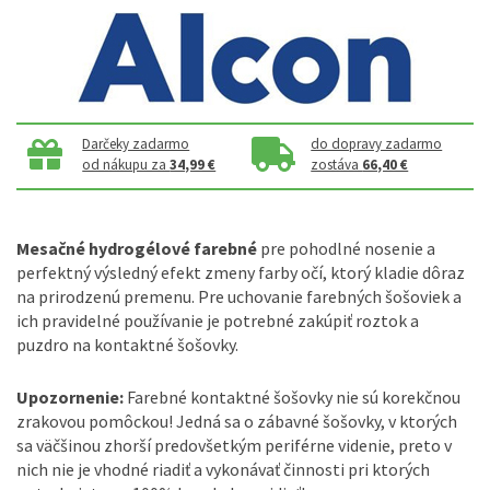
Darčeky zadarmo
do dopravy zadarmo
od nákupu za
34,99 €
zostáva
66,40 €
Mesačné hydrogélové farebné
pre pohodlné nosenie a
perfektný výsledný efekt zmeny farby očí, ktorý kladie dôraz
na prirodzenú premenu. Pre uchovanie farebných šošoviek a
ich pravidelné používanie je potrebné zakúpiť roztok a
puzdro na kontaktné šošovky.
Upozornenie:
Farebné kontaktné šošovky nie sú korekčnou
zrakovou pomôckou! Jedná sa o zábavné šošovky, v ktorých
sa väčšinou zhorší predovšetkým periférne videnie, preto v
nich nie je vhodné riadiť a vykonávať činnosti pri ktorých