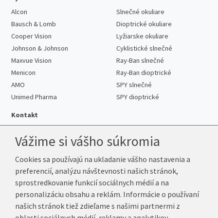
Alcon
Slnečné okuliare
Bausch & Lomb
Dioptrické okuliare
Cooper Vision
Lyžiarske okuliare
Johnson & Johnson
Cyklistické slnečné
Maxvue Vision
Ray-Ban slnečné
Menicon
Ray-Ban dioptrické
AMO
SPY slnečné
Unimed Pharma
SPY dioptrické
Kontakt
Vážime si vášho súkromia
Cookies sa používajú na ukladanie vášho nastavenia a
Telefón:
+421 222 205 863
preferencií, analýzu návštevnosti našich stránok,
E-mail:
info@k-sosovky.sk
sprostredkovanie funkcií sociálnych médií a na
Reklamačná adresa
personalizáciu obsahu a reklám. Informácie o používaní
Andrea Votavová
našich stránok tiež zdieľame s našimi partnermi z
Revoluční 1017
oblasti sociálnych médií, reklamy a analytikov.