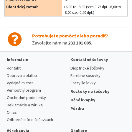
Dioptrický rozsah
+6,00 to -8,00 (step 0,25 dpt. -6,00 to
-8,00 step 0,50 dpt.)
Potrebujete pomôcť alebo poradiť?
Zavolajte nám na
232 101 085
.
Informácie
Kontaktné šošovky
Kontakt
Dioptrické šošovky
Doprava a platba
Farebné šošovky
Výdajné miesta
Crazy šošovky
Vernostný program
Roztoky na šošovky
Obchodné podmienky
Očné kvapky
Reklamácie a záruka
Púzdra
O nás
Odborné info o šošovkách
Výrobcovia
Okuliare