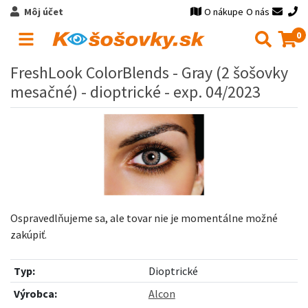
Môj účet
O nákupe
O nás
0
FreshLook ColorBlends - Gray (2 šošovky
mesačné) - dioptrické - exp. 04/2023
Ospravedlňujeme sa, ale tovar nie je momentálne možné
zakúpiť.
Typ:
Dioptrické
Výrobca:
Alcon