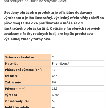
potrebujete na 100% bezchybne vidieť!
Uvedený obrázok u produktu je oficiálne dodávaný
výrobcom a je iba ilustračný. Výsledný efekt vždy záleží na
pôvodnej farbe oka používateľa a môže sa od
ilustračného obrázku líšiť. K väčšine farebných šošoviek
uvádzame fotky reálnych ľudí, pre lepšiu predstavu
výslednej zmeny farby oka.
Šošoviek v krabičke
2
Materiál
Phemfilcon A
Plánovaná výmena (dní)
30
UV filter
ano
Zakrivenie
8.6
Priemer (mm)
14,5
Výrobca
Alcon
Obsah vody (%)
55
Indikátor rub-líc
ne