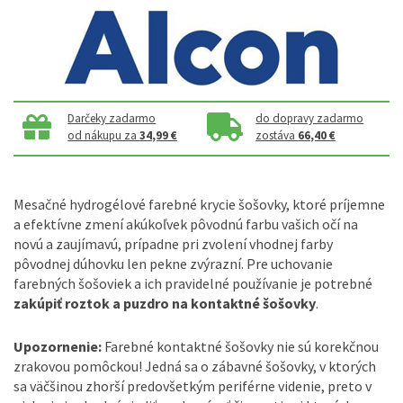
Darčeky zadarmo
do dopravy zadarmo
od nákupu za
34,99 €
zostáva
66,40 €
Mesačné hydrogélové farebné krycie šošovky, ktoré príjemne
a efektívne zmení akúkoľvek pôvodnú farbu vašich očí na
novú a zaujímavú, prípadne pri zvolení vhodnej farby
pôvodnej dúhovku len pekne zvýrazní. Pre uchovanie
farebných šošoviek a ich pravidelné používanie je potrebné
zakúpiť roztok a puzdro na kontaktné šošovky
.
Upozornenie:
Farebné kontaktné šošovky nie sú korekčnou
zrakovou pomôckou! Jedná sa o zábavné šošovky, v ktorých
sa väčšinou zhorší predovšetkým periférne videnie, preto v