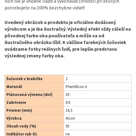
nich nie je vhodné riadiť a vykonávať činnosti pri ktorých
potrebujete na 100% bezchybne vidieť!
Uvedený obrázok u produktu je oficiálne dodávaný
výrobcom a je iba ilustračný. Výsledný efekt vždy záleží na
pôvodnej farbe oka používateľa a môže sa od
ilustračného obrázku líšiť. K väčšine farebných šošoviek
uvádzame fotky reálnych ľudí, pre lepšiu predstavu
výslednej zmeny farby oka.
Šošoviek v krabičke
2
Materiál
Phemfilcon A
Plánovaná výmena (dní)
30
Zakrivenie
8.6
Priemer (mm)
14,5
Výrobca
Alcon
Obsah vody (%)
55
Indikátor rub-líc
ne