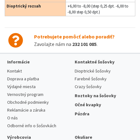
Dioptrický rozsah
+6,00 to -8,00 (step 0,25 dpt. -6,00 to
-8,00 step 0,50 dpt.)
Potrebujete pomôcť alebo poradiť?
Zavolajte nám na
232 101 085
.
Informácie
Kontaktné šošovky
Kontakt
Dioptrické šošovky
Doprava a platba
Farebné šošovky
Výdajné miesta
Crazy šošovky
Vernostný program
Roztoky na šošovky
Obchodné podmienky
Očné kvapky
Reklamácie a záruka
Púzdra
O nás
Odborné info o šošovkách
Výrobcovia
Okuliare