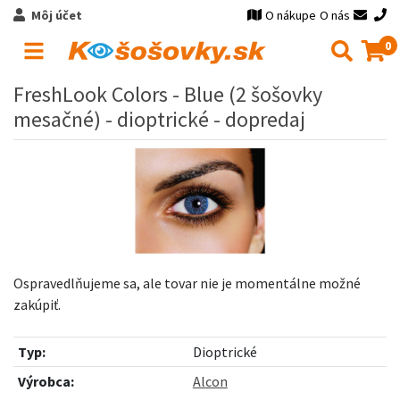
Môj účet
O nákupe
O nás
0
FreshLook Colors - Blue (2 šošovky
mesačné) - dioptrické - dopredaj
Ospravedlňujeme sa, ale tovar nie je momentálne možné
zakúpiť.
Typ:
Dioptrické
Výrobca:
Alcon