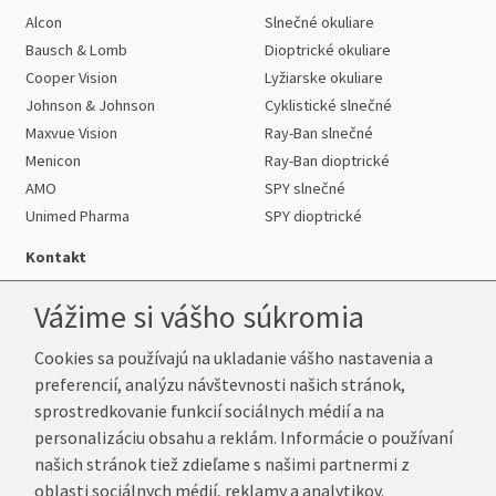
Alcon
Slnečné okuliare
Bausch & Lomb
Dioptrické okuliare
Cooper Vision
Lyžiarske okuliare
Johnson & Johnson
Cyklistické slnečné
Maxvue Vision
Ray-Ban slnečné
Menicon
Ray-Ban dioptrické
AMO
SPY slnečné
Unimed Pharma
SPY dioptrické
Kontakt
Vážime si vášho súkromia
Cookies sa používajú na ukladanie vášho nastavenia a
Telefón:
+421 222 205 863
preferencií, analýzu návštevnosti našich stránok,
E-mail:
info@k-sosovky.sk
sprostredkovanie funkcií sociálnych médií a na
Reklamačná adresa
personalizáciu obsahu a reklám. Informácie o používaní
Andrea Votavová
našich stránok tiež zdieľame s našimi partnermi z
Revoluční 1017
oblasti sociálnych médií, reklamy a analytikov.