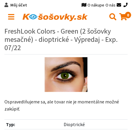
Môj účet
O nákupe
O nás
0
FreshLook Colors - Green (2 šošovky
mesačné) - dioptrické - Výpredaj - Exp.
07/22
Ospravedlňujeme sa, ale tovar nie je momentálne možné
zakúpiť.
Typ:
Dioptrické