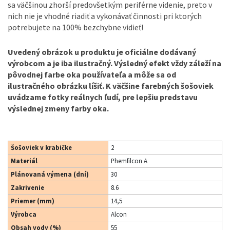
sa väčšinou zhorší predovšetkým periférne videnie, preto v
nich nie je vhodné riadiť a vykonávať činnosti pri ktorých
potrebujete na 100% bezchybne vidieť!
Uvedený obrázok u produktu je oficiálne dodávaný
výrobcom a je iba ilustračný. Výsledný efekt vždy záleží na
pôvodnej farbe oka používateľa a môže sa od
ilustračného obrázku líšiť. K väčšine farebných šošoviek
uvádzame fotky reálnych ľudí, pre lepšiu predstavu
výslednej zmeny farby oka.
Šošoviek v krabičke
2
Materiál
Phemfilcon A
Plánovaná výmena (dní)
30
Zakrivenie
8.6
Priemer (mm)
14,5
Výrobca
Alcon
Obsah vody (%)
55