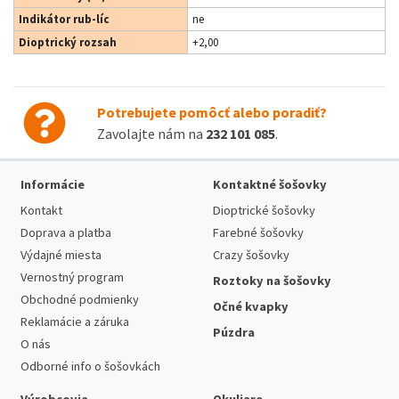
Indikátor rub-líc
ne
Dioptrický rozsah
+2,00
Potrebujete pomôcť alebo poradiť?
Zavolajte nám na
232 101 085
.
Informácie
Kontaktné šošovky
Kontakt
Dioptrické šošovky
Doprava a platba
Farebné šošovky
Výdajné miesta
Crazy šošovky
Vernostný program
Roztoky na šošovky
Obchodné podmienky
Očné kvapky
Reklamácie a záruka
Púzdra
O nás
Odborné info o šošovkách