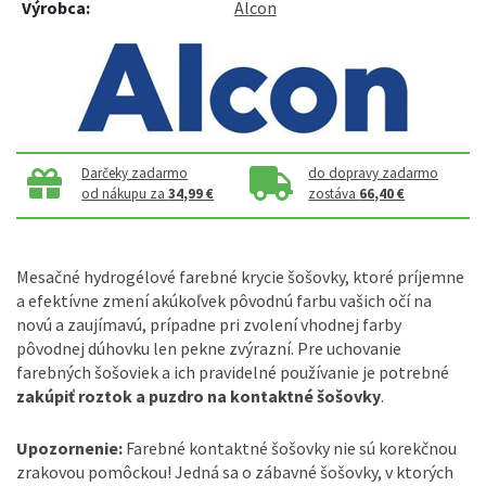
Výrobca:
Alcon
Darčeky zadarmo
do dopravy zadarmo
od nákupu za
34,99 €
zostáva
66,40 €
Mesačné hydrogélové farebné krycie šošovky, ktoré príjemne
a efektívne zmení akúkoľvek pôvodnú farbu vašich očí na
novú a zaujímavú, prípadne pri zvolení vhodnej farby
pôvodnej dúhovku len pekne zvýrazní. Pre uchovanie
farebných šošoviek a ich pravidelné používanie je potrebné
zakúpiť roztok a puzdro na kontaktné šošovky
.
Upozornenie:
Farebné kontaktné šošovky nie sú korekčnou
zrakovou pomôckou! Jedná sa o zábavné šošovky, v ktorých