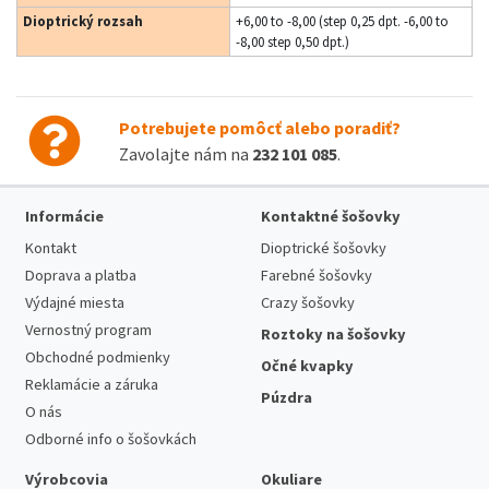
Dioptrický rozsah
+6,00 to -8,00 (step 0,25 dpt. -6,00 to
-8,00 step 0,50 dpt.)
Potrebujete pomôcť alebo poradiť?
Zavolajte nám na
232 101 085
.
Informácie
Kontaktné šošovky
Kontakt
Dioptrické šošovky
Doprava a platba
Farebné šošovky
Výdajné miesta
Crazy šošovky
Vernostný program
Roztoky na šošovky
Obchodné podmienky
Očné kvapky
Reklamácie a záruka
Púzdra
O nás
Odborné info o šošovkách
Výrobcovia
Okuliare