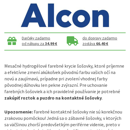
Darčeky zadarmo
do dopravy zadarmo
od nákupu za
34,99 €
zostáva
66,40 €
Mesačné hydrogélové farebné krycie šošovky, ktoré príjemne
a efektívne zmení akúkoľvek pôvodnú farbu vašich očí na
novú a zaujímavú, prípadne pri zvolení vhodnej farby
pôvodnej dúhovku len pekne zvýrazní. Pre uchovanie
farebných šošoviek a ich pravidelné používanie je potrebné
zakúpiť roztok a puzdro na kontaktné šošovky
.
Upozornenie:
Farebné kontaktné šošovky nie sú korekčnou
zrakovou pomôckou! Jedná sa o zábavné šošovky, v ktorých
sa väčšinou zhorší predovšetkým periférne videnie, preto v