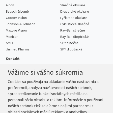
Alcon
Slnečné okuliare
Bausch & Lomb
Dioptrické okuliare
Cooper Vision
Lyžiarske okuliare
Johnson & Johnson
Cyklistické slnečné
Maxvue Vision
Ray-Ban slnečné
Menicon
Ray-Ban dioptrické
AMO
SPY slnečné
Unimed Pharma
SPY dioptrické
Kontakt
Vážime si vášho súkromia
Cookies sa používajú na ukladanie vášho nastavenia a
Telefón:
+421 222 205 863
preferencií, analýzu návštevnosti našich stránok,
E-mail:
info@k-sosovky.sk
sprostredkovanie funkcií sociálnych médií a na
Reklamačná adresa
personalizáciu obsahu a reklám. Informácie o používaní
Andrea Votavová
našich stránok tiež zdieľame s našimi partnermi z
Revoluční 1017
oblasti sociálnych médií, reklamy a analytikov.