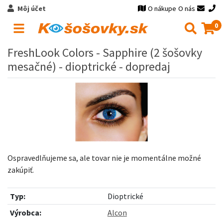
Môj účet
O nákupe
O nás
0
FreshLook Colors - Sapphire (2 šošovky
mesačné) - dioptrické - dopredaj
Ospravedlňujeme sa, ale tovar nie je momentálne možné
zakúpiť.
Typ:
Dioptrické
Výrobca:
Alcon