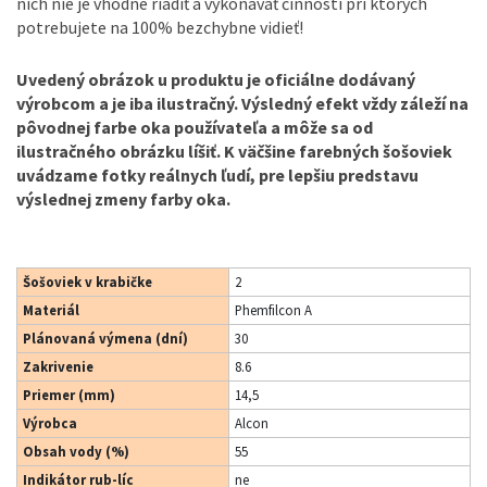
nich nie je vhodné riadiť a vykonávať činnosti pri ktorých
potrebujete na 100% bezchybne vidieť!
Uvedený obrázok u produktu je oficiálne dodávaný
výrobcom a je iba ilustračný. Výsledný efekt vždy záleží na
pôvodnej farbe oka používateľa a môže sa od
ilustračného obrázku líšiť. K väčšine farebných šošoviek
uvádzame fotky reálnych ľudí, pre lepšiu predstavu
výslednej zmeny farby oka.
Šošoviek v krabičke
2
Materiál
Phemfilcon A
Plánovaná výmena (dní)
30
Zakrivenie
8.6
Priemer (mm)
14,5
Výrobca
Alcon
Obsah vody (%)
55
Indikátor rub-líc
ne